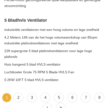
PMSM-motor geconfigureerde optie Aanpasbare en gemengde
stroomrichting
5 Bladhvls Ventilator
industriële ventilatoren met een hoog volume en lage snelheid
4,2 Meters 14ft van de het hoge volumeworkshop van 85rpm
industriële plafondventilatoren met lage snelheid
22ft supergrote 5 blad plafondventilatoren voor lage hoge
plafonds
Huis hangend 5 blad HVLS ventilator
Luchtkoeler Grote 75 RPM 5 Blade HVLS Fan
0.2KW 10FT 5 blad HVLS ventilator
1
2
3
4
5
6
7
8