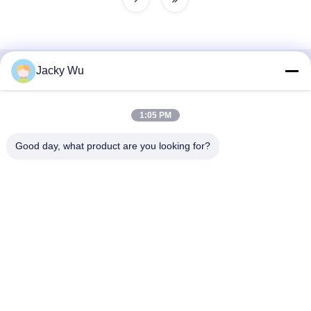
Jacky Wu
Snel contact
Adres
1:05 PM
- Nee, dat is niet waar.5, gebouw 11, Juneng internationale
Good day, what product are you looking for?
industriële haven, nr.117, Nansan Road, economische
ontwikkelingszone, Longquanyi District, Chengdu, provincie
Sichuan, China
Telefoon
86--13641973820
E-mail
daisenchina@gmail.com