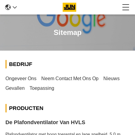
Sitemap
BEDRIJF
Ongeveer Ons
Neem Contact Met Ons Op
Nieuws
Gevallen
Toepassing
PRODUCTEN
De Plafondventilator Van HVLS
Plafondventilator met hoog toerental en lage snelheid, 5,0 m