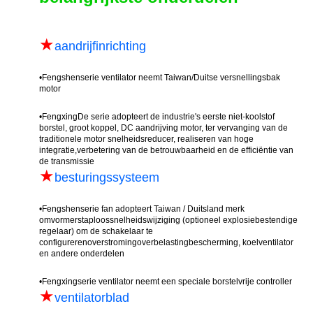
★
aandrijfinrichting
•
Fengshen
serie ventilator neemt Taiwan/Duitse versnellingsbak
motor
•
Fengxing
De serie adopteert de industrie's eerste niet-koolstof
borstel, groot koppel, DC aandrijving motor, ter vervanging van de
traditionele motor snelheidsreducer, realiseren van hoge
integratie,verbetering van de betrouwbaarheid en de efficiëntie van
de transmissie
★
besturingssysteem
•
Fengshen
serie fan adopteert Taiwan / Duitsland merk
omvormer
staploos
snelheidswijziging (optioneel explosiebestendige
regelaar) om de schakelaar te
configureren
overstroming
overbelastingbescherming, koelventilator
en andere onderdelen
•
Fengxing
serie ventilator neemt een speciale borstelvrije controller
★
ventilatorblad