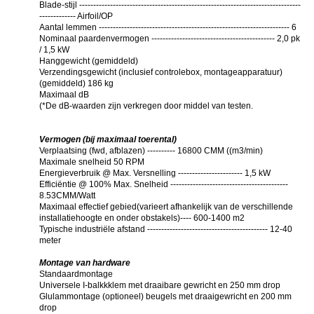
Blade-stijl -------------------------------------------------------------------------------
------------- Airfoil/OP
Aantal lemmen -------------------------------------------------------------------- 6
Nominaal paardenvermogen -------------------------------------------- 2,0 pk
/ 1,5 kW
Hanggewicht (gemiddeld)
Verzendingsgewicht (inclusief controlebox, montageapparatuur)
(gemiddeld) 186 kg
Maximaal dB
(
*De dB-waarden zijn verkregen door middel van testen.
Vermogen (bij maximaal toerental)
Verplaatsing (fwd, afblazen) ---------- 16800 CMM ((m3/min)
Maximale snelheid 50 RPM
Energieverbruik @ Max. Versnelling ----------------------- 1,5 kW
Efficiëntie @ 100% Max. Snelheid ------------------------------------------
8.53CMM/Watt
Maximaal effectief gebied
(
varieert afhankelijk van de verschillende
installatiehoogte en onder obstakels
)
---- 600-1400 m2
Typische industriële afstand ------------------------------------------- 12-40
meter
Montage van hardware
Standaardmontage
Universele I-balkkklem met draaibare gewricht en 250 mm drop
Glulammontage (optioneel) beugels met draaigewricht en 200 mm
drop