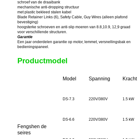
schroef van de draaibank
mechanische anti-dropping structuur
met plastic bekleed stalen kabel
Blade Retainer Links (6), Safety Cable, Guy Wires (alleen plafond
bevestiging)
hoogsterke schroeven en anti-slip moeren van 8.8,10.9, 12,9 graad
voor verschillende structuren.
Garantie
Een jaar onderdelen garantie op motor, lemmet, versnellingsbak en
bedieningspaneel.
Productmodel
Model
Spanning
Kracht
DS-7.3
220V/380V
1.5 kW
DS-6.6
220V/380V
1.5 kW
Fengshen
de
seires