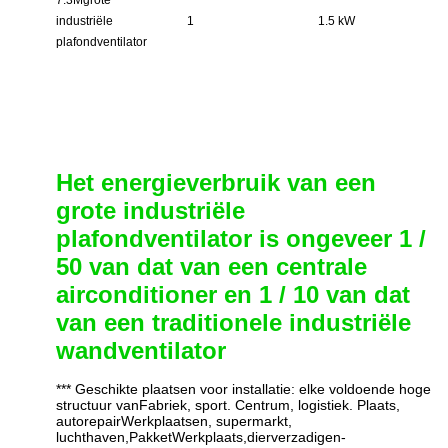
7.3M
grote
industriële
1
1.5 kW
plafondventilator
Het energieverbruik van een
grote industriële
plafondventilator is ongeveer 1 /
50 van dat van een centrale
airconditioner en 1 / 10 van dat
van een traditionele industriële
wandventilator
*** Geschikte plaatsen voor installatie: elke voldoende hoge
structuur van
Fabriek, sport.
Centrum, logistiek.
Plaats,
auto
repair
Werkplaatsen, supermarkt
,
luchthaven
,
Pakket
Werkplaats,dier
verzadigen
-