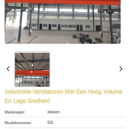
Industriële Ventilatoren Met Een Hoog Volume
En Lage Snelheid
daisen
Merknaam:
DS
Modelnummer: