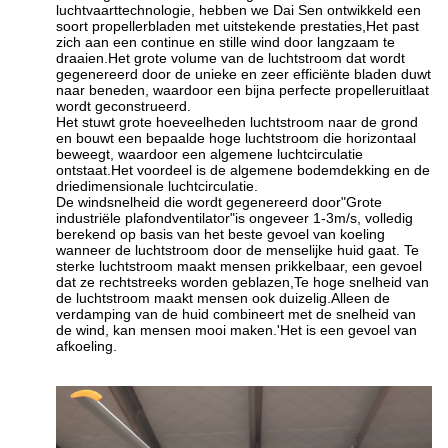
luchtvaarttechnologie, hebben we Dai Sen ontwikkeld een
soort propellerbladen met uitstekende prestaties,Het past
zich aan een continue en stille wind door langzaam te
draaien.Het grote volume van de luchtstroom dat wordt
gegenereerd door de unieke en zeer efficiënte bladen duwt
naar beneden, waardoor een bijna perfecte propelleruitlaat
wordt geconstrueerd.
Het stuwt grote hoeveelheden luchtstroom naar de grond
en bouwt een bepaalde hoge luchtstroom die horizontaal
beweegt, waardoor een algemene luchtcirculatie
ontstaat.Het voordeel is de algemene bodemdekking en de
driedimensionale luchtcirculatie.
De windsnelheid die wordt gegenereerd door
"
Grote
industriële plafondventilator
"
is ongeveer 1-3m/s, volledig
berekend op basis van het beste gevoel van koeling
wanneer de luchtstroom door de menselijke huid gaat. Te
sterke luchtstroom maakt mensen prikkelbaar, een gevoel
dat ze rechtstreeks worden geblazen,Te hoge snelheid van
de luchtstroom maakt mensen ook duizelig.Alleen de
verdamping van de huid combineert met de snelheid van
de wind, kan mensen mooi maken.
'
Het is een gevoel van
afkoeling.