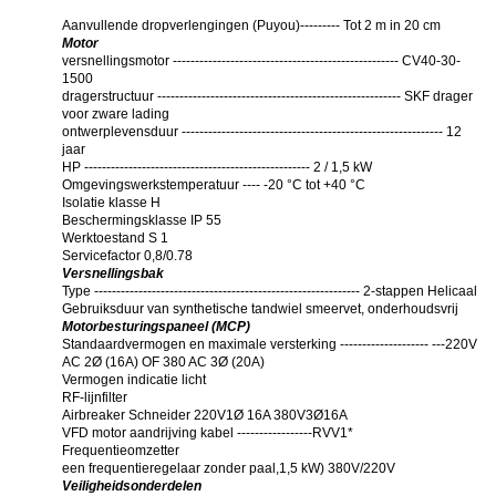
Aanvullende dropverlengingen (Puyou)--------- Tot 2 m in 20 cm
Motor
versnellingsmotor --------------------------------------------------- CV40-30-
1500
dragerstructuur ------------------------------------------------------- SKF drager
voor zware lading
ontwerplevensduur ----------------------------------------------------------- 12
jaar
HP --------------------------------------------------- 2 / 1,5 kW
Omgevingswerkstemperatuur ---- -20 °C tot +40 °C
Isolatie klasse H
Beschermingsklasse IP 55
Werktoestand S 1
Servicefactor 0,8/0.78
Versnellingsbak
Type ------------------------------------------------------------ 2-stappen Helicaal
Gebruiksduur van synthetische tandwiel smeervet, onderhoudsvrij
Motorbesturingspaneel (MCP)
Standaardvermogen en maximale versterking -------------------- ---220V
AC 2Ø (16A) OF 380 AC 3Ø (20A)
Vermogen indicatie licht
RF-lijnfilter
Airbreaker Schneider 220V1Ø 16A 380V3Ø16A
VFD motor aandrijving kabel -----------------RVV1*
Frequentieomzetter
een frequentieregelaar zonder paal
,
1,5 kW) 380V/220V
Veiligheidsonderdelen