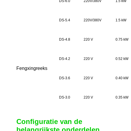
DS-6.0
220V/380V
1.5 kW
DS-5.4
220V/380V
1.5 kW
DS-4.8
220 V
0.75 kW
DS-4.2
220 V
0.52 kW
Fengxing
reeks
DS-3.6
220 V
0.40 kW
DS-3.0
220 V
0.35 kW
Configuratie van de
belangrijkste onderdelen