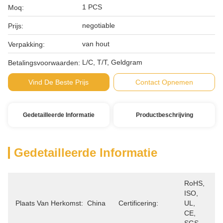
1 PCS
Moq:
negotiable
Prijs:
van hout
Verpakking:
L/C, T/T, Geldgram
Betalingsvoorwaarden:
Vind De Beste Prijs
Contact Opnemen
Gedetailleerde Informatie
Productbeschrijving
Gedetailleerde Informatie
RoHS, 
ISO, 
Plaats Van Herkomst:
China
Certificering:
UL, 
CE, 