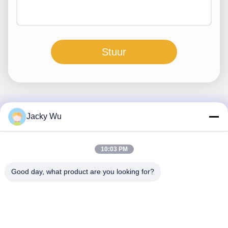
Stuur
Jacky Wu
Snel contact
Adres
10:03 PM
- Nee, dat is niet waar.5, gebouw 11, Juneng internationale
Good day, what product are you looking for?
industriële haven, nr.117, Nansan Road, economische
ontwikkelingszone, Longquanyi District, Chengdu, provincie
Sichuan, China
Telefoon