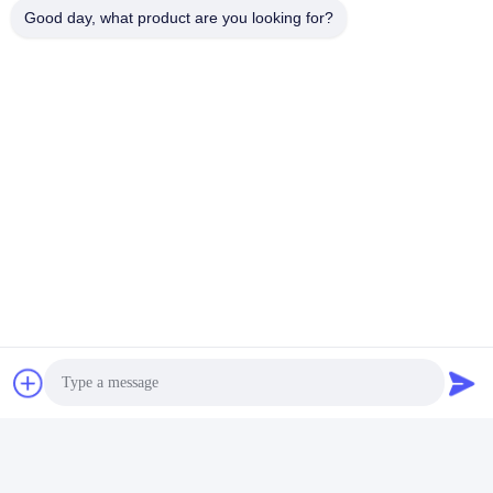
Good day, what product are you looking for?
Snel contact
Adres
- Nee, dat is niet waar.5, gebouw 11, Juneng internationale
industriële haven, nr.117, Nansan Road, economische
ontwikkelingszone, Longquanyi District, Chengdu, provincie
Sichuan, China
Telefoon
86--13641973820
E-mail
daisenchina@gmail.com
Privacybeleid
|
Sitemap
| China Goede kwaliteit De
Plafondventilator van HVLS Auteursrecht © 2020-2026 Sichuan