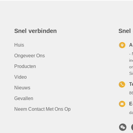
Snel verbinden
Snel
Huis
A
- 
Ongeveer Ons
i
Producten
on
S
Video
T
Nieuws
8
Gevallen
E
Neem Contact Met Ons Op
d