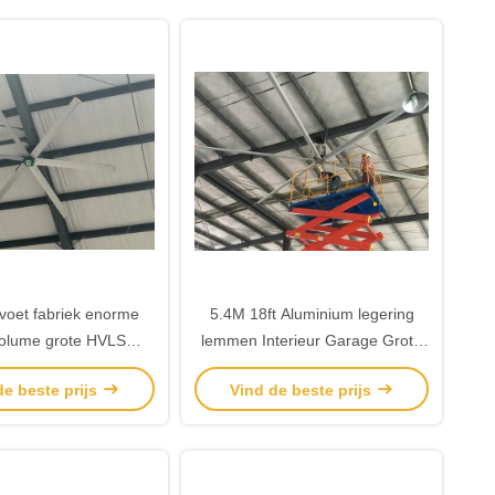
voet fabriek enorme
5.4M 18ft Aluminium legering
olume grote HVLS
lemmen Interieur Garage Grote
ventilatoren
HVLS ventilatoren
de beste prijs
Vind de beste prijs