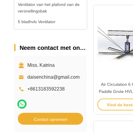
Ventilator van het plafond van de
versnellingsbak
5 bladhvls Ventilator
Neem contact met ons op
Miss. Katrina
daisenchina@gmail.com
Air Circulation 
+8613183592238
Paddle Grote HVLS
Vind de best
Contact opnemen