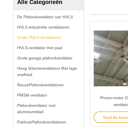
Alle Categorieën
De Plafondventilator van HVLS
HVLS industriële ventilatoren
Grote HVLS-ventilatoren
HVLS-ventilator met paal
Grote garage plafondventilator
Hoog Volumeventilators Met lage
snelheid
ReuzePlafondventilatoren
PMSM-ventilator
Pmsm-motor G
ventilat
Plafondventilator met
aluminiumblad
Vind de best
PakhuisPlafondventilatoren