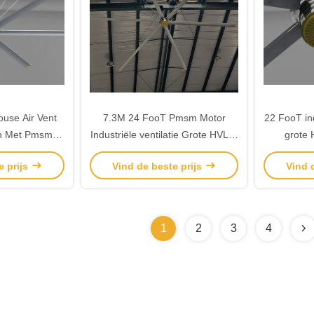
use Air Vent
7.3M 24 FooT Pmsm Motor
22 FooT ind
n Met Pmsm
Industriële ventilatie Grote HVLS-
grote 
r
ventilatoren
e prijs
Vind de beste prijs
Vind 
1
2
3
4