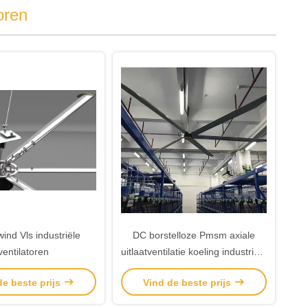
oren
wind Vls industriële
DC borstelloze Pmsm axiale
ventilatoren
uitlaatventilatie koeling industriële
plafondventilator 5m voor oorlog
de beste prijs
Vind de beste prijs