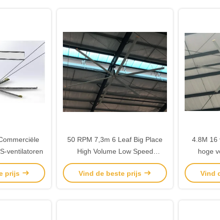
6 Commerciële
50 RPM 7,3m 6 Leaf Big Place
4.8M 16 
-ventilatoren
High Volume Low Speed
hoge v
Ventilatoren
e prijs
Vind de beste prijs
Vind 