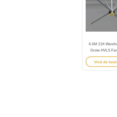
6.6M 21ft Wareho
Grote HVLS Fa
Moto
Vind de best