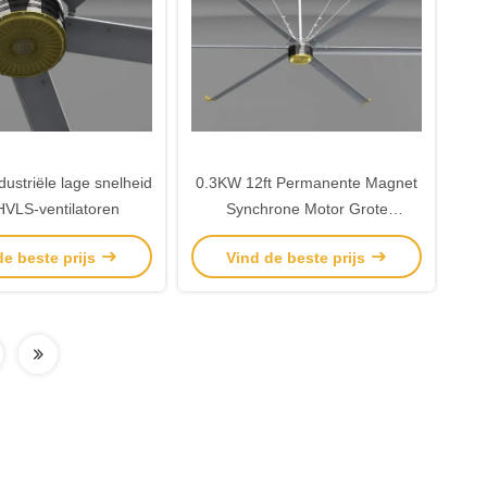
ustriële lage snelheid
0.3KW 12ft Permanente Magnet
HVLS-ventilatoren
Synchrone Motor Grote
Warehouse Ventilatoren
de beste prijs
Vind de beste prijs