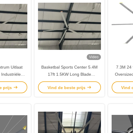
Video
rum Uitlaat
Basketbal Sports Center 5.4M
7.3M 24 
Industriële
17ft 1.5KW Long Blade
Oversized
ilatoren
Plafondventilator
e prijs
Vind de beste prijs
Vind 