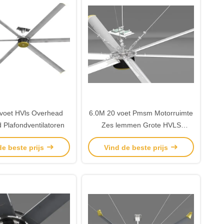
voet HVls Overhead
6.0M 20 voet Pmsm Motorruimte
 Plafondventilatoren
Zes lemmen Grote HVLS
ventilatoren
de beste prijs
Vind de beste prijs