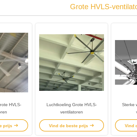
Grote HVLS-ventilat
rote HVLS-
Luchtkoeling Grote HVLS-
Sterke 
oren
ventilatoren
e prijs
Vind de beste prijs
Vind 