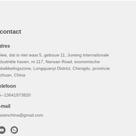
 contact
dres
Nee, dat is niet waar.5, gebouw 11, Juneng internationale
ndustriële haven, nr.117, Nansan Road, economische
twikkelingszone, Longquanyi District, Chengdu, provincie
ichuan, China
elefoon
6--13641973820
-mail
aisenchina@gmail.com