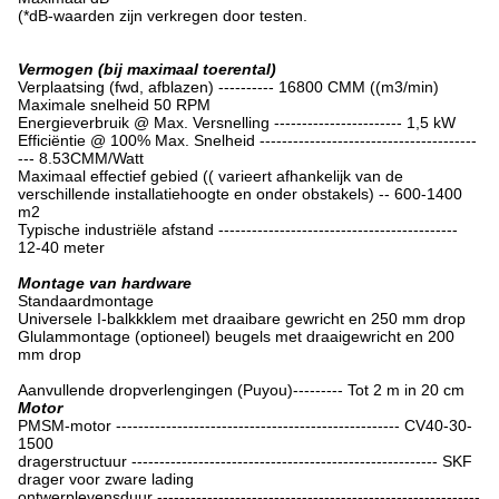
(*dB-waarden zijn verkregen door testen.
Vermogen (bij maximaal toerental)
Verplaatsing (fwd, afblazen) ---------- 16800 CMM ((m3/min)
Maximale snelheid 50 RPM
Energieverbruik @ Max. Versnelling ----------------------- 1,5 kW
Efficiëntie @ 100% Max. Snelheid ---------------------------------------
--- 8.53CMM/Watt
Maximaal effectief gebied (( varieert afhankelijk van de
verschillende installatiehoogte en onder obstakels) -- 600-1400
m2
Typische industriële afstand -------------------------------------------
12-40 meter
Montage van hardware
Standaardmontage
Universele I-balkkklem met draaibare gewricht en 250 mm drop
Glulammontage (optioneel) beugels met draaigewricht en 200
mm drop
Aanvullende dropverlengingen (Puyou)--------- Tot 2 m in 20 cm
Motor
PMSM-motor --------------------------------------------------- CV40-30-
1500
dragerstructuur ------------------------------------------------------- SKF
drager voor zware lading
ontwerplevensduur ----------------------------------------------------------