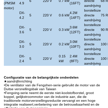
6
220 V
0.7 kW
directe
68 
(PMSM
4.9
(16FT)
aandrijving
motor)
borstelloze
DX-
4.2M
5
220 V
0.6 kW
directe
75 
4.2
(14FT)
aandrijving
borstelloze
DX-
3.6M
5
220 V
0.3 kW
directe
90 
3.6
(12FT)
aandrijving
borstelloze
DX-
3.0M
5
220 V
0.2 kW
directe
100
3.0
(10FT)
aandrijving
borstelloze
DX-
0.15
2.4M
5
220 V
directe
100
2.4
kW
(8FT)
aandrijving
Configuratie van de belangrijkste onderdelen
★aandrijfinrichting
•De ventilator van de Fengshen-serie gebruikt de motor van de
Duitse versnellingsbak van Taiwan
•Fengxing-serie neemt de eerste niet-koolstofborstel, groot
koppel, gelijkstroommotor van de industrie aan, die de
traditionele motorversnellingsreductie vervangt en een hoge
integratie realiseert,verbetering van de betrouwbaarheid en de