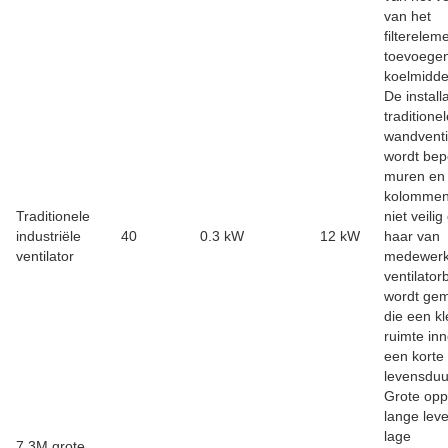
van het
filterelem
toevoege
koelmidde
De install
traditione
wandventi
wordt bep
muren en
kolommen.
Traditionele
niet veilig
industriële
40
0.3 kW
12 kW
haar van
ventilator
medewerk
ventilator
wordt ge
die een kl
ruimte in
een korte
levensduu
Grote opp
lange lev
lage
7.3M grote