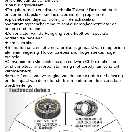
efficiëntie van de transmissie
★besturingssysteem
•Fengshen-reeks ventilator gebruikt Taiwan / Duitsland merk
omvormer stapsloze snelheidsverandering (optioneel
explosiebestendige controller) om de schakelaar
overstromingsbescherming te configureren,koelventilator en
andere onderdelen
•De ventilator van de Fengxing-serie heeft een speciale
borstelvrije regelaar
★ventilatorblad
•Het materiaal van het ventilatorblad is gemaakt van magnesium-
aluminiumlegering T6, corrosiebestand, hoge sterkte, hoge
taaiheid
•Geavanceerde vloeistofsimulatie software CFD-simulatie en
windtunneltest, in overeenstemming met aerodynamische anti
vermoeidheid;
•Met de functie van vertraging van de start worden de belasting
en de impact van de motor sterk verminderd en de levensduur
wordt verlengd