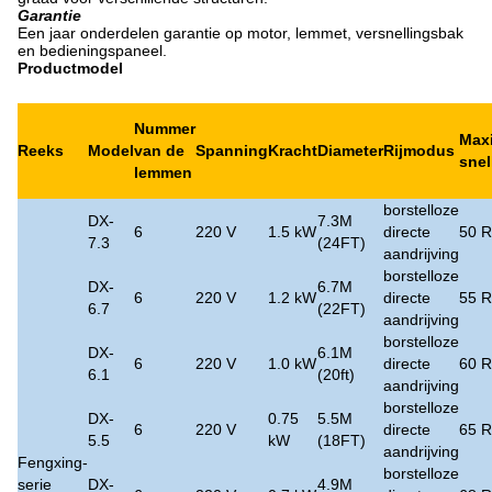
Garantie
Een jaar onderdelen garantie op motor, lemmet, versnellingsbak
en bedieningspaneel.
Productmodel
Nummer
Max
Reeks
Model
van de
Spanning
Kracht
Diameter
Rijmodus
snel
lemmen
borstelloze
DX-
7.3M
6
220 V
1.5 kW
directe
50 
7.3
(24FT)
aandrijving
borstelloze
DX-
6.7M
6
220 V
1.2 kW
directe
55 
6.7
(22FT)
aandrijving
borstelloze
DX-
6.1M
6
220 V
1.0 kW
directe
60 
6.1
(20ft)
aandrijving
borstelloze
DX-
0.75
5.5M
6
220 V
directe
65 
5.5
kW
(18FT)
aandrijving
Fengxing-
borstelloze
serie
DX-
4.9M