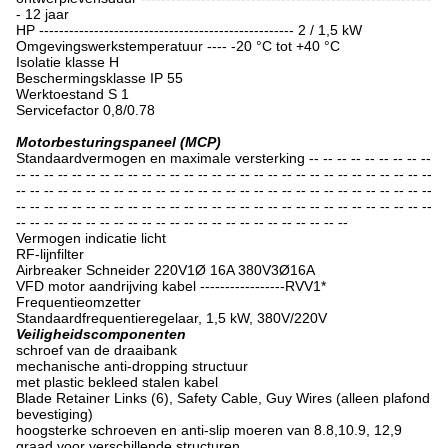
- 12 jaar
HP --------------------------------------------------- 2 / 1,5 kW
Omgevingswerkstemperatuur ---- -20 °C tot +40 °C
Isolatie klasse H
Beschermingsklasse IP 55
Werktoestand S 1
Servicefactor 0,8/0.78
Motorbesturingspaneel (MCP)
Standaardvermogen en maximale versterking -- -- -- -- -- -- -- -- --
-- -- -- -- -- -- -- -- -- -- -- -- -- -- -- -- -- -- -- -- -- -- -- -- -- -- -- -- -- --
-- -- -- -- -- -- -- -- -- -- -- -- -- -- -- -- -- -- -- -- -- -- -- -- -- -- -- -- -- --
-- -- -- -- -- -- -- -- -- -- -- -- -- -- -- -- -- -- -- -- -- -- -- -- -- -- -- -- -- --
-- -- -- -- -- -- -- -- -- -- -- -- -- -- -- -- -- -- -- -- -- -- -- --
Vermogen indicatie licht
RF-lijnfilter
Airbreaker Schneider 220V1Ø 16A 380V3Ø16A
VFD motor aandrijving kabel -----------------RVV1*
Frequentieomzetter
Standaardfrequentieregelaar, 1,5 kW, 380V/220V
Veiligheidscomponenten
schroef van de draaibank
mechanische anti-dropping structuur
met plastic bekleed stalen kabel
Blade Retainer Links (6), Safety Cable, Guy Wires (alleen plafond
bevestiging)
hoogsterke schroeven en anti-slip moeren van 8.8,10.9, 12,9
graad voor verschillende structuren.