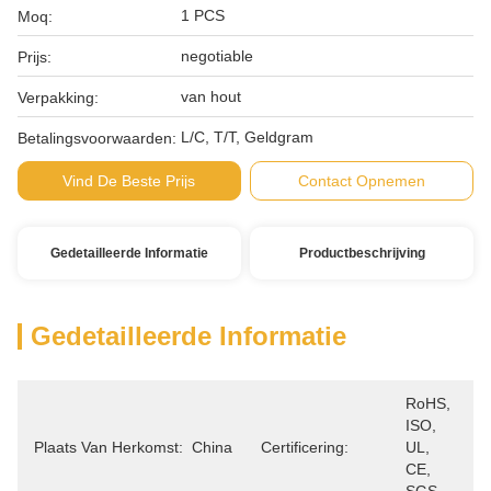
1 PCS
Moq:
negotiable
Prijs:
van hout
Verpakking:
L/C, T/T, Geldgram
Betalingsvoorwaarden:
Vind De Beste Prijs
Contact Opnemen
Gedetailleerde Informatie
Productbeschrijving
Gedetailleerde Informatie
RoHS, 
ISO, 
Plaats Van Herkomst:
China
Certificering:
UL, 
CE, 