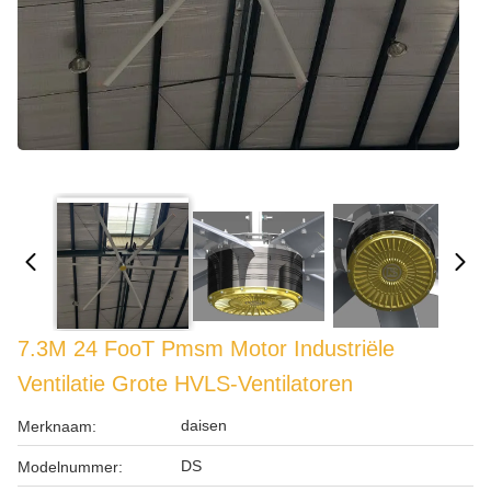
7.3M 24 FooT Pmsm Motor Industriële
Ventilatie Grote HVLS-Ventilatoren
daisen
Merknaam:
DS
Modelnummer: