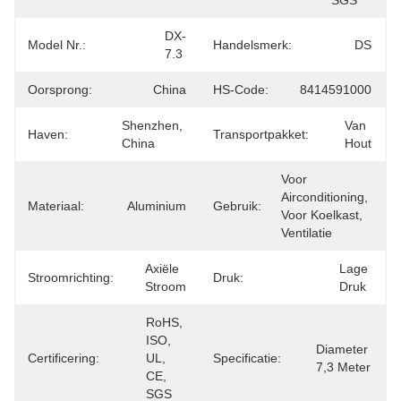
SGS
DX-
Model Nr.:
Handelsmerk:
DS
7.3
Oorsprong:
China
HS-Code:
8414591000
Shenzhen, 
Van 
Haven:
Transportpakket:
China
Hout
Voor 
Airconditioning, 
Materiaal:
Aluminium
Gebruik:
Voor Koelkast, 
Ventilatie
Axiële 
Lage 
Stroomrichting:
Druk:
Stroom
Druk
RoHS, 
ISO, 
Diameter 
Certificering:
UL, 
Specificatie:
7,3 Meter
CE, 
SGS