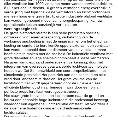
elke ventilator kan 1000 vierkante meter werkoppervlakte dekken,
8 uur per dag, is slechts 10 graden vermogen energieverbruik,in
vergelijking met typische kleine ventilatoren en luchtconditioners
met een hoog energieverbruik, grote industriële plafond ventilator
kan worden genoemd model van energiebesparing, kan uw
operationele kosten aanzienlijk verminderen.
werkingsbeginsel
:
De grote plafondventilator is een serie producten speciaal
ontwikkeld voor energiebesparing, verbetering van de
werkomgeving.koeling is niet de enige manier om het effect van
koeling en comfort te bereikenDe oppervlakte van een ventilator
kan worden bepaald door de diameter van de ventilator, maar
heeft niets te maken met de snelheid.De industriële ventilator met
grote diameter en lage snelheid combineert al deze kenmerken..
Na jaren van diepgaand onderzoek en verkenning, door het
integreren van overzeese geavanceerde luchtvaarttechnologie,
hebben we Dai Sen ontwikkeld een soort propellerbladen met
uitstekende prestaties,Het past zich aan een continue en stille
wind door langzaam te draaien.Het grote volume van de
luchtstroom dat wordt gegenereerd door de unieke en zeer
efficiënte bladen duwt naar beneden, waardoor een bijna
perfecte propelleruitlaat wordt geconstrueerd.
Het stuwt grote hoeveelheden luchtstroom naar de grond en
bouwt een bepaalde hoge luchtstroom die horizontaal beweegt,
waardoor een algemene luchtcirculatie ontstaat.Het voordeel is
de algemene bodemdekking en de driedimensionale
luchtcirculatie.
De windsnelheid van de "grote industriële plafondventilator"