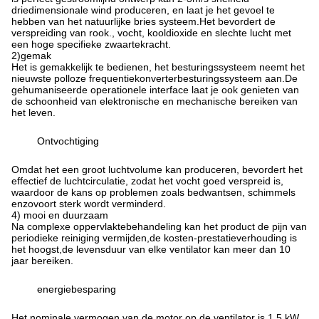
driedimensionale wind produceren, en laat je het gevoel te
hebben van het natuurlijke bries systeem.Het bevordert de
verspreiding van rook., vocht, kooldioxide en slechte lucht met
een hoge specifieke zwaartekracht.
2)gemak
Het is gemakkelijk te bedienen, het besturingssysteem neemt het
nieuwste polloze frequentiekonverterbesturingssysteem aan.De
gehumaniseerde operationele interface laat je ook genieten van
de schoonheid van elektronische en mechanische bereiken van
het leven.
Ontvochtiging
Omdat het een groot luchtvolume kan produceren, bevordert het
effectief de luchtcirculatie, zodat het vocht goed verspreid is,
waardoor de kans op problemen zoals bedwantsen, schimmels
enzovoort sterk wordt verminderd.
4) mooi en duurzaam
Na complexe oppervlaktebehandeling kan het product de pijn van
periodieke reiniging vermijden,de kosten-prestatieverhouding is
het hoogst,de levensduur van elke ventilator kan meer dan 10
jaar bereiken.
energiebesparing
Het nominale vermogen van de motor op de ventilator is 1,5 kW,