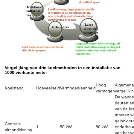
Vergelijking van drie koelmethoden in een installatie van
1000 vierkante meter
Hoog
Algemene
Koelstand
Hoeveelheid
Vermogen/eenheid
vermogen
vergelijki
De wande
deuren e
van de ins
moeten w
geïsoleer
Centrale
1
80 kW
80 kW
onderhou
airconditioning
van het v