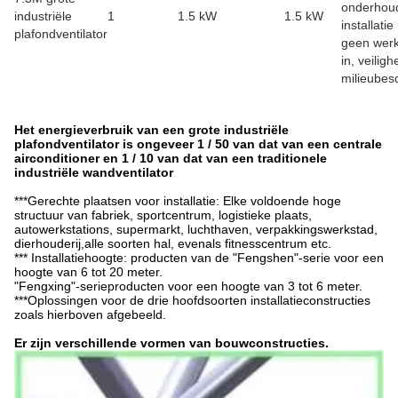
onderhou
industriële
1
1.5 kW
1.5 kW
installati
plafondventilator
geen werk
in, veiligh
milieubes
Het energieverbruik van een grote industriële
plafondventilator is ongeveer 1 / 50 van dat van een centrale
airconditioner en 1 / 10 van dat van een traditionele
industriële wandventilator
***Gerechte plaatsen voor installatie: Elke voldoende hoge
structuur van fabriek, sportcentrum, logistieke plaats,
autowerkstations, supermarkt, luchthaven, verpakkingswerkstad,
dierhouderij,alle soorten hal, evenals fitnesscentrum etc.
*** Installatiehoogte: producten van de "Fengshen"-serie voor een
hoogte van 6 tot 20 meter.
"Fengxing"-serieproducten voor een hoogte van 3 tot 6 meter.
***Oplossingen voor de drie hoofdsoorten installatieconstructies
zoals hierboven afgebeeld.
Er zijn verschillende vormen van bouwconstructies.