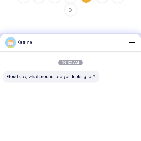
Katrina
Snel contact
Adres
10:32 AM
- Nee, dat is niet waar.5, gebouw 11, Juneng internationale
Good day, what product are you looking for?
industriële haven, nr.117, Nansan Road, economische
ontwikkelingszone, Longquanyi District, Chengdu, provincie
Sichuan, China
Telefoon
86--13641973820
E-mail
daisenchina@gmail.com