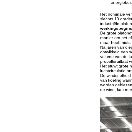
energiebes
Het nominale ver
slechts 10 grade
industriële plaf
werkingsbegins
De grote plafond
manier om het ef
maar heeft niets
Na jaren van die
ontwikkeld een s
volume van de lu
propelleruitlaat 
Het stuwt grote
luchtcirculatie 
De windsnelheid
van koeling wann
worden geblazen,
de wind, kan me