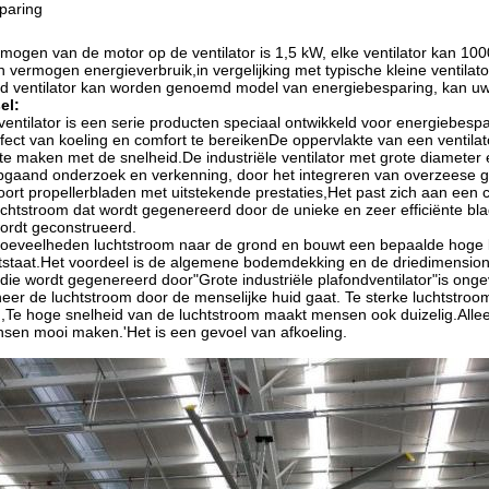
paring
mogen van de motor op de ventilator is 1,5 kW, elke ventilator kan 100
n vermogen energieverbruik,in vergelijking met typische kleine ventilat
ond ventilator kan worden genoemd model van energiebesparing, kan uw
el
:
ventilator is een serie producten speciaal ontwikkeld voor energiebesp
fect van koeling en comfort te bereikenDe oppervlakte van een ventila
 te maken met de snelheid.De industriële ventilator met grote diameter
pgaand onderzoek en verkenning, door het integreren van overzeese 
oort propellerbladen met uitstekende prestaties,Het past zich aan een c
chtstroom dat wordt gegenereerd door de unieke en zeer efficiënte bl
wordt geconstrueerd.
 hoeveelheden luchtstroom naar de grond en bouwt een bepaalde hoge 
ontstaat.Het voordeel is de algemene bodemdekking en de driedimensional
 die wordt gegenereerd door
"
Grote industriële plafondventilator
"
is onge
eer de luchtstroom door de menselijke huid gaat. Te sterke luchtstroo
Te hoge snelheid van de luchtstroom maakt mensen ook duizelig.Alle
nsen mooi maken.
'
Het is een gevoel van afkoeling.