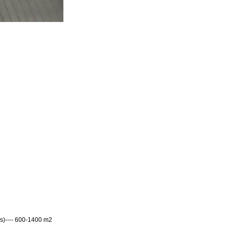
ls
)
---- 600-1400 m2