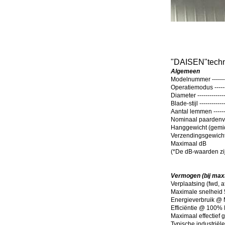
"
DAISEN
"
tech
Algemeen
Modelnummer -----------
Operatiemodus ---------
Diameter ---------------
Blade-stijl -------------
Aantal lemmen ----------
Nominaal paardenvermo
Hanggewicht (gemi
Verzendingsgewicht
Maximaal dB
(
*De dB-waarden zij
Vermogen (bij maxi
Verplaatsing (fwd, 
Maximale snelheid
Energieverbruik @ Max
Efficiëntie @ 100% Ma
Maximaal effectief 
Typische industriële a