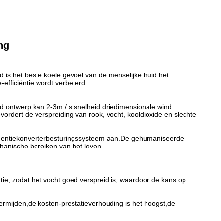
ng
eid is het beste koele gevoel van de menselijke huid.het
efficiëntie wordt verbeterd.
ijnd ontwerp kan 2-3m / s snelheid driedimensionale wind
vordert de verspreiding van rook, vocht, kooldioxide en slechte
equentiekonverterbesturingssysteem aan.De gehumaniseerde
chanische bereiken van het leven.
tie, zodat het vocht goed verspreid is, waardoor de kans op
ermijden,de kosten-prestatieverhouding is het hoogst,de