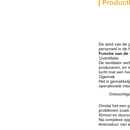
Product
De wind van de gr
personeel in de 
Functie van de 
1
)
ventilatie
De ventilator ver
produceren, en m
lucht met een ho
2
)
gemak
Het is gemakkeli
operationele int
Ontvochtig
Omdat het een gr
problemen zoals
4
)
mooi en duur
Na complexe oppe
levensduur van e