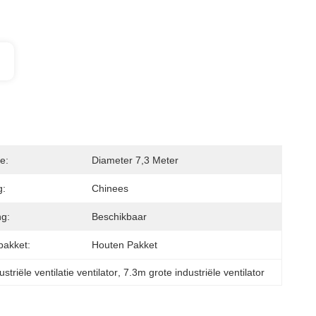
ie:
Diameter 7,3 Meter
g:
Chinees
g:
Beschikbaar
pakket:
Houten Pakket
triële ventilatie ventilator
, 
7.3m grote industriële ventilator