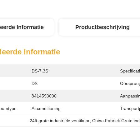
leerde Informatie
Productbeschrijving
leerde Informatie
DS-7.3S
Specificat
DS
Oorspron
8414593000
Aanpassin
roomtype:
Airconditioning
Transport
24ft grote industriële ventilator
, 
China Fabriek Grote indus