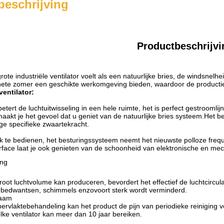
beschrijving
Productbeschrijvi
ote industriële ventilator voelt als een natuurlijke bries, de windsnelh
hete zomer een geschikte werkomgeving bieden, waardoor de productie-
ventilator
:
betert de luchtuitwisseling in een hele ruimte, het is perfect gestrooml
aakt je het gevoel dat u geniet van de natuurlijke bries systeem.Het be
ge specifieke zwaartekracht.
jk te bedienen, het besturingssysteem neemt het nieuwste polloze fr
erface laat je ook genieten van de schoonheid van elektronische en me
ing
oot luchtvolume kan produceren, bevordert het effectief de luchtcircula
 bedwantsen, schimmels enzovoort sterk wordt verminderd.
zaam
rvlaktebehandeling kan het product de pijn van periodieke reiniging v
lke ventilator kan meer dan 10 jaar bereiken.