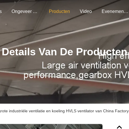
s
Ongeveer Ons
Producten
Video
Evenementen
Details Van De Producten
rote industriële ventilatie en koeling HVLS ventilator van China Factory