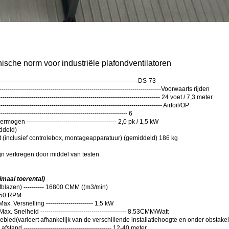
nische norm voor industriële plafondventilatoren
---------------------------------------------------------------DS-73
---------------------------------------------------------------------------Voorwaarts rijden
----------------------------------------------------------------------------- 24 voet / 7,3 meter
------------------------------------------------------------------------------- Airfoil/OP
---------------------------------------------------------- 6
gen -------------------------------------------- 2,0 pk / 1,5 kW
ddeld)
 (inclusief controlebox, montageapparatuur) (gemiddeld) 186 kg
n verkregen door middel van testen.
maal toerental)
afblazen) ---------- 16800 CMM ((m3/min)
 50 RPM
. Versnelling ----------------------- 1,5 kW
x. Snelheid ------------------------------------------ 8.53CMM/Watt
gebied
(
varieert afhankelijk van de verschillende installatiehoogte en onder obstake
fstand ------------------------------------------- 12-40 meter