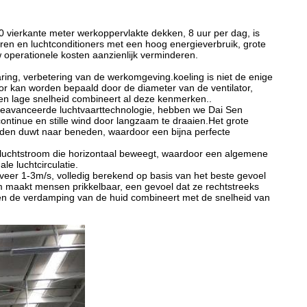
0 vierkante meter werkoppervlakte dekken, 8 uur per dag, is
oren en luchtconditioners met een hoog energieverbruik, grote
 operationele kosten aanzienlijk verminderen.
aring, verbetering van de werkomgeving.koeling is niet de enige
tor kan worden bepaald door de diameter van de ventilator,
 en lage snelheid combineert al deze kenmerken..
geavanceerde luchtvaarttechnologie, hebben we Dai Sen
ontinue en stille wind door langzaam te draaien.Het grote
aden duwt naar beneden, waardoor een bijna perfecte
luchtstroom die horizontaal beweegt, waardoor een algemene
e luchtcirculatie.
veer 1-3m/s, volledig berekend op basis van het beste gevoel
m maakt mensen prikkelbaar, een gevoel dat ze rechtstreeks
en de verdamping van de huid combineert met de snelheid van