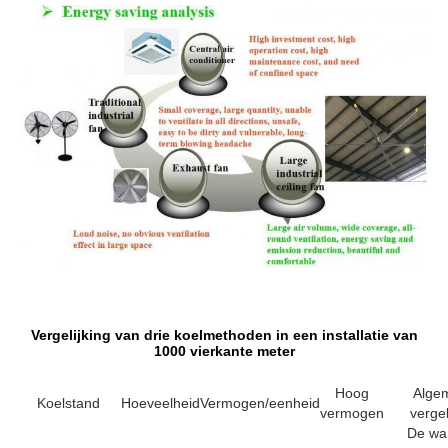
Vergelijking van drie koelmethoden in een installatie van
1000 vierkante meter
Hoog
Alge
Koelstand
Hoeveelheid
Vermogen/eenheid
vermogen
vergel
De wa