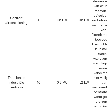
deuren 
van de in
moeten
geïsolee
Centrale
1
80 kW
80 kW
onderhou
airconditioning
van het 
van
filterelem
toevoe
koelmidde
De instal
tradit
wandvent
wordt bep
mure
kolomme
Traditionele
niet veili
industriële
40
0.3 kW
12 kW
haar
ventilator
medewerk
ventilat
wordt g
die een
ruimte i