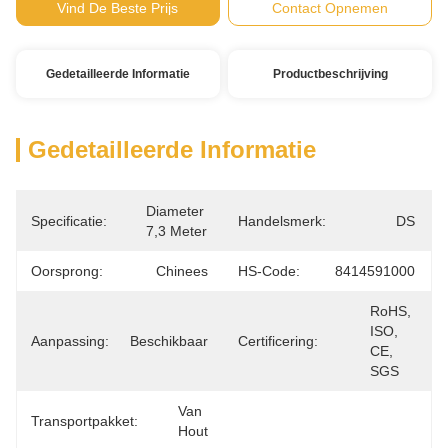
Vind De Beste Prijs
Contact Opnemen
Gedetailleerde Informatie
Productbeschrijving
Gedetailleerde Informatie
Diameter 
Specificatie:
Handelsmerk:
DS
7,3 Meter
Oorsprong:
Chinees
HS-Code:
8414591000
RoHS, 
ISO, 
Aanpassing:
Beschikbaar
Certificering:
CE, 
SGS
Van 
Transportpakket:
Hout