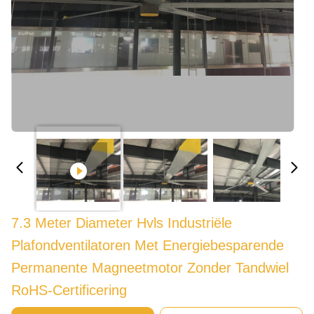
7.3 Meter Diameter Hvls Industriële
Plafondventilatoren Met Energiebesparende
Permanente Magneetmotor Zonder Tandwiel
RoHS-Certificering