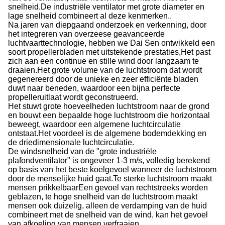
snelheid.De industriële ventilator met grote diameter en
lage snelheid combineert al deze kenmerken..
Na jaren van diepgaand onderzoek en verkenning, door
het integreren van overzeese geavanceerde
luchtvaarttechnologie, hebben we Dai Sen ontwikkeld een
soort propellerbladen met uitstekende prestaties,Het past
zich aan een continue en stille wind door langzaam te
draaien.Het grote volume van de luchtstroom dat wordt
gegenereerd door de unieke en zeer efficiënte bladen
duwt naar beneden, waardoor een bijna perfecte
propelleruitlaat wordt geconstrueerd.
Het stuwt grote hoeveelheden luchtstroom naar de grond
en bouwt een bepaalde hoge luchtstroom die horizontaal
beweegt, waardoor een algemene luchtcirculatie
ontstaat.Het voordeel is de algemene bodemdekking en
de driedimensionale luchtcirculatie.
De windsnelheid van de "grote industriële
plafondventilator" is ongeveer 1-3 m/s, volledig berekend
op basis van het beste koelgevoel wanneer de luchtstroom
door de menselijke huid gaat.Te sterke luchtstroom maakt
mensen prikkelbaarEen gevoel van rechtstreeks worden
geblazen, te hoge snelheid van de luchtstroom maakt
mensen ook duizelig, alleen de verdamping van de huid
combineert met de snelheid van de wind, kan het gevoel
van afkoeling van mensen verfraaien.