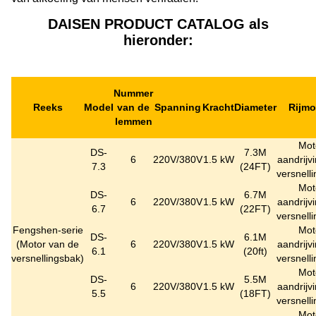
DAISEN PRODUCT CATALOG als
hieronder:
Nummer
Reeks
Model
van de
Spanning
Kracht
Diameter
Rijm
lemmen
Mot
DS-
7.3M
6
220V/380V
1.5 kW
aandrijv
7.3
(24FT)
versnell
Mot
DS-
6.7M
6
220V/380V
1.5 kW
aandrijv
6.7
(22FT)
versnell
Fengshen-serie
Mot
DS-
6.1M
(
Motor van de
6
220V/380V
1.5 kW
aandrijv
6.1
(20ft)
versnellingsbak
)
versnell
Mot
DS-
5.5M
6
220V/380V
1.5 kW
aandrijv
5.5
(18FT)
versnell
Mot