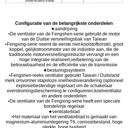
Configuratie van de belangrijkste onderdelen
★aandrijving
•De ventilator van de Fengshen-serie gebruikt de motor
van de Duitse versnellingsbak van Taiwan
•Fengxing-serie neemt de eerste niet-koolstofborstel, groot
koppel, gelijkstroommotor van de industrie aan, die de
traditionele motorversnellingsreductie vervangt en een
hoge integratie realiseert,verbetering van de
betrouwbaarheid en de efficiëntie van de transmissie
★besturingssysteem
•Fengshen-reeks ventilator gebruikt Taiwan / Duitsland
merk omvormer stapsloze snelheidsverandering (optioneel
explosiebestendige regelaar) om de schakelaar
overstromingsbescherming te configureren,koelventilator
en andere onderdelen
•De ventilator van de Fengxing-serie heeft een speciale
borstelvrije regelaar
★ventilatorblad
•Het materiaal van het ventilatorblad is gemaakt van
magnesium-aluminiumlegering T6, corrosiebestand, hoge
sterkte, hoge taaiheid