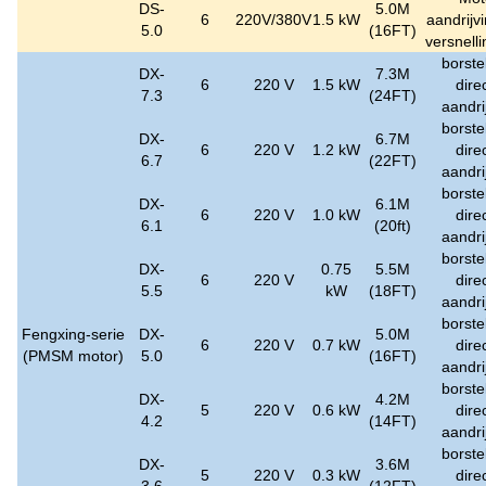
DS-
5.0M
6
220V/380V
1.5 kW
aandrijv
5.0
(16FT)
versnell
borste
DX-
7.3M
6
220 V
1.5 kW
dire
7.3
(24FT)
aandri
borste
DX-
6.7M
6
220 V
1.2 kW
dire
6.7
(22FT)
aandri
borste
DX-
6.1M
6
220 V
1.0 kW
dire
6.1
(20ft)
aandri
borste
DX-
0.75
5.5M
6
220 V
dire
5.5
kW
(18FT)
aandri
borste
Fengxing-serie
DX-
5.0M
6
220 V
0.7 kW
dire
(PMSM motor)
5.0
(16FT)
aandri
borste
DX-
4.2M
5
220 V
0.6 kW
dire
4.2
(14FT)
aandri
borste
DX-
3.6M
5
220 V
0.3 kW
dire