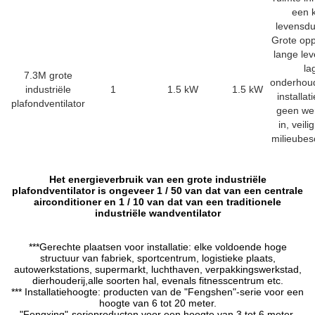
een 
levensdu
Grote opp
lange le
la
7.3M grote
onderhou
industriële
1
1.5 kW
1.5 kW
installa
plafondventilator
geen we
in, veili
milieube
Het energieverbruik van een grote industriële
plafondventilator is ongeveer 1 / 50 van dat van een centrale
airconditioner en 1 / 10 van dat van een traditionele
industriële wandventilator
***Gerechte plaatsen voor installatie: elke voldoende hoge
structuur van fabriek, sportcentrum, logistieke plaats,
autowerkstations, supermarkt, luchthaven, verpakkingswerkstad,
dierhouderij,alle soorten hal, evenals fitnesscentrum etc.
*** Installatiehoogte: producten van de "Fengshen"-serie voor een
hoogte van 6 tot 20 meter.
"Fengxing"-serieproducten voor een hoogte van 3 tot 6 meter.