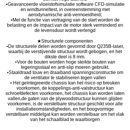
•Geavanceerde vloeistofsimulatie software CFD-simulatie
en windtunneltest, in overeenstemming met
aerodynamische anti-vermoeidheid;
•Met de functie van vertraging van de start worden de
belasting en de impact van de motor sterk verminderd en
de levensduur wordt verlengd
★Structurele componenten
•De structurele delen worden gevormd door Q235B-laser,
waarbij de verstijvende structuur wordt gebogen, en het
dikste deel is 8 mm.
•Voor de bouten worden hoge sterkte bouten van
legeringsstaal en anti-slip moeren gebruikt.
•Staaldraad touw en draaiband spanningsconstructie om
de ventilator te stabiliseren tegen vallen
• Het geïntegreerde chassis kan het risico op breuken
voorkomen, de koppelings-anti-valstructuur kan
schroefdefecten voorkomen, het chassis kan worden laten
vallen,de gaten van de plywoodstructuur kunnen glijden
voorkomen, is de verstelbare structuur geschikt voor alle
installatieomstandigheden, en het boogvormige
verstelbare middelgat kan worden verstelbaar om het vlak
van het schaalblad te waarborgen