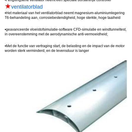
•
Fengxing
serie ventilator neemt een speciale borstelvrije controller
★
ventilatorblad
•
Het materiaal van het ventilatorblad neemt magnesium-aluminiumlegering
T6-behandeling aan, corrosiebestendigheid, hoge sterkte, hoge taaiheid
•
geavanceerde vloeistofsimulatie-software CFD-simulatie en windtunneltest,
in overeenstemming met de aerodynamische anti-vermoeidheid;
•
Met de functie van vertraging start, de belasting en de impact van de motor
worden sterk verminderd, en de levensduur is lang
er