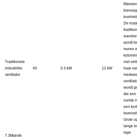
filterel
toevoeg
koelmid
De insta
traditio
wandven
wordt b
muren 
kolomme
Traditionele
niet veil
industriële
40
0.3 kW
12 kW
haar va
ventilator
medewer
ventilat
wordt g
die een 
ruimte 
een kor
levensd
Grote o
lange l
lage
7.3M
grote