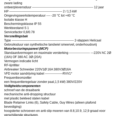
zware lading
ontwerplevensduur ----------------------------------------------------------- 12 jaar
HP --------------------------------------------------- 2 / 1,5 kW
Omgevingswerkstemperatuur ---- -20 °C tot +40 °C
Isolatie klasse H
Beschermingsklasse IP 55
Werktoestand S 1
Servicefactor 0,8/0.78
Versnellingsbak
Type ------------------------------------------------------------ 2-stappen Helicaal
Gebruiksduur van synthetische tandwiel smeervet, onderhoudsvrij
Motorbesturingspaneel (MCP)
Standaardvermogen en maximale versterking -------------------- ---220V AC 2Ø
(16A) OF 380 AC 3Ø (20A)
Vermogen indicatie licht
RF-lijnfilter
Airbreaker Schneider 220V1Ø 16A 380V3Ø16A
VFD motor aandrijving kabel -----------------RVV1*
Frequentieomzetter
een frequentieregelaar zonder paal
,
1,5 kW) 380V/220V
Veiligheidscomponenten
schroef van de draaibank
mechanische anti-dropping structuur
met plastic bekleed stalen kabel
Blade Retainer Links (6), Safety Cable, Guy Wires (alleen plafond
bevestiging)
hoogsterke schroeven en anti-slip moeren van 8.8,10.9, 12,9 graad voor
verschillende structuren.