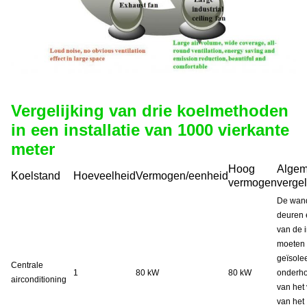
Vergelijking van drie koelmethoden
in een installatie van 1000 vierkante
meter
Hoog
Alge
Koelstand
Hoeveelheid
Vermogen/eenheid
vermogen
vergel
De wan
deuren 
van de i
moeten
geïsole
Centrale
1
80 kW
80 kW
onderh
airconditioning
van het
van het