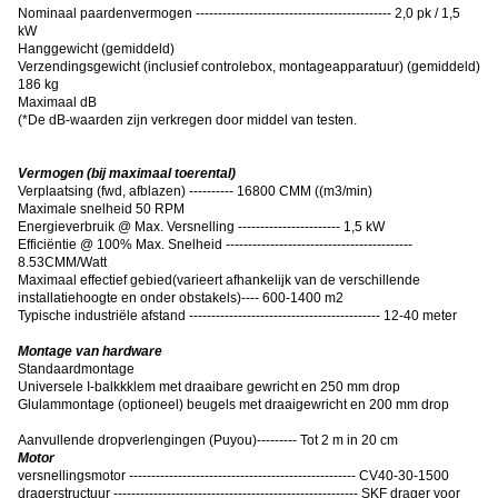
Nominaal paardenvermogen -------------------------------------------- 2,0 pk / 1,5
kW
Hanggewicht (gemiddeld)
Verzendingsgewicht (inclusief controlebox, montageapparatuur) (gemiddeld)
186 kg
Maximaal dB
(
*De dB-waarden zijn verkregen door middel van testen.
Vermogen (bij maximaal toerental)
Verplaatsing (fwd, afblazen) ---------- 16800 CMM ((m3/min)
Maximale snelheid 50 RPM
Energieverbruik @ Max. Versnelling ----------------------- 1,5 kW
Efficiëntie @ 100% Max. Snelheid ------------------------------------------
8.53CMM/Watt
Maximaal effectief gebied
(
varieert afhankelijk van de verschillende
installatiehoogte en onder obstakels
)
---- 600-1400 m2
Typische industriële afstand ------------------------------------------- 12-40 meter
Montage van hardware
Standaardmontage
Universele I-balkkklem met draaibare gewricht en 250 mm drop
Glulammontage (optioneel) beugels met draaigewricht en 200 mm drop
Aanvullende dropverlengingen (Puyou)--------- Tot 2 m in 20 cm
Motor
versnellingsmotor --------------------------------------------------- CV40-30-1500
dragerstructuur ------------------------------------------------------- SKF drager voor