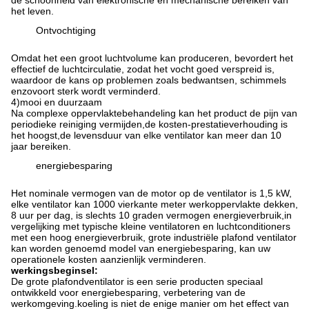
de schoonheid van elektronische en mechanische bereiken van
het leven.
Ontvochtiging
Omdat het een groot luchtvolume kan produceren, bevordert het
effectief de luchtcirculatie, zodat het vocht goed verspreid is,
waardoor de kans op problemen zoals bedwantsen, schimmels
enzovoort sterk wordt verminderd.
4
)
mooi en duurzaam
Na complexe oppervlaktebehandeling kan het product de pijn van
periodieke reiniging vermijden,de kosten-prestatieverhouding is
het hoogst,de levensduur van elke ventilator kan meer dan 10
jaar bereiken.
energiebesparing
Het nominale vermogen van de motor op de ventilator is 1,5 kW,
elke ventilator kan 1000 vierkante meter werkoppervlakte dekken,
8 uur per dag, is slechts 10 graden vermogen energieverbruik,in
vergelijking met typische kleine ventilatoren en luchtconditioners
met een hoog energieverbruik, grote industriële plafond ventilator
kan worden genoemd model van energiebesparing, kan uw
operationele kosten aanzienlijk verminderen.
werkingsbeginsel
:
De grote plafondventilator is een serie producten speciaal
ontwikkeld voor energiebesparing, verbetering van de
werkomgeving.koeling is niet de enige manier om het effect van