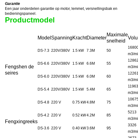
Garantie
Een jaar onderdelen garantie op motor, lemmet, versnellingsbak en
bedieningspaneel.
Productmodel
Maximale
Model
Spanning
Kracht
Diameter
Vol
snelheid
1680
DS-7.3
220V/380V
1.5 kW
7.3M
50
m3/m
1286
DS-6.6
220V/380V
1.5 kW
6.6M
55
Fengshen
de
m3/m
seires
1226
DS-6.0
220V/380V
1.5 kW
6.0M
60
m3/m
1196
DS-5.4
220V/380V
1.5 kW
5.4M
65
m3/m
1067
DS-4.8
220 V
0.75 kW
4.8M
75
m3/m
5213
DS-4.2
220 V
0.52 kW
4.2M
85
m3/m
Fengxing
reeks
3326
DS-3.6
220 V
0.40 kW
3.6M
95
m3/m