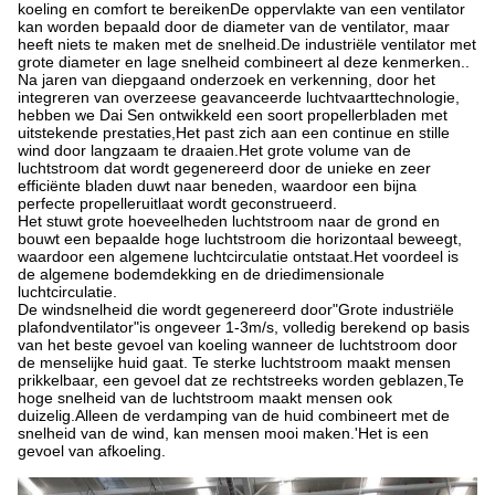
koeling en comfort te bereikenDe oppervlakte van een ventilator
kan worden bepaald door de diameter van de ventilator, maar
heeft niets te maken met de snelheid.De industriële ventilator met
grote diameter en lage snelheid combineert al deze kenmerken..
Na jaren van diepgaand onderzoek en verkenning, door het
integreren van overzeese geavanceerde luchtvaarttechnologie,
hebben we Dai Sen ontwikkeld een soort propellerbladen met
uitstekende prestaties,Het past zich aan een continue en stille
wind door langzaam te draaien.Het grote volume van de
luchtstroom dat wordt gegenereerd door de unieke en zeer
efficiënte bladen duwt naar beneden, waardoor een bijna
perfecte propelleruitlaat wordt geconstrueerd.
Het stuwt grote hoeveelheden luchtstroom naar de grond en
bouwt een bepaalde hoge luchtstroom die horizontaal beweegt,
waardoor een algemene luchtcirculatie ontstaat.Het voordeel is
de algemene bodemdekking en de driedimensionale
luchtcirculatie.
De windsnelheid die wordt gegenereerd door
"
Grote industriële
plafondventilator
"
is ongeveer 1-3m/s, volledig berekend op basis
van het beste gevoel van koeling wanneer de luchtstroom door
de menselijke huid gaat. Te sterke luchtstroom maakt mensen
prikkelbaar, een gevoel dat ze rechtstreeks worden geblazen,Te
hoge snelheid van de luchtstroom maakt mensen ook
duizelig.Alleen de verdamping van de huid combineert met de
snelheid van de wind, kan mensen mooi maken.
'
Het is een
gevoel van afkoeling.