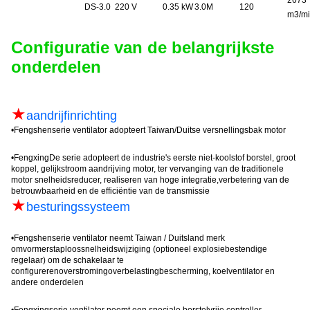
2673
DS-3.0
220 V
0.35 kW
3.0M
120
m3/m
Configuratie van de belangrijkste
onderdelen
★
aandrijfinrichting
•
Fengshen
serie ventilator adopteert Taiwan/Duitse versnellingsbak motor
•
Fengxing
De serie adopteert de industrie's eerste niet-koolstof borstel, groot
koppel, gelijkstroom aandrijving motor, ter vervanging van de traditionele
motor snelheidsreducer, realiseren van hoge integratie,verbetering van de
betrouwbaarheid en de efficiëntie van de transmissie
★
besturingssysteem
•
Fengshen
serie ventilator neemt Taiwan / Duitsland merk
omvormer
staploos
snelheidswijziging (optioneel explosiebestendige
regelaar) om de schakelaar te
configureren
overstroming
overbelastingbescherming, koelventilator en
andere onderdelen