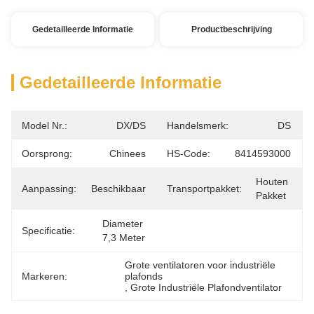
Gedetailleerde Informatie
Productbeschrijving
Gedetailleerde Informatie
Model Nr.:
DX/DS
Handelsmerk:
DS
Oorsprong:
Chinees
HS-Code:
8414593000
Houten 
Aanpassing:
Beschikbaar
Transportpakket:
Pakket
Diameter 
Specificatie:
7,3 Meter
Grote ventilatoren voor industriële 
Markeren:
plafonds
, 
Grote Industriële Plafondventilator