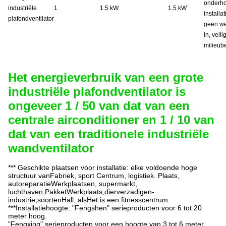
onderho
industriële
1
1.5 kW
1.5 kW
installa
plafondventilator
geen we
in, veil
milieub
Het energieverbruik van een grote
industriële plafondventilator is
ongeveer 1 / 50 van dat van een
centrale airconditioner en 1 / 10 van
dat van een traditionele industriële
wandventilator
*** Geschikte plaatsen voor installatie: elke voldoende hoge
structuur van
Fabriek, sport
Centrum, logistiek.
Plaats,
auto
reparatie
Werkplaatsen, supermarkt
,
luchthaven
,
Pakket
Werkplaats,dier
verzadigen
-
industrie,
soorten
Hall, als
Het is een fitnesscentrum.
***Installatiehoogte: "
Fengshen
" serieproducten voor 6 tot 20
meter hoog.
"
Fengxing
" serieproducten voor een hoogte van 3 tot 6 meter.