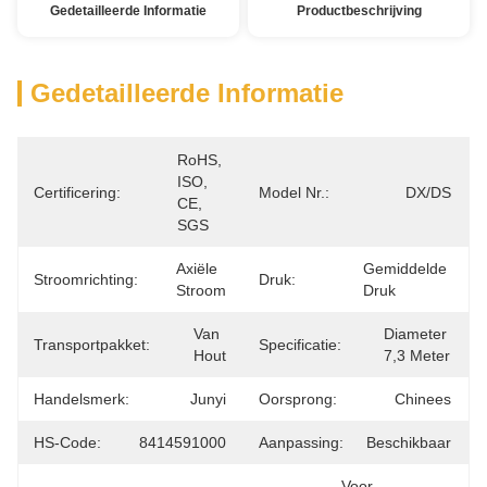
Gedetailleerde Informatie
Productbeschrijving
Gedetailleerde Informatie
RoHS, 
ISO, 
Certificering:
Model Nr.:
DX/DS
CE, 
SGS
Axiële 
Gemiddelde 
Stroomrichting:
Druk:
Stroom
Druk
Van 
Diameter 
Transportpakket:
Specificatie:
Hout
7,3 Meter
Handelsmerk:
Junyi
Oorsprong:
Chinees
HS-Code:
8414591000
Aanpassing:
Beschikbaar
Voor 