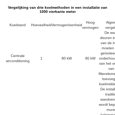
Vergelijking van drie koelmethoden in een installatie van
1000 vierkante meter
Hoog
Alge
Koelstand
Hoeveelheid
Vermogen/eenheid
vermogen
vergel
De wa
deuren 
van de in
moeten
geïsolee
Centrale
1
80 kW
80 kW
onderhou
airconditioning
van het 
van
filterelem
toevoe
koelmidde
De instal
tradit
wandvent
wordt bep
mure
kolomme