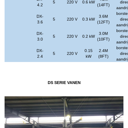
5
220 V
0.6 kW
dire
4.2
(14FT)
aandri
borste
DX-
3.6M
5
220 V
0.3 kW
dire
3.6
(12FT)
aandri
borste
DX-
3.0M
5
220 V
0.2 kW
dire
3.0
(10FT)
aandri
borste
DX-
0.15
2.4M
5
220 V
dire
2.4
kW
(8FT)
aandri
DS SERIE VANEN