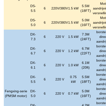
Mot
DS-
5.5M
6
220V/380V
1.5 kW
aandrijv
5.5
(18FT)
versnell
Mot
DS-
5.0M
6
220V/380V
1.5 kW
aandrijv
5.0
(16FT)
versnell
borste
DX-
7.3M
6
220 V
1.5 kW
dire
7.3
(24FT)
aandri
borste
DX-
6.7M
6
220 V
1.2 kW
dire
6.7
(22FT)
aandri
borste
DX-
6.1M
6
220 V
1.0 kW
dire
6.1
(20ft)
aandri
borste
DX-
0.75
5.5M
6
220 V
dire
5.5
kW
(18FT)
aandri
borste
Fengxing-serie
DX-
5.0M
6
220 V
0.7 kW
dire
(PMSM motor)
5.0
(16FT)
aandri
borste
DX-
4.2M