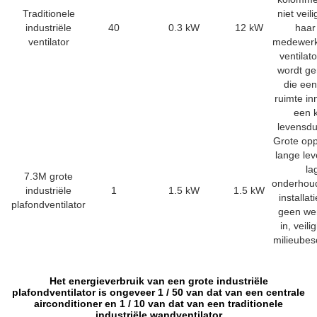
Traditionele
niet veili
industriële
40
0.3 kW
12 kW
haar
ventilator
medewerk
ventilat
wordt g
die een
ruimte i
een 
levensdu
Grote opp
lange le
la
7.3M grote
onderhou
industriële
1
1.5 kW
1.5 kW
installa
plafondventilator
geen we
in, veili
milieube
Het energieverbruik van een grote industriële
plafondventilator is ongeveer 1 / 50 van dat van een centrale
airconditioner en 1 / 10 van dat van een traditionele
industriële wandventilator