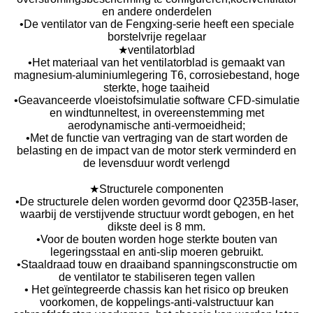
en andere onderdelen
•De ventilator van de Fengxing-serie heeft een speciale
borstelvrije regelaar
★ventilatorblad
•Het materiaal van het ventilatorblad is gemaakt van
magnesium-aluminiumlegering T6, corrosiebestand, hoge
sterkte, hoge taaiheid
•Geavanceerde vloeistofsimulatie software CFD-simulatie
en windtunneltest, in overeenstemming met
aerodynamische anti-vermoeidheid;
•Met de functie van vertraging van de start worden de
belasting en de impact van de motor sterk verminderd en
de levensduur wordt verlengd
★Structurele componenten
•De structurele delen worden gevormd door Q235B-laser,
waarbij de verstijvende structuur wordt gebogen, en het
dikste deel is 8 mm.
•Voor de bouten worden hoge sterkte bouten van
legeringsstaal en anti-slip moeren gebruikt.
•Staaldraad touw en draaiband spanningsconstructie om
de ventilator te stabiliseren tegen vallen
• Het geïntegreerde chassis kan het risico op breuken
voorkomen, de koppelings-anti-valstructuur kan