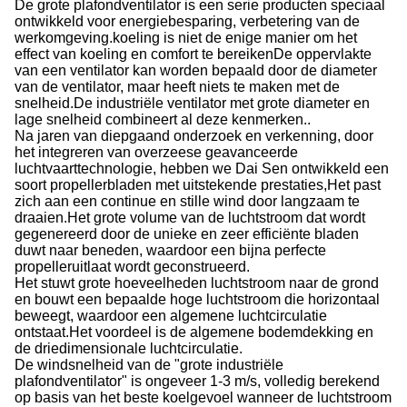
De grote plafondventilator is een serie producten speciaal
ontwikkeld voor energiebesparing, verbetering van de
werkomgeving.koeling is niet de enige manier om het
effect van koeling en comfort te bereikenDe oppervlakte
van een ventilator kan worden bepaald door de diameter
van de ventilator, maar heeft niets te maken met de
snelheid.De industriële ventilator met grote diameter en
lage snelheid combineert al deze kenmerken..
Na jaren van diepgaand onderzoek en verkenning, door
het integreren van overzeese geavanceerde
luchtvaarttechnologie, hebben we Dai Sen ontwikkeld een
soort propellerbladen met uitstekende prestaties,Het past
zich aan een continue en stille wind door langzaam te
draaien.Het grote volume van de luchtstroom dat wordt
gegenereerd door de unieke en zeer efficiënte bladen
duwt naar beneden, waardoor een bijna perfecte
propelleruitlaat wordt geconstrueerd.
Het stuwt grote hoeveelheden luchtstroom naar de grond
en bouwt een bepaalde hoge luchtstroom die horizontaal
beweegt, waardoor een algemene luchtcirculatie
ontstaat.Het voordeel is de algemene bodemdekking en
de driedimensionale luchtcirculatie.
De windsnelheid van de "grote industriële
plafondventilator" is ongeveer 1-3 m/s, volledig berekend
op basis van het beste koelgevoel wanneer de luchtstroom