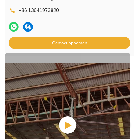
+86 13641973820
Contact opnemen