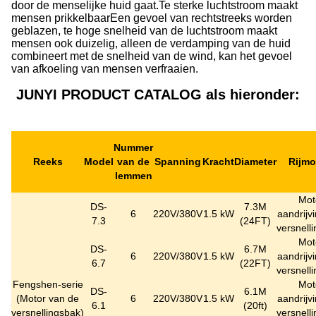
door de menselijke huid gaat.Te sterke luchtstroom maakt
mensen prikkelbaarEen gevoel van rechtstreeks worden
geblazen, te hoge snelheid van de luchtstroom maakt
mensen ook duizelig, alleen de verdamping van de huid
combineert met de snelheid van de wind, kan het gevoel
van afkoeling van mensen verfraaien.
JUNYI PRODUCT CATALOG als hieronder:
Nummer
Reeks
Model
van de
Spanning
Kracht
Diameter
Rijm
lemmen
Mot
DS-
7.3M
6
220V/380V
1.5 kW
aandrijv
7.3
(24FT)
versnell
Mot
DS-
6.7M
6
220V/380V
1.5 kW
aandrijv
6.7
(22FT)
versnell
Fengshen-serie
Mot
DS-
6.1M
(
Motor van de
6
220V/380V
1.5 kW
aandrijv
6.1
(20ft)
versnellingsbak
)
versnell