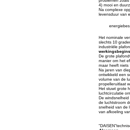
problemen zoals
4) mooi en duur
Na complexe oppe
levensduur van e
energiebes
Het nominale ver
slechts 10 grade
industriële plaf
werkingsbegins
De grote plafond
manier om het ef
maar heeft niets
Na jaren van die
ontwikkeld een s
volume van de lu
propelleruitlaat 
Het stuwt grote
luchtcirculatie 
De windsnelheid 
de luchtstroom d
snelheid van de 
van afkoeling va
"DAISEN"technisc