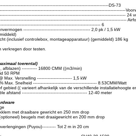
-------------------------------------------------------------------DS-73
-------------------------------------------------------------------------------Voo
--------------------------------------------------------------------------------- 24
----------------------------------------------------------------------------------- Air
-------------------------------------------------------------- 6
rmogen -------------------------------------------- 2,0 pk / 1,5 kW
middeld)
ht (inclusief controlebox, montageapparatuur) (gemiddeld) 186 kg
n verkregen door testen.
aximaal toerental)
d, afblazen) ---------- 16800 CMM ((m3/min)
eid 50 RPM
 Max. Versnelling ----------------------- 1,5 kW
 Max. Snelheid ------------------------------------------ 8.53CMM/Watt
f gebied (( varieert afhankelijk van de verschillende installatiehoogte
e afstand ------------------------------------------- 12-40 meter
ardware
ge
kkklem met draaibare gewricht en 250 mm drop
optioneel) beugels met draaigewricht en 200 mm drop
verlengingen (Puyou)--------- Tot 2 m in 20 cm