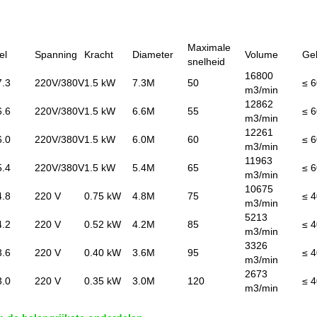
Maximale
el
Spanning
Kracht
Diameter
Volume
Ge
snelheid
16800
7.3
220V/380V
1.5 kW
7.3M
50
≤ 6
m3/min
12862
6.6
220V/380V
1.5 kW
6.6M
55
≤ 6
m3/min
12261
6.0
220V/380V
1.5 kW
6.0M
60
≤ 6
m3/min
11963
5.4
220V/380V
1.5 kW
5.4M
65
≤ 6
m3/min
10675
4.8
220 V
0.75 kW
4.8M
75
≤ 4
m3/min
5213
4.2
220 V
0.52 kW
4.2M
85
≤ 4
m3/min
3326
3.6
220 V
0.40 kW
3.6M
95
≤ 4
m3/min
2673
3.0
220 V
0.35 kW
3.0M
120
≤ 4
m3/min