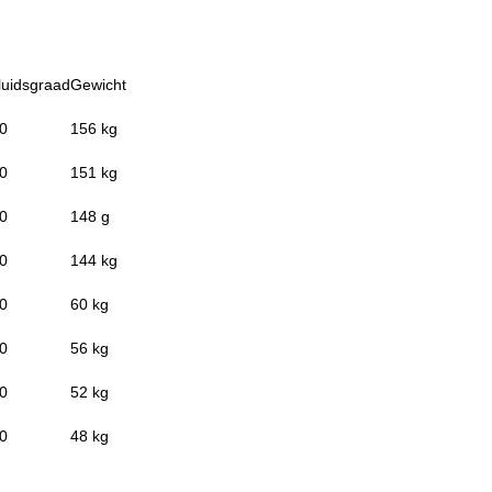
luidsgraad
Gewicht
0
156 kg
0
151 kg
0
148 g
0
144 kg
0
60 kg
0
56 kg
0
52 kg
0
48 kg