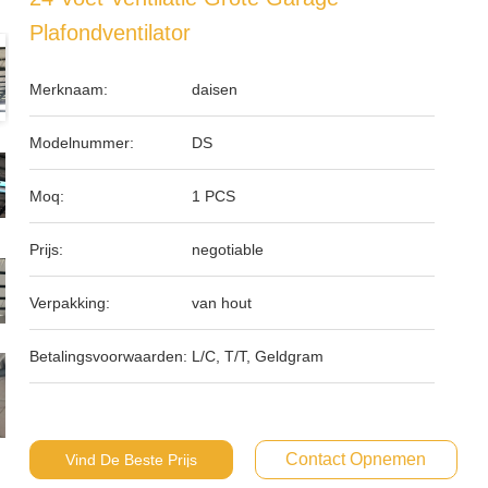
Plafondventilator
Merknaam:
daisen
Modelnummer:
DS
Moq:
1 PCS
Prijs:
negotiable
Verpakking:
van hout
Betalingsvoorwaarden:
L/C, T/T, Geldgram
Contact Opnemen
Vind De Beste Prijs