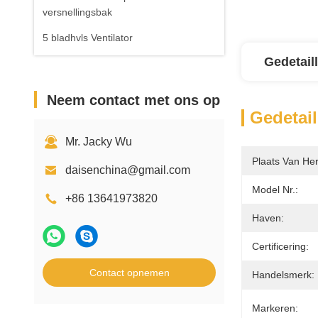
versnellingsbak
5 bladhvls Ventilator
Gedetail
Neem contact met ons op
Gedetail
Mr. Jacky Wu
Plaats Van He
daisenchina@gmail.com
Model Nr.:
+86 13641973820
Haven:
Certificering:
Contact opnemen
Handelsmerk:
Markeren: