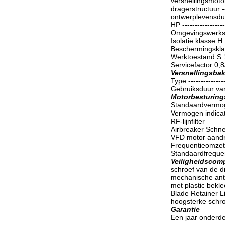
versnellingsmotor 
dragerstructuur --
ontwerplevensduur -
HP -----------------
Omgevingswerkste
Isolatie klasse H
Beschermingskla
Werktoestand S 
Servicefactor 0,8
Versnellingsba
Type --------------
Gebruiksduur van
Motorbesturing
Standaardvermoge
Vermogen indicati
RF-lijnfilter
Airbreaker Sch
VFD motor aandrij
Frequentieomzet
Standaardfreque
Veiligheidsco
schroef van de d
mechanische anti
met plastic bekle
Blade Retainer Li
hoogsterke schro
Garantie
Een jaar onderde