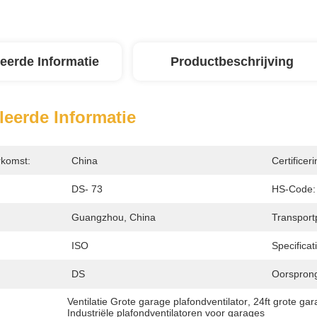
leerde Informatie
Productbeschrijving
leerde Informatie
rkomst:
China
Certificeri
DS- 73
HS-Code:
Guangzhou, China
Transport
ISO
Specificat
DS
Oorspron
Ventilatie Grote garage plafondventilator
, 
24ft grote gar
Industriële plafondventilatoren voor garages