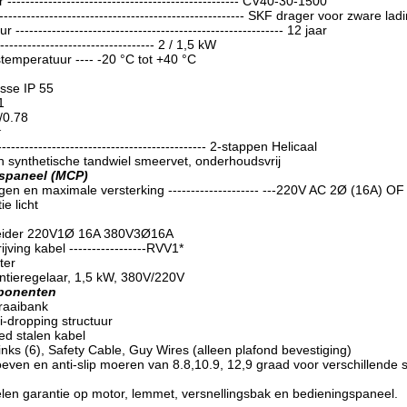
--------------------------------------------------- CV40-30-1500
----------------------------------------------------- SKF drager voor zware lad
---------------------------------------------------------- 12 jaar
---------------------------------- 2 / 1,5 kW
mperatuur ---- -20 °C tot +40 °C
sse IP 55
1
/0.78
k
---------------------------------------------- 2-stappen Helicaal
 synthetische tandwiel smeervet, onderhoudsvrij
spaneel (MCP)
n en maximale versterking -------------------- ---220V AC 2Ø (16A) O
e licht
neider 220V1Ø 16A 380V3Ø16A
ving kabel -----------------RVV1*
ter
ntieregelaar, 1,5 kW, 380V/220V
mponenten
raaibank
-dropping structuur
ed stalen kabel
nks (6), Safety Cable, Guy Wires (alleen plafond bevestiging)
even en anti-slip moeren van 8.8,10.9, 12,9 graad voor verschillende s
len garantie op motor, lemmet, versnellingsbak en bedieningspaneel.