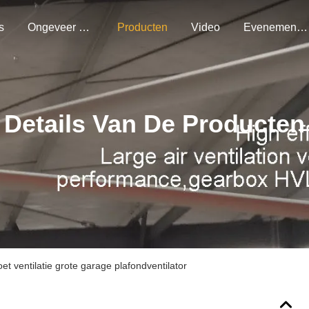
s
Ongeveer Ons
Producten
Video
Evenementen
Details Van De Producten
et ventilatie grote garage plafondventilator