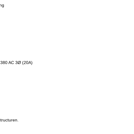
ing
F 380 AC 3Ø (20A)
tructuren.