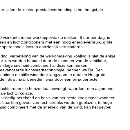
ermijden,de kosten-prestatieverhouding is het hoogst,de
0 vierkante meter werkoppervlakte dekken, 8 uur per dag, is
oren en luchtconditioners met een hoog energieverbruik, grote
 operationele kosten aanzienlijk verminderen.
aring, verbetering van de werkomgeving.koeling is niet de enige
tor kan worden bepaald door de diameter van de ventilator,
 en lage snelheid combineert al deze kenmerken..
geavanceerde luchtvaarttechnologie, hebben we Dai Sen
ontinue en stille wind door langzaam te draaien.Het grote
aden duwt naar beneden, waardoor een bijna perfecte
luchtstroom die horizontaal beweegt, waardoor een algemene
e luchtcirculatie.
s, volledig berekend op basis van het beste koelgevoel wanneer
kelbaarEen gevoel van rechtstreeks worden geblazen, te hoge
uid combineert met de snelheid van de wind, kan het gevoel