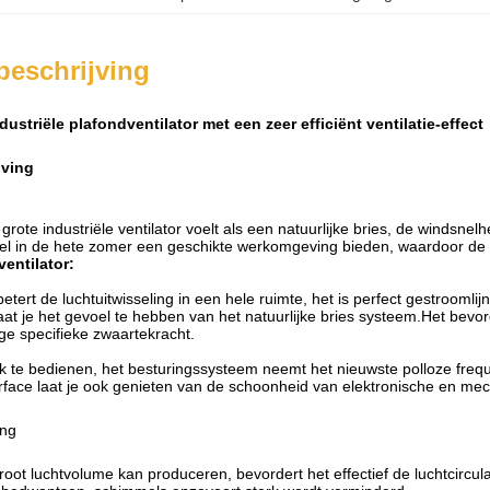
beschrijving
dustriële plafondventilator met een zeer efficiënt ventilatie-effect
jving
rote industriële ventilator voelt als een natuurlijke bries, de windsne
el in de hete zomer een geschikte werkomgeving bieden, waardoor de pr
ventilator:
betert de luchtuitwisseling in een hele ruimte, het is perfect gestroom
at je het gevoel te hebben van het natuurlijke bries systeem.Het bevord
ge specifieke zwaartekracht.
jk te bedienen, het besturingssysteem neemt het nieuwste polloze fr
erface laat je ook genieten van de schoonheid van elektronische en me
ing
oot luchtvolume kan produceren, bevordert het effectief de luchtcircula