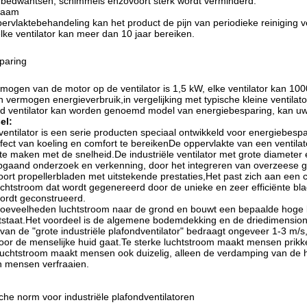
 bedwantsen, schimmels enzovoort sterk wordt verminderd.
zaam
rvlaktebehandeling kan het product de pijn van periodieke reiniging v
lke ventilator kan meer dan 10 jaar bereiken.
paring
mogen van de motor op de ventilator is 1,5 kW, elke ventilator kan 100
n vermogen energieverbruik,in vergelijking met typische kleine ventilat
ond ventilator kan worden genoemd model van energiebesparing, kan uw
el:
ventilator is een serie producten speciaal ontwikkeld voor energiebesp
fect van koeling en comfort te bereikenDe oppervlakte van een ventila
 te maken met de snelheid.De industriële ventilator met grote diameter
pgaand onderzoek en verkenning, door het integreren van overzeese 
oort propellerbladen met uitstekende prestaties,Het past zich aan een c
chtstroom dat wordt gegenereerd door de unieke en zeer efficiënte bl
wordt geconstrueerd.
 hoeveelheden luchtstroom naar de grond en bouwt een bepaalde hoge 
ontstaat.Het voordeel is de algemene bodemdekking en de driedimensional
van de "grote industriële plafondventilator" bedraagt ongeveer 1-3 m/
oor de menselijke huid gaat.Te sterke luchtstroom maakt mensen prik
luchtstroom maakt mensen ook duizelig, alleen de verdamping van de h
n mensen verfraaien.
he norm voor industriële plafondventilatoren