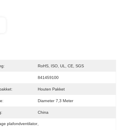
ng:
RoHS, ISO, UL, CE, SGS
841459100
pakket:
Houten Pakket
ie:
Diameter 7,3 Meter
g:
China
age plafondventilator
, 