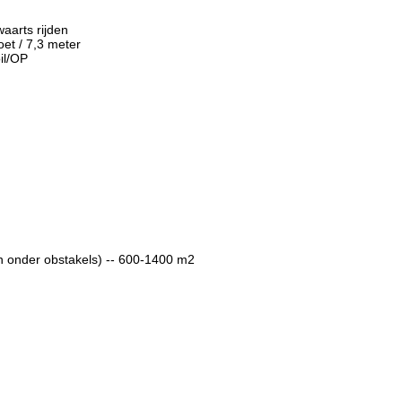
rwaarts rijden
 voet / 7,3 meter
foil/OP
 en onder obstakels) -- 600-1400 m2