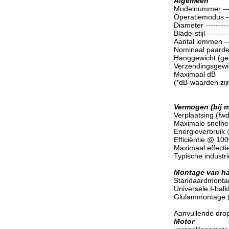
Algemeen
Modelnummer -------
Operatiemodus -----
Diameter -----------
Blade-stijl ---------
Aantal lemmen ------
Nominaal paardenve
Hanggewicht (ge
Verzendingsgewic
Maximaal dB
(*dB-waarden zij
Vermogen (bij m
Verplaatsing (fw
Maximale snelh
Energieverbruik @
Efficiëntie @ 100%
Maximaal effectie
Typische industriël
Montage van h
Standaardmonta
Universele I-bal
Glulammontage (
Aanvullende drop
Motor