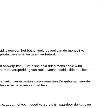
lheid is gewoon het beste koele gevoel van de menselijke
oductie-efficiëntie wordt verbeterd.
lijnd ontwerp kan 2-3m/s snelheid driedimensionale wind
ert de verspreiding van rook., vocht, kooldioxide en slechte
equentiekonverterbesturingssysteem aan.De gehumaniseerde
chanische bereiken van het leven.
tie, zodat het vocht goed verspreid is, waardoor de kans op