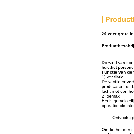
Product
24 voet grote in
Productbeschri
De wind van een g
huid.het persone
Functie van de 
1) ventilatie
De ventilator ver
produceren, en la
lucht met een ho
2) gemak
Het is gemakkeli
operationele int
Ontvochtig
Omdat het een gr