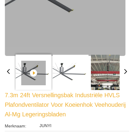
7.3m 24ft Versnellingsbak Industriële HVLS
Plafondventilator Voor Koeienhok Veehouderij
Al-Mg Legeringsbladen
JUNYI
Merknaam: