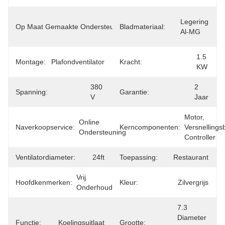
OEM, 
Legering 
Op Maat Gemaakte Ondersteuning:
Bladmateriaal:
ODM, 
Al-MG
OBM
1.5 
Montage:
Plafondventilator
Kracht:
KW
380 
2 
Spanning:
Garantie:
V
Jaar
Motor, 
Online 
Naverkoopservice:
Kerncomponenten:
Versnellingsb
Ondersteuning
Controller
Ventilatordiameter:
24ft
Toepassing:
Restaurant
Vrij 
Hoofdkenmerken:
Kleur:
Zilvergrijs
Onderhoud
7.3 
Diameter 
Functie:
Koelingsuitlaat
Grootte: