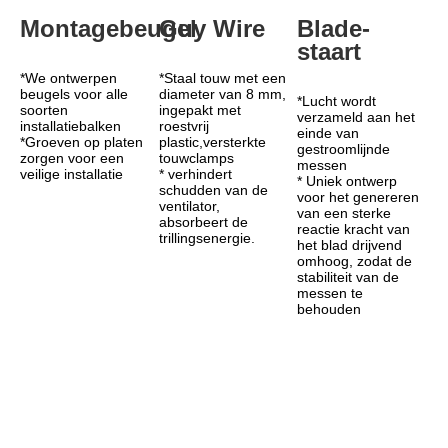
Montagebeugel
Guy Wire
Blade-
staart
*We ontwerpen 
*Staal touw met een 
beugels voor alle 
diameter van 8 mm, 
*Lucht wordt 
soorten 
ingepakt met 
verzameld aan het 
installatiebalken
roestvrij 
einde van 
*Groeven op platen 
plastic,versterkte 
gestroomlijnde 
zorgen voor een 
touwclamps
messen
veilige installatie
* verhindert 
* Uniek ontwerp 
schudden van de 
voor het genereren 
ventilator, 
van een sterke 
absorbeert de 
reactie kracht van 
trillingsenergie.
het blad drijvend 
omhoog, zodat de 
stabiliteit van de 
messen te 
behouden