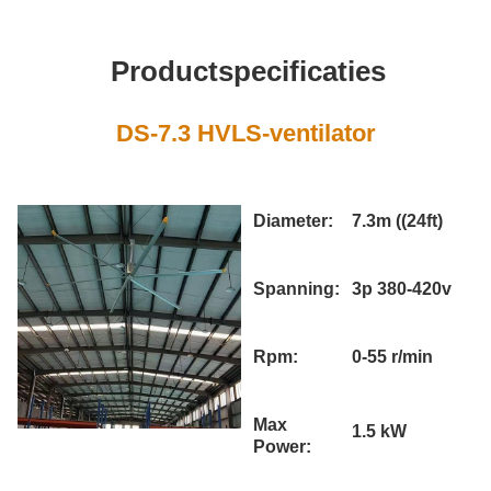
Productspecificaties
DS-7.3 HVLS-ventilator
Diameter:
7.3m ((24ft)
Spanning:
3p 380-420v
Rpm:
0-55 r/min
Max
1.5 kW
Power: