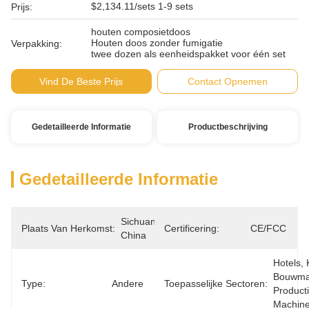
$2,134.11/sets 1-9 sets
Prijs:
houten composietdoos
Houten doos zonder fumigatie
Verpakking:
twee dozen als eenheidspakket voor één set
Vind De Beste Prijs
Contact Opnemen
Gedetailleerde Informatie
Productbeschrijving
Gedetailleerde Informatie
Sichuan, 
Plaats Van Herkomst:
Certificering:
CE/FCC
China
Hotels, 
Bouwmat
Type:
Andere
Toepasselijke Sectoren:
Productie
Machine