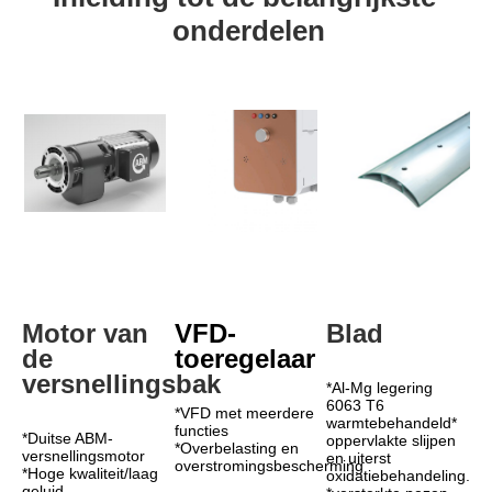
onderdelen
Motor van 
VFD-
Blad
de 
toeregelaar
versnellingsbak
*Al-Mg legering 
6063 T6 
*VFD met meerdere 
warmtebehandeld* 
functies
*Duitse ABM-
oppervlakte slijpen 
*Overbelasting en 
versnellingsmotor
en uiterst 
overstromingsbescherming
*Hoge kwaliteit/laag 
oxidatiebehandeling.
geluid