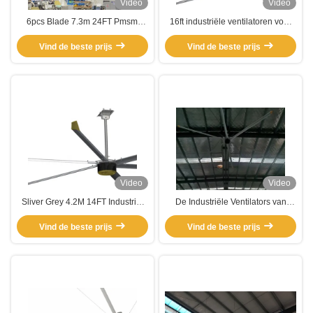
Video
Video
6pcs Blade 7.3m 24FT Pmsm
16ft industriële ventilatoren voor
Energiebesparende industriële
optimale luchtcirculatie in school-
ventilator voor luchtkoeling en
Vind de beste prijs
en gymnasiumruimten 0,3 kW
Vind de beste prijs
ventilatie
Video
Video
Sliver Grey 4.2M 14FT Industrial
De Industriële Ventilators van
Fan Air Blower voor koeling met
HVLS voor Betere Luchtstroom
een hoog volume en een lage
Vind de beste prijs
Vind de beste prijs
snelheid