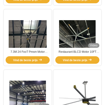
Video
7.3M 24 FooT Pmsm Motor
Restaurant BLCD Motor 10FT
Industriële ventilatie Grote HVLS-
Grote plafondventilator
Vind de beste prijs
ventilatoren
Luchtkoelventilator met 5 lemmen
Vind de beste prijs
CE-certificering inbegrepen