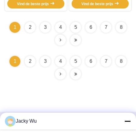
Vind de beste prijs
Vind de beste prijs
HVLS-ventilatoren
1
2
3
4
5
6
7
8
1
2
3
4
5
6
7
8
Jacky Wu
Snel contact