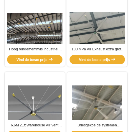
Hoog rendementhvls Industriële
180 MPa Air Exhaust extra grote
Ventilators voor Kerk en Pakhuis
VHL industriële ventilatoren
Vind de beste prijs
Vind de beste prijs
6.6M 21ft Warehouse Air Vent
Briesgekoelde systemen
Grote HVLS Fan Met Pmsm Motor
Industrieel formaat Buitengrote