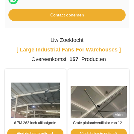
Contact opnemen
Uw Zoektocht
[ Large Industrial Fans For Warehouses ]
Overeenkomst
157
Producten
Video
6.7M 263 inch uitlaatgrote
Grote plafondventilator van 12 ft
magazijn HVLS industriële
voor de ventilatie van het
Vind de beste prijs
ventilatoren
Vind de beste prijs
magazijn