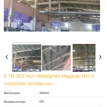
6.7M 263 Inch Uitlaatgrote Magazijn HVLS
Industriële Ventilatoren
daisen
Merknaam:
DS
Modelnummer: