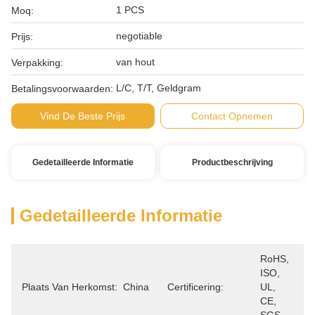
1 PCS
Moq:
negotiable
Prijs:
van hout
Verpakking:
L/C, T/T, Geldgram
Betalingsvoorwaarden:
Vind De Beste Prijs
Contact Opnemen
Gedetailleerde Informatie
Productbeschrijving
Gedetailleerde Informatie
RoHS, 
ISO, 
Plaats Van Herkomst:
China
Certificering:
UL, 
CE, 