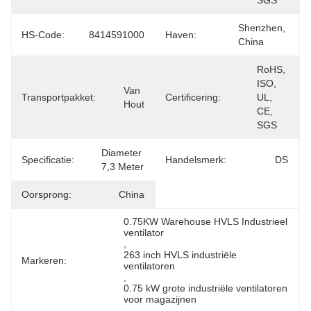
SGS
Shenzhen, 
HS-Code:
8414591000
Haven:
China
RoHS, 
ISO, 
Van 
Transportpakket:
Certificering:
UL, 
Hout
CE, 
SGS
Diameter 
Specificatie:
Handelsmerk:
DS
7,3 Meter
Oorsprong:
China
0.75KW Warehouse HVLS Industrieel 
ventilator
, 
263 inch HVLS industriële 
Markeren:
ventilatoren
, 
0.75 kW grote industriële ventilatoren 
voor magazijnen