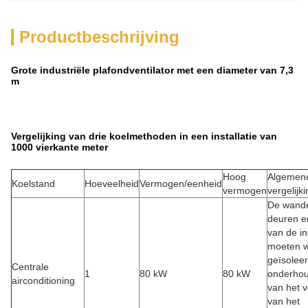
Productbeschrijving
Grote industriële plafondventilator met een diameter van 7,3
m
Vergelijking van drie koelmethoden in een installatie van
1000 vierkante meter
Hoog
Algemen
Koelstand
Hoeveelheid
Vermogen/eenheid
vermogen
vergelijk
De wand
deuren e
van de ins
moeten 
geïsolee
Centrale
1
80 kW
80 kW
onderhou
airconditioning
van het 
van het