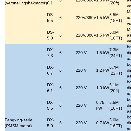
6
220V/380V
1.5 kW
aa
(versnellingsbakmotor)
6.1
(20ft)
ve
M
DS-
5.5M
6
220V/380V
1.5 kW
aa
5.5
(18FT)
ve
M
DS-
5.0M
6
220V/380V
1.5 kW
aa
5.0
(16FT)
ve
bo
DX-
7.3M
6
220 V
1.5 kW
di
7.3
(24FT)
aa
bo
DX-
6.7M
6
220 V
1.2 kW
di
6.7
(22FT)
aa
bo
DX-
6.1M
6
220 V
1.0 kW
di
6.1
(20ft)
aa
bo
DX-
0.75
5.5M
6
220 V
di
5.5
kW
(18FT)
aa
bo
Fengxing-serie
DX-
5.0M
6
220 V
0.7 kW
di
(PMSM motor)
5.0
(16FT)
aa