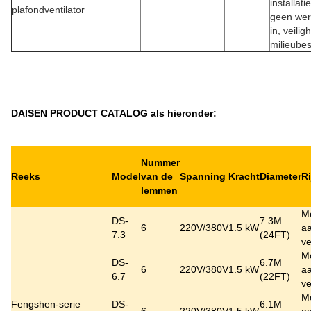
installat
plafondventilator
geen wer
in, veilig
milieube
DAISEN PRODUCT CATALOG als hieronder:
Nummer
Reeks
Model
van de
Spanning
Kracht
Diameter
R
lemmen
M
DS-
7.3M
6
220V/380V
1.5 kW
aa
7.3
(24FT)
ve
M
DS-
6.7M
6
220V/380V
1.5 kW
aa
6.7
(22FT)
ve
M
Fengshen-serie
DS-
6.1M