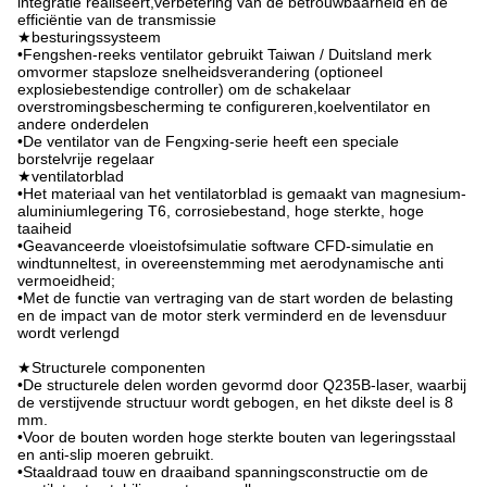
integratie realiseert,verbetering van de betrouwbaarheid en de
efficiëntie van de transmissie
★besturingssysteem
•Fengshen-reeks ventilator gebruikt Taiwan / Duitsland merk
omvormer stapsloze snelheidsverandering (optioneel
explosiebestendige controller) om de schakelaar
overstromingsbescherming te configureren,koelventilator en
andere onderdelen
•De ventilator van de Fengxing-serie heeft een speciale
borstelvrije regelaar
★ventilatorblad
•Het materiaal van het ventilatorblad is gemaakt van magnesium-
aluminiumlegering T6, corrosiebestand, hoge sterkte, hoge
taaiheid
•Geavanceerde vloeistofsimulatie software CFD-simulatie en
windtunneltest, in overeenstemming met aerodynamische anti
vermoeidheid;
•Met de functie van vertraging van de start worden de belasting
en de impact van de motor sterk verminderd en de levensduur
wordt verlengd
★Structurele componenten
•De structurele delen worden gevormd door Q235B-laser, waarbij
de verstijvende structuur wordt gebogen, en het dikste deel is 8
mm.
•Voor de bouten worden hoge sterkte bouten van legeringsstaal
en anti-slip moeren gebruikt.
•Staaldraad touw en draaiband spanningsconstructie om de