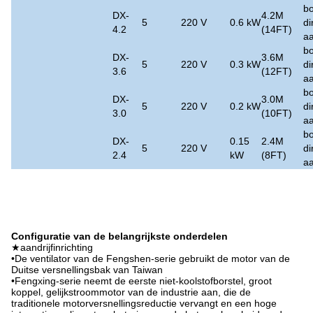
bo
DX-
4.2M
5
220 V
0.6 kW
di
4.2
(14FT)
aa
bo
DX-
3.6M
5
220 V
0.3 kW
di
3.6
(12FT)
aa
bo
DX-
3.0M
5
220 V
0.2 kW
di
3.0
(10FT)
aa
bo
DX-
0.15
2.4M
5
220 V
di
2.4
kW
(8FT)
aa
Configuratie van de belangrijkste onderdelen
★aandrijfinrichting
•De ventilator van de Fengshen-serie gebruikt de motor van de
Duitse versnellingsbak van Taiwan
•Fengxing-serie neemt de eerste niet-koolstofborstel, groot
koppel, gelijkstroommotor van de industrie aan, die de
traditionele motorversnellingsreductie vervangt en een hoge