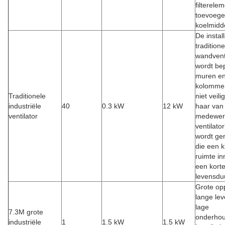
filterele
toevoege
koelmidde
De instal
traditione
wandvent
wordt be
muren e
kolommen
Traditionele
niet veili
industriële
40
0.3 kW
12 kW
haar van
ventilator
medewerk
ventilato
wordt ge
die een k
ruimte i
een kort
levensdu
Grote opp
lange le
lage
7.3M grote
onderhou
industriële
1
1.5 kW
1.5 kW