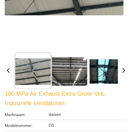
180 MPa Air Exhaust Extra Grote VHL
Industriële Ventilatoren
daisen
Merknaam:
DS
Modelnummer: