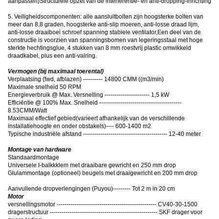
aanpassen)Structurele opzet van de interferentie- en anti-dropping-inrichting
5. Veiligheidscomponenten: alle aansluitbolten zijn hoogsterke bolten van
meer dan 8,8 graden, hoogsterke anti-slip moeren, anti-losse draad lijm,
anti-losse draaiboei schroef spanning stabiele ventilator,Een deel van de
constructie is voorzien van spanningsbomen van legeringsstaal met hoge
sterkte hechtingsglue, 4 stukken van 8 mm roestvrij plastic omwikkeld
draadkabel, plus een anti-valring.
Vermogen (bij maximaal toerental)
Verplaatsing (fwd, afblazen) ---------- 14800 CMM ((m3/min)
Maximale snelheid 50 RPM
Energieverbruik @ Max. Versnelling ----------------------- 1,5 kW
Efficiëntie @ 100% Max. Snelheid ------------------------------------------
8.53CMM/Watt
Maximaal effectief gebied
(
varieert afhankelijk van de verschillende
installatiehoogte en onder obstakels
)
---- 600-1400 m2
Typische industriële afstand ------------------------------------------- 12-40 meter
Montage van hardware
Standaardmontage
Universele I-balkkklem met draaibare gewricht en 250 mm drop
Glulammontage (optioneel) beugels met draaigewricht en 200 mm drop
Aanvullende dropverlengingen (Puyou)--------- Tot 2 m in 20 cm
Motor
versnellingsmotor --------------------------------------------------- CV40-30-1500
dragerstructuur ------------------------------------------------------- SKF drager voor