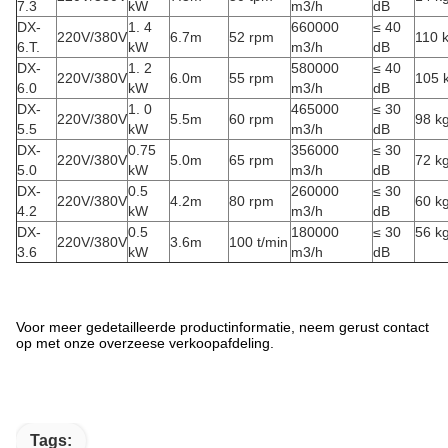
7.3
kW
m3/h
dB
DX-
1. 4
660000
≤ 40
220V/380V
6.7m
52 rpm
110 
6.T.
kW
m3/h
dB
DX-
1. 2
580000
≤ 40
220V/380V
6.0m
55 rpm
105 
6.0
kW
m3/h
dB
DX-
1. 0
465000
≤ 30
220V/380V
5.5m
60 rpm
98 k
5.5
kW
m3/h
dB
DX-
0.75
356000
≤ 30
220V/380V
5.0m
65 rpm
72 k
5.0
kW
m3/h
dB
DX-
0.5
260000
≤ 30
220V/380V
4.2m
80 rpm
60 k
4.2
kW
m3/h
dB
DX-
0.5
180000
≤ 30
56 k
220V/380V
3.6m
100 t/min
3.6
kW
m3/h
dB
Voor meer gedetailleerde productinformatie, neem gerust contact
op met onze overzeese verkoopafdeling.
Tags: