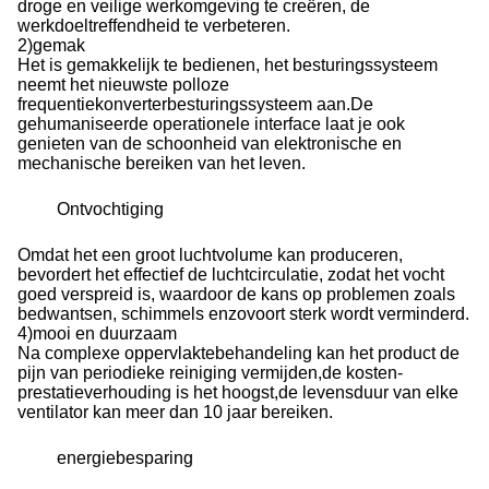
droge en veilige werkomgeving te creëren, de
werkdoeltreffendheid te verbeteren.
2
)
gemak
Het is gemakkelijk te bedienen, het besturingssysteem
neemt het nieuwste polloze
frequentiekonverterbesturingssysteem aan.De
gehumaniseerde operationele interface laat je ook
genieten van de schoonheid van elektronische en
mechanische bereiken van het leven.
Ontvochtiging
Omdat het een groot luchtvolume kan produceren,
bevordert het effectief de luchtcirculatie, zodat het vocht
goed verspreid is, waardoor de kans op problemen zoals
bedwantsen, schimmels enzovoort sterk wordt verminderd.
4
)
mooi en duurzaam
Na complexe oppervlaktebehandeling kan het product de
pijn van periodieke reiniging vermijden,de kosten-
prestatieverhouding is het hoogst,de levensduur van elke
ventilator kan meer dan 10 jaar bereiken.
energiebesparing