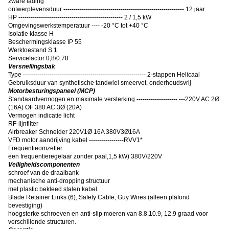
zware lading
ontwerplevensduur ----------------------------------------------------------- 12 jaar
HP --------------------------------------------------- 2 / 1,5 kW
Omgevingswerkstemperatuur ---- -20 °C tot +40 °C
Isolatie klasse H
Beschermingsklasse IP 55
Werktoestand S 1
Servicefactor 0,8/0.78
Versnellingsbak
Type ------------------------------------------------------------ 2-stappen Helicaal
Gebruiksduur van synthetische tandwiel smeervet, onderhoudsvrij
Motorbesturingspaneel (MCP)
Standaardvermogen en maximale versterking -------------------- ---220V AC 2Ø
(16A) OF 380 AC 3Ø (20A)
Vermogen indicatie licht
RF-lijnfilter
Airbreaker Schneider 220V1Ø 16A 380V3Ø16A
VFD motor aandrijving kabel -----------------RVV1*
Frequentieomzetter
een frequentieregelaar zonder paal
,
1,5 kW) 380V/220V
Veiligheidscomponenten
schroef van de draaibank
mechanische anti-dropping structuur
met plastic bekleed stalen kabel
Blade Retainer Links (6), Safety Cable, Guy Wires (alleen plafond
bevestiging)
hoogsterke schroeven en anti-slip moeren van 8.8,10.9, 12,9 graad voor
verschillende structuren.