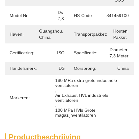
SGS
Ds-
Model Nr.:
HS-Code:
841459100
7,3
Guangzhou, 
Houten 
Haven:
Transportpakket:
China
Pakket
Diameter 
Certificering:
ISO
Specificatie:
7,3 Meter
Handelsmerk:
DS
Oorsprong:
China
180 MPa extra grote industriële 
ventilatoren
, 
Air Exhaust HVL industriële 
Markeren:
ventilatoren
, 
180 MPa HVls Grote 
magazijnventilatoren
Productbeschrijving