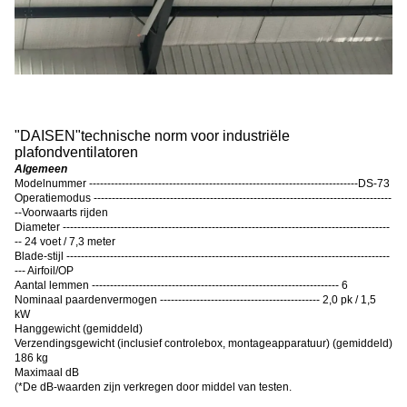
"
DAISEN
"
technische norm voor industriële
plafondventilatoren
Algemeen
Modelnummer --------------------------------------------------------------------------DS-73
Operatiemodus ----------------------------------------------------------------------------------
--Voorwaarts rijden
Diameter ------------------------------------------------------------------------------------------
-- 24 voet / 7,3 meter
Blade-stijl -----------------------------------------------------------------------------------------
--- Airfoil/OP
Aantal lemmen -------------------------------------------------------------------- 6
Nominaal paardenvermogen -------------------------------------------- 2,0 pk / 1,5
kW
Hanggewicht (gemiddeld)
Verzendingsgewicht (inclusief controlebox, montageapparatuur) (gemiddeld)
186 kg
Maximaal dB
(
*De dB-waarden zijn verkregen door middel van testen.