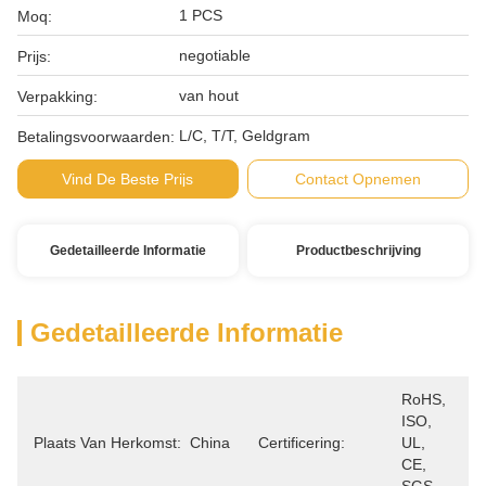
1 PCS
Moq:
negotiable
Prijs:
van hout
Verpakking:
L/C, T/T, Geldgram
Betalingsvoorwaarden:
Vind De Beste Prijs
Contact Opnemen
Gedetailleerde Informatie
Productbeschrijving
Gedetailleerde Informatie
RoHS, 
ISO, 
Plaats Van Herkomst:
China
Certificering:
UL, 
CE, 