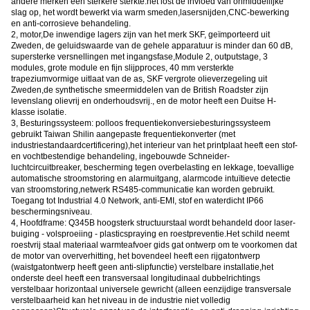
andere merken een sterkere sterkte.het lost de invloed van onmiddellijke
slag op, het wordt bewerkt via warm smeden,lasersnijden,CNC-bewerking
en anti-corrosieve behandeling.
2, motor
,
De inwendige lagers zijn van het merk SKF, geïmporteerd uit
Zweden, de geluidswaarde van de gehele apparatuur is minder dan 60 dB,
supersterke versnellingen met ingangsfase,Module 2, outputstage, 3
modules, grote module en fijn slijpproces, 40 mm versterkte
trapeziumvormige uitlaat van de as, SKF vergrote olieverzegeling uit
Zweden,de synthetische smeermiddelen van de British Roadster zijn
levenslang olievrij en onderhoudsvrij., en de motor heeft een Duitse H-
klasse isolatie.
3, Besturingssysteem: polloos frequentiekonversiebesturingssysteem
gebruikt Taiwan Shilin aangepaste frequentiekonverter (met
industriestandaardcertificering),het interieur van het printplaat heeft een stof-
en vochtbestendige behandeling, ingebouwde Schneider-
luchtcircuitbreaker, bescherming tegen overbelasting en lekkage, toevallige
automatische stroomstoring en alarmuitgang, alarmcode intuïtieve detectie
van stroomstoring,netwerk RS485-communicatie kan worden gebruikt.
Toegang tot Industrial 4.0 Network, anti-EMI, stof en waterdicht IP66
beschermingsniveau.
4, Hoofdframe: Q345B hoogsterk structuurstaal wordt behandeld door laser-
buiging - volsproeiing - plasticspraying en roestpreventie.Het schild neemt
roestvrij staal materiaal warmteafvoer gids gat ontwerp om te voorkomen dat
de motor van oververhitting, het bovendeel heeft een rijgatontwerp
(waistgatontwerp heeft geen anti-slipfunctie) verstelbare installatie,het
onderste deel heeft een transversaal longitudinaal dubbelrichtings
verstelbaar horizontaal universele gewricht (alleen eenzijdige transversale
verstelbaarheid kan het niveau in de industrie niet volledig