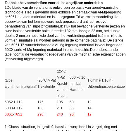
Technische voorschriften voor de belangrijkste onderdelen
1De blade van de ventilator is ontworpen op basis van aerodynamische
technologie. Het is gevormd door extrusie en gemaakt van AI-Mg-legering
nr.6061 metalen materiaal.en is doorgegaan T6 warmtebehandeling.Het
oppervlak van het lemmet wordt ook gepasseerd anti-corrosieve
behandeling van slijpstof oxidatieElk stuk bal bevat drie versterkte pezen en
twee isolatie versterkte holte, breedte 182 mm, hoogte 23 mm, het dunste
deel is 2 mm,en het dikste deel van het verbindingsgebied is 5 mm ((het is
vorm en simulatie zal worden getoond in de komende pagina's)) De sterkte
van 6061 T6 warmtebehandeld AI-Mg legering materiaal is veel hoger dan
50XX serie AI-Mg legering materiaal in onze industrie.De onderstaande
tabel toont u de vergelijkingsgegevens van de mechanische eigenschappen
(testverslag bijgevoegd).
(25°C
MPa)
500 kg 10
(type
(25°C MPa)
1.6mm ((1/16in)
Kracht
mm bal
aluminiummateriaal)
Treksterkte
Uitbreidingspercentage
van de
Hardheid
uitlaat
5052-H112
175
195
60
12
5083-H112
180
211
65
14
6061-T651
290
240
95
12
1, Chassisstructuur; integratief chassisontwerp heeft in vergelijking met