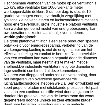
Het nominale vermogen van de motor op de ventilator is
1,5 kW, elke ventilator kan 1000 vierkante meter
werkoppervlakte dekken, 8 uur per dag, is slechts 10
graden vermogen energieverbruik,in vergelijking met
typische kleine ventilatoren en luchtconditioners met een
hoog energieverbruik, grote industriële plafond ventilator
kan worden genoemd model van energiebesparing, kan
uw operationele kosten aanzienlijk verminderen.
werkingsbeginsel
:
De grote plafondventilator is een serie producten speciaal
ontwikkeld voor energiebesparing, verbetering van de
werkomgeving.koeling is niet de enige manier om het
effect van koeling en comfort te bereikenDe oppervlakte
van een ventilator kan worden bepaald door de diameter
van de ventilator, maar heeft niets te maken met de
snelheid.De industriële ventilator met grote diameter en
lage snelheid combineert al deze kenmerken..
Na jaren van diepgaand onderzoek en verkenning, door
het integreren van overzeese geavanceerde
luchtvaarttechnologie, hebben we Dai Sen ontwikkeld een
soort propellerbladen met uitstekende prestaties,Het past
zich aan een continue en stille wind door langzaam te
draaien.Het grote volume van de luchtstroom dat wordt
gegenereerd door de unieke en zeer efficiënte bladen
duwt naar beneden, waardoor een bijna perfecte