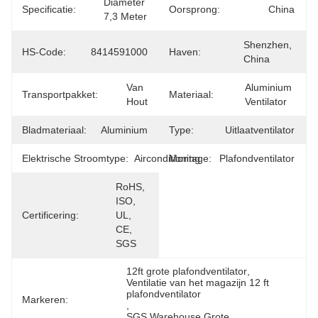
Diameter 
Specificatie:
Oorsprong:
China
7,3 Meter
Shenzhen, 
HS-Code:
8414591000
Haven:
China
Van 
Aluminium 
Transportpakket:
Materiaal:
Hout
Ventilator
Bladmateriaal:
Aluminium
Type:
Uitlaatventilator
Elektrische Stroomtype:
Airconditioning
Montage:
Plafondventilator
RoHS, 
ISO, 
Certificering:
UL, 
CE, 
SGS
12ft grote plafondventilator
, 
Ventilatie van het magazijn 12 ft 
plafondventilator
Markeren:
, 
SGS Warehouse Grote 