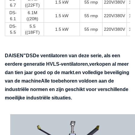
1.5 kW
55 rmp
220V/380V
13
6.7
((22FT)
DS-
6.1M
1.5 kW
55 rmp
220V/380V
12
6.1
((20ft)
DS-
5.5
1.5 kW
55 rmp
220V/380V
12
5.5
((18FT)
DAISEN
"DS
De ventilatoren van deze serie, als een
eerdere generatie HVLS-ventilatoren,verkopen al meer
dan tien jaar goed op de markt.en volledige beveiliging
van de machineAlle toebehoren voldoen aan de
industriële normen en zijn geschikt voor verschillende
moeilijke industriële situaties.