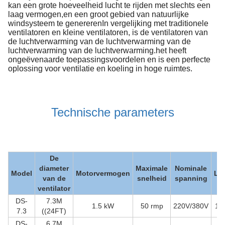
kan een grote hoeveelheid lucht te rijden met slechts een
laag vermogen,en een groot gebied van natuurlijke
windsysteem te genererenIn vergelijking met traditionele
ventilatoren en kleine ventilatoren, is de ventilatoren van
de luchtverwarming van de luchtverwarming van de
luchtverwarming van de luchtverwarming.het heeft
ongeëvenaarde toepassingsvoordelen en is een perfecte
oplossing voor ventilatie en koeling in hoge ruimtes.
Technische parameters
De
diameter
Maximale
Nominale
Model
Motorvermogen
Lu
van de
snelheid
spanning
ventilator
DS-
7.3M
1.5 kW
50 rmp
220V/380V
14
7.3
((24FT)
DS-
6.7M