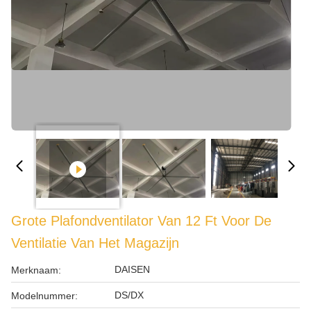
Grote Plafondventilator Van 12 Ft Voor De
Ventilatie Van Het Magazijn
DAISEN
Merknaam:
DS/DX
Modelnummer: