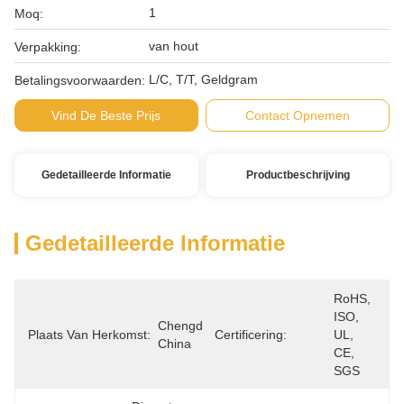
1
Moq:
van hout
Verpakking:
L/C, T/T, Geldgram
Betalingsvoorwaarden:
Vind De Beste Prijs
Contact Opnemen
Gedetailleerde Informatie
Productbeschrijving
Gedetailleerde Informatie
RoHS, 
ISO, 
Chengdu, 
Plaats Van Herkomst:
Certificering:
UL, 
China
CE, 
SGS