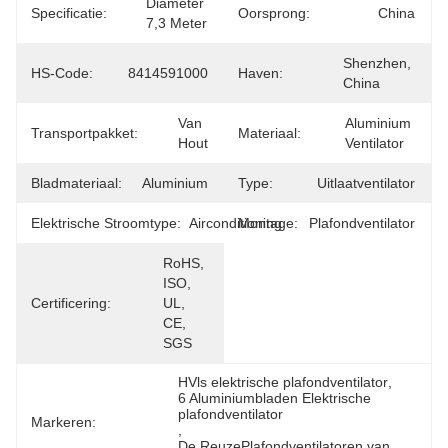
Diameter 
Specificatie:
Oorsprong:
China
7,3 Meter
Shenzhen, 
HS-Code:
8414591000
Haven:
China
Van 
Aluminium 
Transportpakket:
Materiaal:
Hout
Ventilator
Bladmateriaal:
Aluminium
Type:
Uitlaatventilator
Elektrische Stroomtype:
Airconditioning
Montage:
Plafondventilator
RoHS, 
ISO, 
Certificering:
UL, 
CE, 
SGS
HVls elektrische plafondventilator
, 
6 Aluminiumbladen Elektrische 
plafondventilator
Markeren:
, 
De ReuzePlafondventilatoren van 