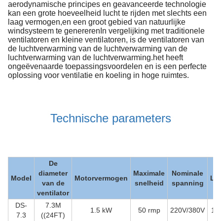
aerodynamische principes en geavanceerde technologie
kan een grote hoeveelheid lucht te rijden met slechts een
laag vermogen,en een groot gebied van natuurlijke
windsysteem te genererenIn vergelijking met traditionele
ventilatoren en kleine ventilatoren, is de ventilatoren van
de luchtverwarming van de luchtverwarming van de
luchtverwarming van de luchtverwarming.het heeft
ongeëvenaarde toepassingsvoordelen en is een perfecte
oplossing voor ventilatie en koeling in hoge ruimtes.
Technische parameters
De
diameter
Maximale
Nominale
Model
Motorvermogen
Lu
van de
snelheid
spanning
ventilator
DS-
7.3M
1.5 kW
50 rmp
220V/380V
14
7.3
((24FT)