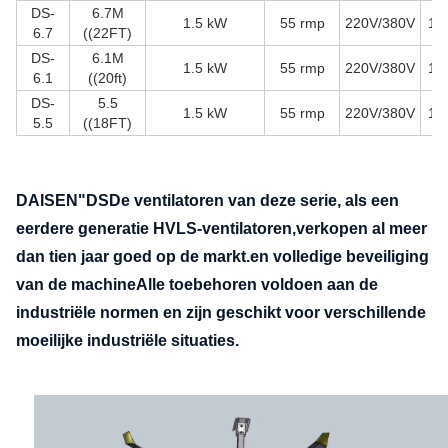
DS-
6.7M
1.5 kW
55 rmp
220V/380V
13
6.7
((22FT)
DS-
6.1M
1.5 kW
55 rmp
220V/380V
12
6.1
((20ft)
DS-
5.5
1.5 kW
55 rmp
220V/380V
12
5.5
((18FT)
DAISEN
"DS
De ventilatoren van deze serie, als een
eerdere generatie HVLS-ventilatoren,verkopen al meer
dan tien jaar goed op de markt.en volledige beveiliging
van de machineAlle toebehoren voldoen aan de
industriële normen en zijn geschikt voor verschillende
moeilijke industriële situaties.