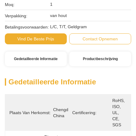
1
Moq:
van hout
Verpakking:
L/C, T/T, Geldgram
Betalingsvoorwaarden:
Vind De Beste Prijs
Contact Opnemen
Gedetailleerde Informatie
Productbeschrijving
Gedetailleerde Informatie
RoHS, 
ISO, 
Chengdu, 
Plaats Van Herkomst:
Certificering:
UL, 
China
CE, 
SGS