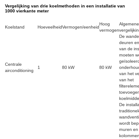
Vergelijking van drie koelmethoden in een installatie van
1000 vierkante meter
Hoog
Algemene
Koelstand
Hoeveelheid
Vermogen/eenheid
vermogen
vergelijki
De wande
deuren e
van de ins
moeten w
geïsoleer
Centrale
1
80 kW
80 kW
onderhou
airconditioning
van het v
van het
filterelem
toevoege
koelmidde
De install
traditione
wandventi
wordt bep
muren en
kolommen.