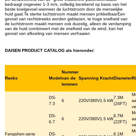
bedraagt ongeveer 1-3 m/s, volledig berekend op basis van het
beste koelgevoel wanneer de luchtstroom door de menselijke
huid gaat.Te sterke luchtstroom maakt mensen prikkelbaarEen
gevoel van rechtstreeks worden geblazen, te hoge snelheid van
de luchtstroom maakt mensen ook duizelig, alleen de verdamping
van de huid combineert met de snelheid van de wind, kan het
gevoel van afkoeling van mensen verfraaien.
DAISEN PRODUCT CATALOG als hieronder:
Nummer
Reeks
Model
van de
Spanning
Kracht
Diameter
R
lemmen
M
DS-
7.3M
6
220V/380V
1.5 kW
aa
7.3
(24FT)
ve
M
DS-
6.7M
6
220V/380V
1.5 kW
aa
6.7
(22FT)
ve
M
Fengshen-serie
DS-
6.1M