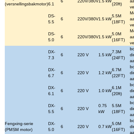
6
220V/380V
1.5 kW
aa
(versnellingsbakmotor)
6.1
(20ft)
ve
M
DS-
5.5M
6
220V/380V
1.5 kW
aa
5.5
(18FT)
ve
M
DS-
5.0M
6
220V/380V
1.5 kW
aa
5.0
(16FT)
ve
bo
DX-
7.3M
6
220 V
1.5 kW
di
7.3
(24FT)
aa
bo
DX-
6.7M
6
220 V
1.2 kW
di
6.7
(22FT)
aa
bo
DX-
6.1M
6
220 V
1.0 kW
di
6.1
(20ft)
aa
bo
DX-
0.75
5.5M
6
220 V
di
5.5
kW
(18FT)
aa
bo
Fengxing-serie
DX-
5.0M
6
220 V
0.7 kW
di
(PMSM motor)
5.0
(16FT)
aa