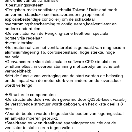
efficiëntie van de transmissie
★besturingssysteem
•Fengshen-reeks ventilator gebruikt Taiwan / Duitsland merk
omvormer stapsloze snelheidsverandering (optioneel
explosiebestendige controller) om de schakelaar
overstromingsbescherming te configureren,koelventilator en
andere onderdelen
•De ventilator van de Fengxing-serie heeft een speciale
borstelvrije regelaar
★ventilatorblad
•Het materiaal van het ventilatorblad is gemaakt van magnesium-
aluminiumlegering T6, corrosiebestand, hoge sterkte, hoge
taaiheid
•Geavanceerde vloeistofsimulatie software CFD-simulatie en
windtunneltest, in overeenstemming met aerodynamische anti
vermoeidheid;
•Met de functie van vertraging van de start worden de belasting
en de impact van de motor sterk verminderd en de levensduur
wordt verlengd
★Structurele componenten
•De structurele delen worden gevormd door Q235B-laser, waarbij
de verstijvende structuur wordt gebogen, en het dikste deel is 8
mm.
•Voor de bouten worden hoge sterkte bouten van legeringsstaal
en anti-slip moeren gebruikt.
•Staaldraad touw en draaiband spanningsconstructie om de
ventilator te stabiliseren tegen vallen