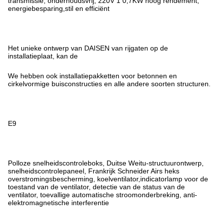
transmissie, onderhoudsvrij, 220V 1 0,7KW hoog rendement,
energiebesparing,stil en efficiënt
Het unieke ontwerp van DAISEN van rijgaten op de
installatieplaat, kan de
We hebben ook installatiepakketten voor betonnen en
cirkelvormige buisconstructies en alle andere soorten structuren.
E9
Polloze snelheidscontroleboks, Duitse Weitu-structuurontwerp,
snelheidscontrolepaneel, Frankrijk Schneider Airs heks
overstromingsbescherming, koelventilator,indicatorlamp voor de
toestand van de ventilator, detectie van de status van de
ventilator, toevallige automatische stroomonderbreking, anti-
elektromagnetische interferentie