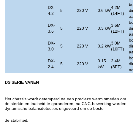
bo
DX-
4.2M
5
220 V
0.6 kW
di
4.2
(14FT)
aa
bo
DX-
3.6M
5
220 V
0.3 kW
di
3.6
(12FT)
aa
bo
DX-
3.0M
5
220 V
0.2 kW
di
3.0
(10FT)
aa
bo
DX-
0.15
2.4M
5
220 V
di
2.4
kW
(8FT)
aa
DS SERIE VANEN
Het chassis wordt getemperd na een precieze warm smeden om
de sterkte en taaiheid te garanderen; na CNC-bewerking worden
dynamische balansdetecties uitgevoerd om de beste
de stabiliteit.