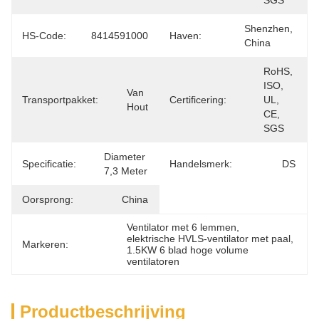
SGS
Shenzhen, 
HS-Code:
8414591000
Haven:
China
RoHS, 
ISO, 
Van 
Transportpakket:
Certificering:
UL, 
Hout
CE, 
SGS
Diameter 
Specificatie:
Handelsmerk:
DS
7,3 Meter
Oorsprong:
China
Ventilator met 6 lemmen
, 
elektrische HVLS-ventilator met paal
, 
Markeren:
1.5KW 6 blad hoge volume 
ventilatoren
Productbeschrijving