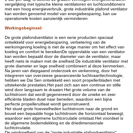
vergelijking met typische kleine ventilatoren en luchtconditioners
met een hoog energieverbruik, grote industriële plafond ventilator
kan worden genoemd model van energiebesparing, kan uw
operationele kosten aanzienlijk verminderen.
Werkingsbeginsel
:
De grote plafondventilator is een serie producten speciaal
ontwikkeld voor energiebesparing, verbetering van de
werkomgeving.koeling is niet de enige manier om het effect van
koeling en comfort te bereikenDe oppervlakte van een ventilator
kan worden bepaald door de diameter van de ventilator, maar
heeft niets te maken met de snelheid.De industriële ventilator met
grote diameter en lage snelheid combineert al deze kenmerken..
Na jaren van diepgaand onderzoek en verkenning, door het
integreren van overzeese geavanceerde luchtvaarttechnologie,
hebben we Dai Sen ontwikkeld een soort propellerbladen met
uitstekende prestaties,Het past zich aan een continue en stille
wind door langzaam te draaien.Het grote volume van de
luchtstroom dat wordt gegenereerd door de unieke en zeer
efficiënte bladen duwt naar beneden, waardoor een bijna
perfecte propelleruitlaat wordt geconstrueerd.
Het stuwt grote hoeveelheden luchtstroom naar de grond en
bouwt een bepaalde hoge luchtstroom die horizontaal beweegt,
waardoor een algemene luchtcirculatie ontstaat.Het voordeel is
de algemene bodemdekking en de driedimensionale
luchtcirculatie.
De windsnelheid van de "grote industriële plafondventilator"