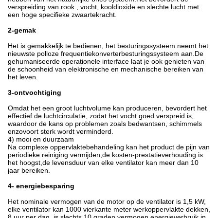
verspreiding van rook., vocht, kooldioxide en slechte lucht met
een hoge specifieke zwaartekracht.
2-gemak
Het is gemakkelijk te bedienen, het besturingssysteem neemt het
nieuwste polloze frequentiekonverterbesturingssysteem aan.De
gehumaniseerde operationele interface laat je ook genieten van
de schoonheid van elektronische en mechanische bereiken van
het leven.
3-ontvochtiging
Omdat het een groot luchtvolume kan produceren, bevordert het
effectief de luchtcirculatie, zodat het vocht goed verspreid is,
waardoor de kans op problemen zoals bedwantsen, schimmels
enzovoort sterk wordt verminderd.
4) mooi en duurzaam
Na complexe oppervlaktebehandeling kan het product de pijn van
periodieke reiniging vermijden,de kosten-prestatieverhouding is
het hoogst,de levensduur van elke ventilator kan meer dan 10
jaar bereiken.
4- energiebesparing
Het nominale vermogen van de motor op de ventilator is 1,5 kW,
elke ventilator kan 1000 vierkante meter werkoppervlakte dekken,
8 uur per dag, is slechts 10 graden vermogen energieverbruik,in