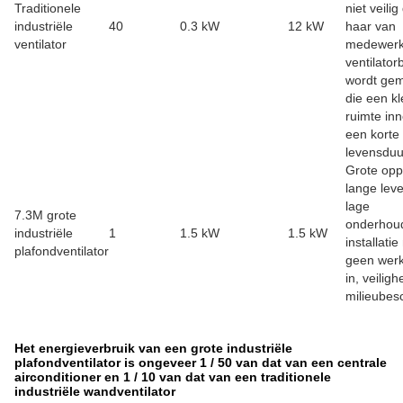
Traditionele
niet veilig
industriële
40
0.3 kW
12 kW
haar van
ventilator
medewerk
ventilator
wordt ge
die een kl
ruimte in
een korte
levensduu
Grote opp
lange lev
lage
7.3M grote
onderhou
industriële
1
1.5 kW
1.5 kW
installati
plafondventilator
geen werk
in, veiligh
milieubes
Het energieverbruik van een grote industriële
plafondventilator is ongeveer 1 / 50 van dat van een centrale
airconditioner en 1 / 10 van dat van een traditionele
industriële wandventilator