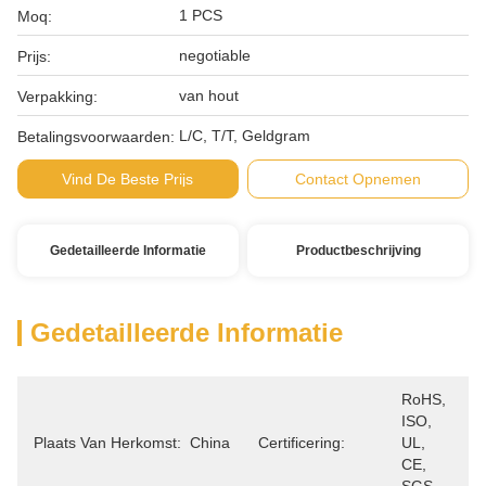
1 PCS
Moq:
negotiable
Prijs:
van hout
Verpakking:
L/C, T/T, Geldgram
Betalingsvoorwaarden:
Vind De Beste Prijs
Contact Opnemen
Gedetailleerde Informatie
Productbeschrijving
Gedetailleerde Informatie
RoHS, 
ISO, 
Plaats Van Herkomst:
China
Certificering:
UL, 
CE, 