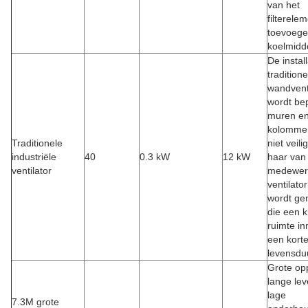
van het
filterele
toevoege
koelmidde
De instal
traditione
wandvent
wordt be
muren e
kolommen
Traditionele
niet veili
industriële
40
0.3 kW
12 kW
haar van
ventilator
medewerk
ventilato
wordt ge
die een k
ruimte i
een kort
levensdu
Grote opp
lange le
lage
7.3M grote