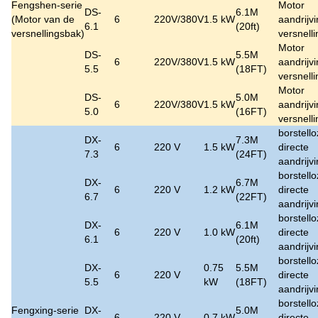
Fengshen-serie
Motor
DS-
6.1M
(
Motor van de
6
220V/380V
1.5 kW
aandrijv
6.1
(20ft)
versnellingsbak
)
versnell
Motor
DS-
5.5M
6
220V/380V
1.5 kW
aandrijv
5.5
(18FT)
versnell
Motor
DS-
5.0M
6
220V/380V
1.5 kW
aandrijv
5.0
(16FT)
versnell
borstell
DX-
7.3M
6
220 V
1.5 kW
directe
7.3
(24FT)
aandrijv
borstell
DX-
6.7M
6
220 V
1.2 kW
directe
6.7
(22FT)
aandrijv
borstell
DX-
6.1M
6
220 V
1.0 kW
directe
6.1
(20ft)
aandrijv
borstell
DX-
0.75
5.5M
6
220 V
directe
5.5
kW
(18FT)
aandrijv
borstell
Fengxing-serie
DX-
5.0M
6
220 V
0.7 kW
directe