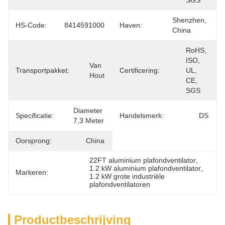
SGS
Shenzhen, 
HS-Code:
8414591000
Haven:
China
RoHS, 
ISO, 
Van 
Transportpakket:
Certificering:
UL, 
Hout
CE, 
SGS
Diameter 
Specificatie:
Handelsmerk:
DS
7,3 Meter
Oorsprong:
China
22FT aluminium plafondventilator
, 
1.2 kW aluminium plafondventilator
, 
Markeren:
1.2 kW grote industriële 
plafondventilatoren
Productbeschrijving