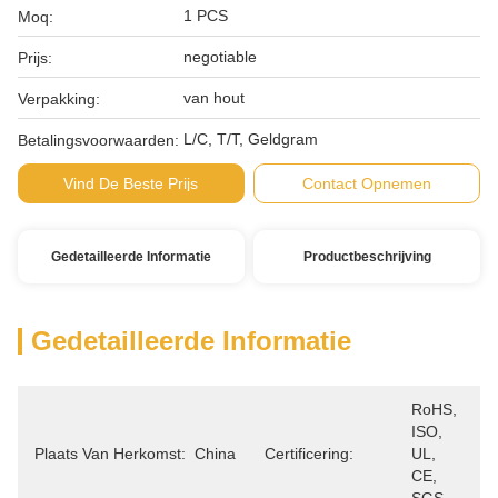
1 PCS
Moq:
negotiable
Prijs:
van hout
Verpakking:
L/C, T/T, Geldgram
Betalingsvoorwaarden:
Vind De Beste Prijs
Contact Opnemen
Gedetailleerde Informatie
Productbeschrijving
Gedetailleerde Informatie
RoHS, 
ISO, 
Plaats Van Herkomst:
China
Certificering:
UL, 
CE, 