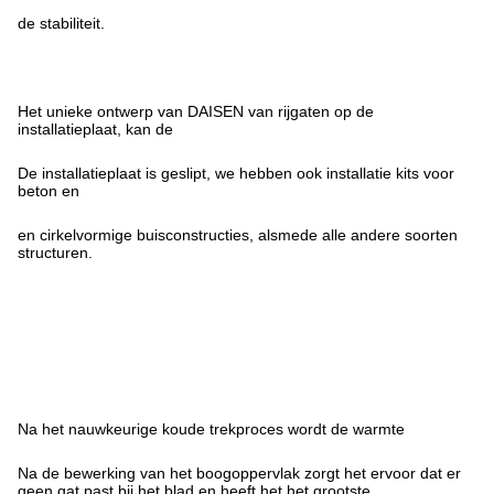
de stabiliteit.
Het unieke ontwerp van DAISEN van rijgaten op de
installatieplaat, kan de
De installatieplaat is geslipt, we hebben ook installatie kits voor
beton en
en cirkelvormige buisconstructies, alsmede alle andere soorten
structuren.
Na het nauwkeurige koude trekproces wordt de warmte
Na de bewerking van het boogoppervlak zorgt het ervoor dat er
geen gat past bij het blad en heeft het het grootste