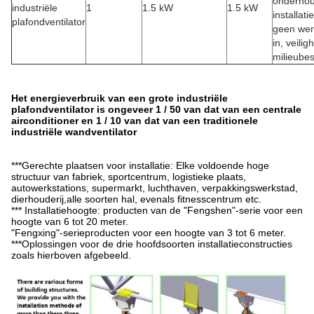
onderhou
industriële
1
1.5 kW
1.5 kW
installat
plafondventilator
geen wer
in, veilig
milieube
Het energieverbruik van een grote industriële
plafondventilator is ongeveer 1 / 50 van dat van een centrale
airconditioner en 1 / 10 van dat van een traditionele
industriële wandventilator
***Gerechte plaatsen voor installatie: Elke voldoende hoge
structuur van fabriek, sportcentrum, logistieke plaats,
autowerkstations, supermarkt, luchthaven, verpakkingswerkstad,
dierhouderij,alle soorten hal, evenals fitnesscentrum etc.
*** Installatiehoogte: producten van de "Fengshen"-serie voor een
hoogte van 6 tot 20 meter.
"Fengxing"-serieproducten voor een hoogte van 3 tot 6 meter.
***Oplossingen voor de drie hoofdsoorten installatieconstructies
zoals hierboven afgebeeld.