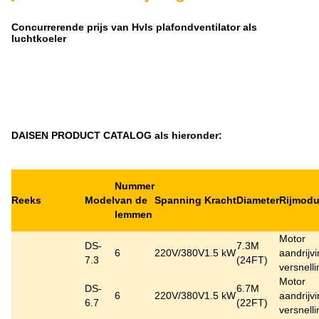
Concurrerende prijs van Hvls plafondventilator als
luchtkoeler
DAISEN PRODUCT CATALOG als hieronder:
Nummer
Reeks
Model
van de
Spanning
Kracht
Diameter
Rijmod
lemmen
Motor
DS-
7.3M
6
220V/380V
1.5 kW
aandrijv
7.3
(24FT)
versnell
Motor
DS-
6.7M
6
220V/380V
1.5 kW
aandrijv
6.7
(22FT)
versnell