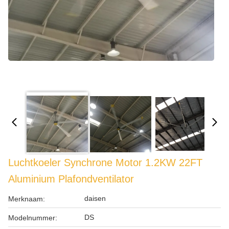
Luchtkoeler Synchrone Motor 1.2KW 22FT
Aluminium Plafondventilator
daisen
Merknaam:
DS
Modelnummer: