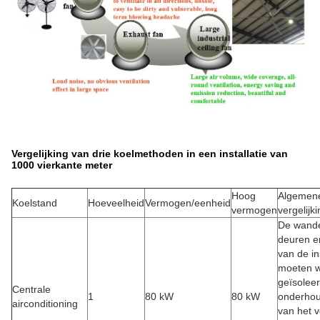
Vergelijking van drie koelmethoden in een installatie van
1000 vierkante meter
Hoog
Algemen
Koelstand
Hoeveelheid
Vermogen/eenheid
vermogen
vergelijk
De wand
deuren e
van de ins
moeten 
geïsolee
Centrale
1
80 kW
80 kW
onderhou
airconditioning
van het 