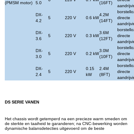
(PMSM motor)
5.0
(16FT)
aandrijv
borstell
DX-
4.2M
5
220 V
0.6 kW
directe
4.2
(14FT)
aandrijv
borstell
DX-
3.6M
5
220 V
0.3 kW
directe
3.6
(12FT)
aandrijv
borstell
DX-
3.0M
5
220 V
0.2 kW
directe
3.0
(10FT)
aandrijv
borstell
DX-
0.15
2.4M
5
220 V
directe
2.4
kW
(8FT)
aandrijv
DS SERIE VANEN
Het chassis wordt getemperd na een precieze warm smeden om
de sterkte en taaiheid te garanderen; na CNC-bewerking worden
dynamische balansdetecties uitgevoerd om de beste