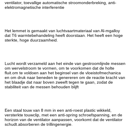
ventilator, toevallige automatische stroomonderbreking, anti-
elektromagnetische interferentie
Het lemmet is gemaakt van luchtvaartmateriaal van Al-mgalloy
dat T6 warmtebehandeling heeft doorstaan. Het heeft een hoge
sterkte, hoge duurzaamheid.
Lucht wordt verzameld aan het einde van gestroomlijnde messen
om wervelstroom te vormen, om te voorkomen dat de holte
fluit.om te voldoen aan het beginsel van de vloeistofmechanica
en om druk naar beneden te genereren om de reactie kracht van
het blaadje dat naar boven zweeft tegen te gaan, zodat de
stabiliteit van de messen behouden blijft
Een staal touw van 8 mm in een anti-roest plastic wikkeld,
versterkte touwclip, met een anti-spring schroefspanning, en de
horizon van de ventilator aanpassen, voorkomt dat de ventilator
schudt.absorberen de trillingenergie.