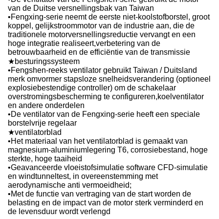
van de Duitse versnellingsbak van Taiwan
•Fengxing-serie neemt de eerste niet-koolstofborstel, groot
koppel, gelijkstroommotor van de industrie aan, die de
traditionele motorversnellingsreductie vervangt en een
hoge integratie realiseert,verbetering van de
betrouwbaarheid en de efficiëntie van de transmissie
★besturingssysteem
•Fengshen-reeks ventilator gebruikt Taiwan / Duitsland
merk omvormer stapsloze snelheidsverandering (optioneel
explosiebestendige controller) om de schakelaar
overstromingsbescherming te configureren,koelventilator
en andere onderdelen
•De ventilator van de Fengxing-serie heeft een speciale
borstelvrije regelaar
★ventilatorblad
•Het materiaal van het ventilatorblad is gemaakt van
magnesium-aluminiumlegering T6, corrosiebestand, hoge
sterkte, hoge taaiheid
•Geavanceerde vloeistofsimulatie software CFD-simulatie
en windtunneltest, in overeenstemming met
aerodynamische anti vermoeidheid;
•Met de functie van vertraging van de start worden de
belasting en de impact van de motor sterk verminderd en
de levensduur wordt verlengd