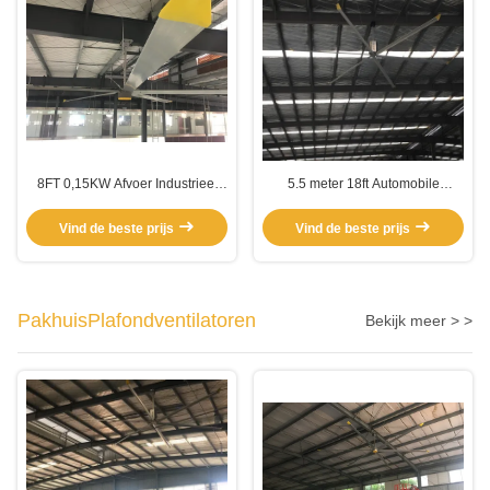
8FT 0,15KW Afvoer Industrieel
5.5 meter 18ft Automobile
Pmsm 5 Blade HVls Fan
Workshop Aluminium Blade
Plafondventilator
Vind de beste prijs
Vind de beste prijs
PakhuisPlafondventilatoren
Bekijk meer > >