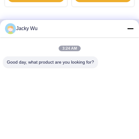
Jacky Wu
Snel contact
Adres
3:24 AM
- Nee, dat is niet waar.5, gebouw 11, Juneng internationale
Good day, what product are you looking for?
industriële haven, nr.117, Nansan Road, economische
ontwikkelingszone, Longquanyi District, Chengdu, provincie
Sichuan, China
Telefoon
86--13641973820
E-mail
daisenchina@gmail.com