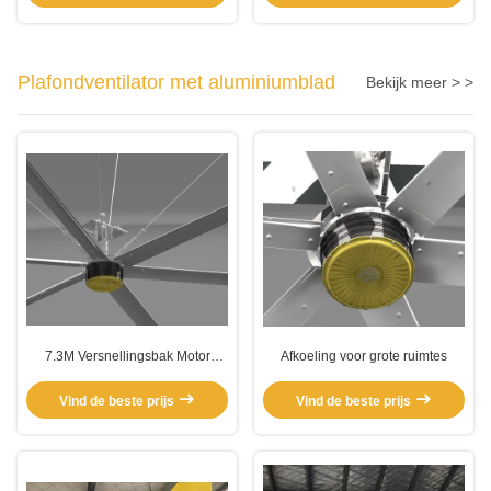
Plafondventilator met aluminiumblad
Bekijk meer > >
7.3M Versnellingsbak Motor
Afkoeling voor grote ruimtes
Workshop Ventilatie Elektrische
HVL ventilator
Vind de beste prijs
Vind de beste prijs