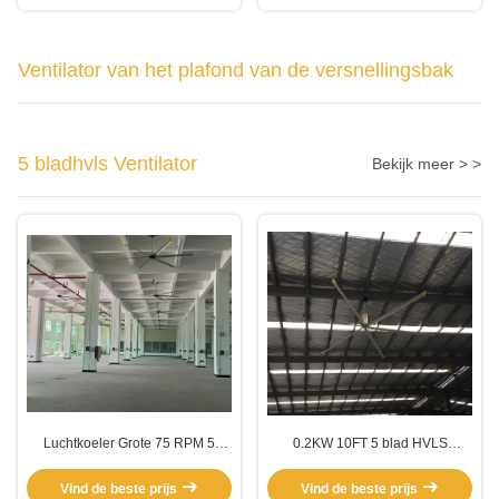
Luchtkoeling
Ventilator van het plafond van de versnellingsbak
5 bladhvls Ventilator
Bekijk meer > >
Luchtkoeler Grote 75 RPM 5
0.2KW 10FT 5 blad HVLS
Blade HVLS Fan
ventilator
Vind de beste prijs
Vind de beste prijs