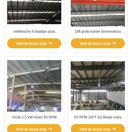
elektrische 6 bladige paal
18ft grote kamer binnenshuis
gemonteerde HVLS ventilator
paal gemonteerde HVLS
ventilator
Vind de beste prijs
Vind de beste prijs
Grote 1,5 kW motor 60 RPM
65 RPM 16FT Six Blade extra
industriële magazijnventilatoren
grote commerciële
plafondventilatoren
Vind de beste prijs
Vind de beste prijs