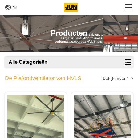
Producten
Alle Categorieën
De Plafondventilator van HVLS
Bekijk meer > >