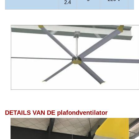
2.4
k
DETAILS VAN DE plafondventilator