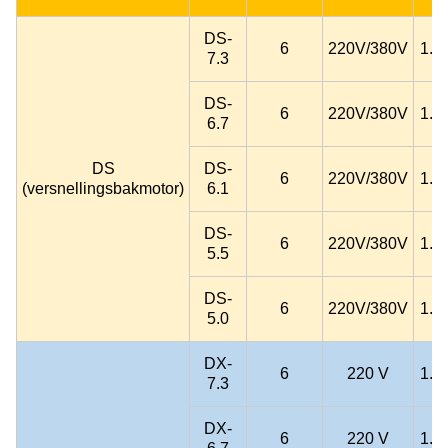
DS-
6
220V/380V
1.5
7.3
DS-
6
220V/380V
1.5
6.7
DS
DS-
6
220V/380V
1.5
(versnellingsbakmotor)
6.1
DS-
6
220V/380V
1.5
5.5
DS-
6
220V/380V
1.5
5.0
DX-
6
220 V
1.5
7.3
DX-
6
220 V
1.2