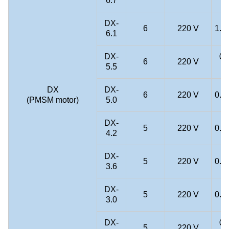
6.7
DX-
6
220 V
1.0
6.1
DX-
0.
6
220 V
5.5
k
DX
DX-
6
220 V
0.7
(PMSM motor)
5.0
DX-
5
220 V
0.6
4.2
DX-
5
220 V
0.3
3.6
DX-
5
220 V
0.2
3.0
DX-
0.
5
220 V