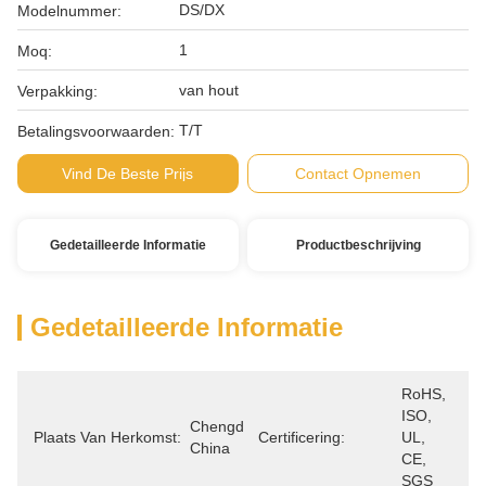
DS/DX
Modelnummer:
1
Moq:
van hout
Verpakking:
T/T
Betalingsvoorwaarden:
Vind De Beste Prijs
Contact Opnemen
Gedetailleerde Informatie
Productbeschrijving
Gedetailleerde Informatie
RoHS, 
ISO, 
Chengdu, 
Plaats Van Herkomst:
Certificering:
UL, 
China
CE, 
SGS