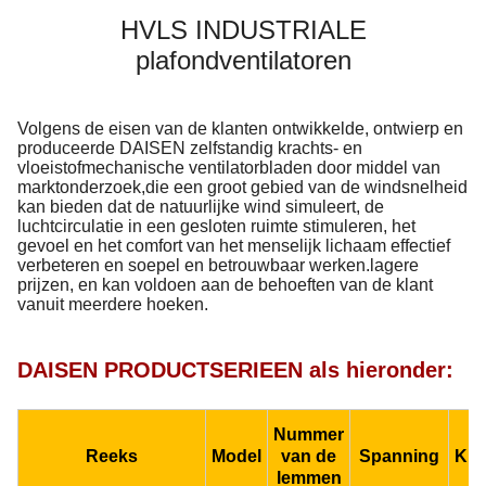
HVLS INDUSTRIALE
plafondventilatoren
Volgens de eisen van de klanten ontwikkelde, ontwierp en
produceerde DAISEN zelfstandig krachts- en
vloeistofmechanische ventilatorbladen door middel van
marktonderzoek,die een groot gebied van de windsnelheid
kan bieden dat de natuurlijke wind simuleert, de
luchtcirculatie in een gesloten ruimte stimuleren, het
gevoel en het comfort van het menselijk lichaam effectief
verbeteren en soepel en betrouwbaar werken.lagere
prijzen, en kan voldoen aan de behoeften van de klant
vanuit meerdere hoeken.
DAISEN PRODUCTSERIEEN als hieronder:
Nummer
Reeks
Model
van de
Spanning
Kra
lemmen