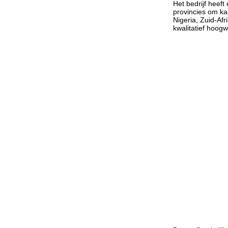
Het bedrijf heef
provincies om ka
Nigeria, Zuid-Af
kwalitatief hoog
De onafhankelijk 
Chinese auto-ind
en andere industr
vraag van de klan
enz.
Reeks