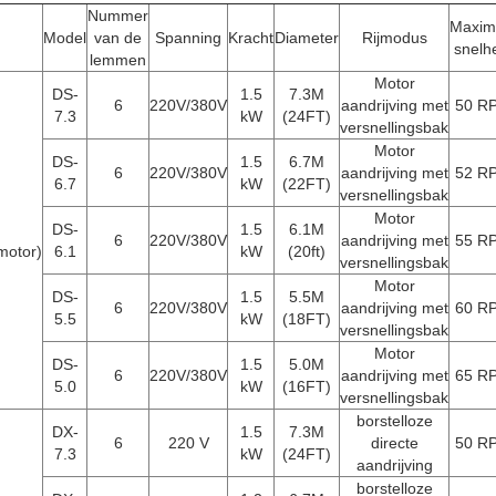
aandrijving
borstelloze
DX-
0.75
5.5M
6
220 V
directe
65 R
5.5
kW
(18FT)
aandrijving
borstelloze
DX-
0.7
5.0M
6
220 V
directe
68 R
r)
5.0
kW
(16FT)
aandrijving
borstelloze
DX-
0.6
4.2M
5
220 V
directe
75 R
4.2
kW
(14FT)
aandrijving
borstelloze
DX-
0.3
3.6M
5
220 V
directe
90 R
3.6
kW
(12FT)
aandrijving
borstelloze
DX-
0.2
3.0M
5
220 V
directe
100 
3.0
kW
(10FT)
aandrijving
borstelloze
DX-
0.15
2.4M
5
220 V
directe
100 
2.4
kW
(8FT)
aandrijving