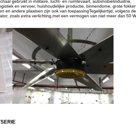
PM
1200
7 tot 18
≤ 60 dB
156 k
m3/h
822000
PM
1000
6 tot 15
≤ 60 dB
152 k
m3/h
774000
PM
800
6 tot 13
≤ 60 dB
147 k
m3/h
732000
PM
600
5 tot 11
≤ 60 dB
143 k
m3/h
690000
PM
450
5 ~ 9
≤ 60 dB
140 k
m3/h
888000
PM
1200
7 tot 18
≤ 38 dB
106 k
m3/h
822000
PM
1000
6 tot 15
≤ 38 dB
100 k
m3/h
774000
PM
800
6 tot 13
≤ 38 dB
94 kg
m3/h