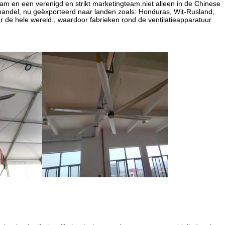
eam en een verenigd en strikt marketingteam.niet alleen in de Chinese
 handel, nu geëxporteerd naar landen zoals: Honduras, Wit-Rusland,
r de hele wereld., waardoor fabrieken rond de ventilatieapparatuur
haal gebruikt in militaire, lucht- en ruimtevaart, automobielindustrie,
istiek en vervoer, huishoudelijke productie, binnendome, grote fokkeri
ken en andere plaatsen zijn ook van toepassingTegelijkertijd, volgens de
ilator, zoals extra verlichting,met een vermogen van niet meer dan 50 W
TSERIE
Maximale
Geschikt voor
ale
Maximaal
dekkingsplaats
installatiehoogte
Geluidsniveau
Nettogew
eid
luchtvolume
((m2)
((m)
888000