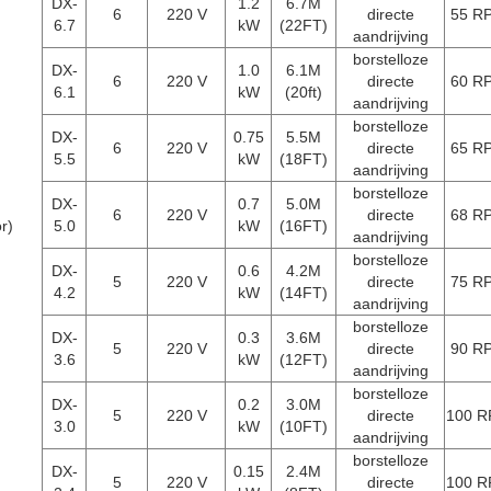
MSM-motor)
 tot 888000m3/h, ventilatordiameter 7,3m, 6 stukken ventilatorblad, 6
kg, luchtsnelheid 1-4m/s;dekkingsplaats tot 1200 m2 ((installatiehoo
snellingsmotor)
 tot 888000m3/h, ventilatordiameter 7,3m, 6 stukken ventilatorblad,
ter control), nettogewicht 126kg, luchtsnelheid 1-3m/s;dekkingsplaats 
ld getest vermogen is 1,2 kW.
Vergelijking van drie koelmethoden in een in
Hoog
Hoeveelheid
Vermogen/eenheid
Algemene vergelij
vermogen
De wanden, deuren en r