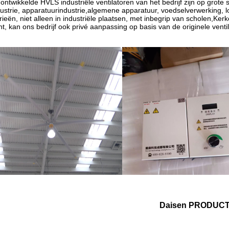
6
220V/380V
aandrijving met
50 R
7.3
kW
(24FT)
versnellingsbak
Motor
DS-
1.5
6.7M
6
220V/380V
aandrijving met
52 R
6.7
kW
(22FT)
versnellingsbak
Motor
DS-
1.5
6.1M
6
220V/380V
aandrijving met
55 R
motor)
6.1
kW
(20ft)
versnellingsbak
Motor
DS-
1.5
5.5M
6
220V/380V
aandrijving met
60 R
5.5
kW
(18FT)
versnellingsbak
Motor
DS-
1.5
5.0M
6
220V/380V
aandrijving met
65 R
5.0
kW
(16FT)
versnellingsbak
borstelloze
DX-
1.5
7.3M
6
220 V
directe
50 R
7.3
kW
(24FT)
aandrijving
borstelloze
DX-
1.2
6.7M
6
220 V
directe
55 R
6.7
kW
(22FT)
aandrijving
borstelloze
DX-
1.0
6.1M
6
220 V
directe
60 R
6.1
kW
(20ft)