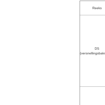
DX
(PMSM moto