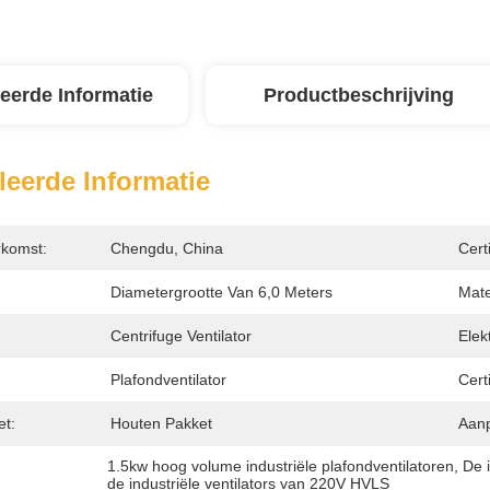
leerde Informatie
Productbeschrijving
leerde Informatie
rkomst:
Chengdu, China
Certi
Diametergrootte Van 6,0 Meters
Mate
Centrifuge Ventilator
Elek
Plafondventilator
Certi
et:
Houten Pakket
Aanp
1.5kw hoog volume industriële plafondventilatoren
, 
De 
de industriële ventilators van 220V HVLS