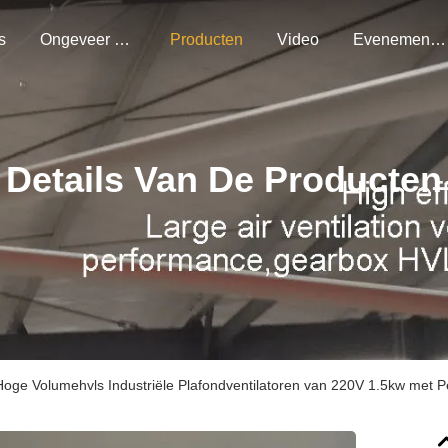
s
Ongeveer Ons
Producten
Video
Evenementen
Details Van De Producten
Hoge Volumehvls Industriële Plafondventilatoren van 220V 1.5kw met 