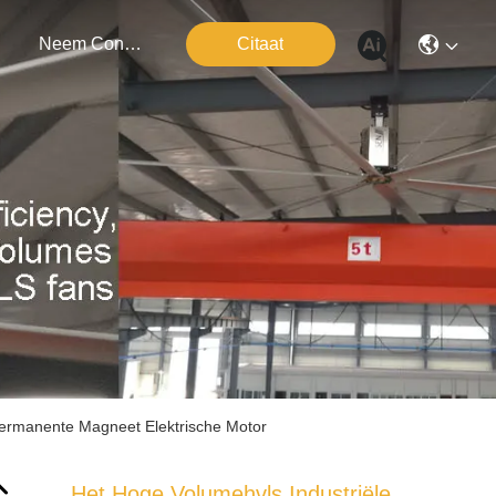
Neem Contact Met Ons Op
Citaat
Permanente Magneet Elektrische Motor
Het Hoge Volumehvls Industriële