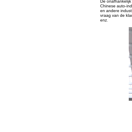
DS
(versnellingsbak