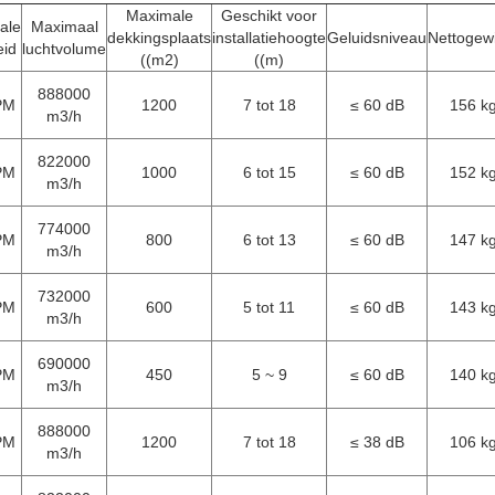
732000
PM
600
5 tot 11
≤ 38 dB
72 kg
m3/h
690000
PM
450
5 ~ 9
≤ 38 dB
68 kg
m3/h
636000
PM
300
4 ~ 7
≤ 38 dB
64 kg
m3/h
393600
PM
250
4 ~ 6
≤ 45 dB
42 kg
m3/h
331800
RPM
200
4 tot 5
≤ 45 dB
38 kg
m3/h
273000
RPM
200
4 tot 5
≤ 45 dB
34 kg
m3/h