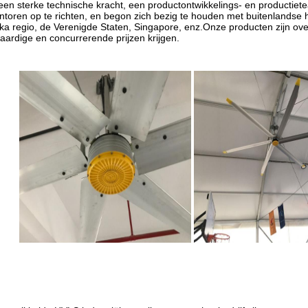
t een sterke technische kracht, een productontwikkelings- en productiet
ntoren op te richten, en begon zich bezig te houden met buitenlandse
rika regio, de Verenigde Staten, Singapore, enz.Onze producten zijn ove
waardige en concurrerende prijzen krijgen.
ontwikkelde HVLS industriële ventilatoren van het bedrijf zijn op grote sc
ustrie, apparatuurindustrie,algemene apparatuur, voedselverwerking, log
ieën, niet alleen in industriële plaatsen, met inbegrip van scholen,Ker
t, kan ons bedrijf ook privé aanpassing op basis van de originele vent
Daisen PRODUC
Nummer
Maxim
Model
van de
Spanning
Kracht
Diameter
Rijmodus
snelh
lemmen
Motor
DS-
1.5
7.3M