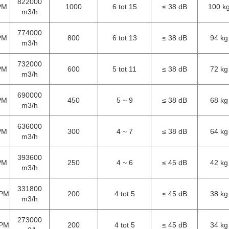
063T6, snelheid 5-55RPM ((poolloze frequentiekonverterbesturing),
gte 10 m).nomineerd vermogen is 1,5 kW, geluidswaarde is minder dan 3
 6063 T6 warmtebehandeld, loopsnelheid 20-55RPM ((poleless
tot 1200 m2 ((installatiehoogte 13 m).nomineerd vermogen is 1,5 kW,
stallatie van 1000 vierkante meter
king
amen van de