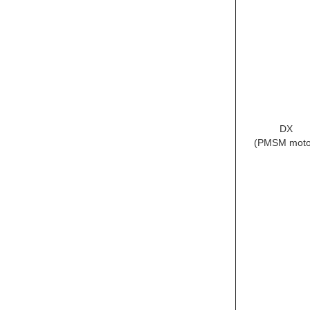
DX-serie (P
Hoog luchtvolume
nettogewicht 106
dB.
DS-serie (ver
Hoog luchtvolume
frequentiekonver
feitelijk gemidde
Koelstand