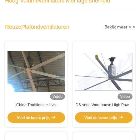
Hoog Volumeventilators Met lage snelheid
ReuzePlafondventilatoren
Bekijk meer > >
Video
Video
China Traditionele Hvls
DS-serie Warehouse High Power
Elektrische Plafondventilator Met
Workshop Plafondventilator Voor
6 Aluminium Blades
Indoor Gymnasium
Vind de beste prijs
Vind de beste prijs