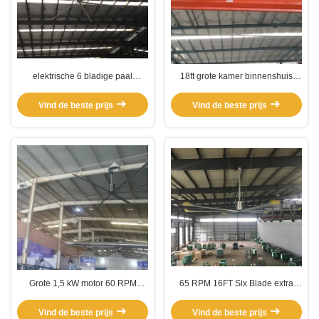
elektrische 6 bladige paal
18ft grote kamer binnenshuis
gemonteerde HVLS ventilator
paal gemonteerde HVLS
ventilator
Vind de beste prijs
Vind de beste prijs
Grote 1,5 kW motor 60 RPM
65 RPM 16FT Six Blade extra
industriële magazijnventilatoren
grote commerciële
plafondventilatoren
Vind de beste prijs
Vind de beste prijs