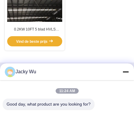
0.2KW 10FT 5 blad HVLS
ventilator
Vind de beste prijs
Jacky Wu
Snel contact
Adres
11:24 AM
- Nee, dat is niet waar.5, gebouw 11, Juneng internationale
Good day, what product are you looking for?
industriële haven, nr.117, Nansan Road, economische
ontwikkelingszone, Longquanyi District, Chengdu, provincie
Sichuan, China
Telefoon