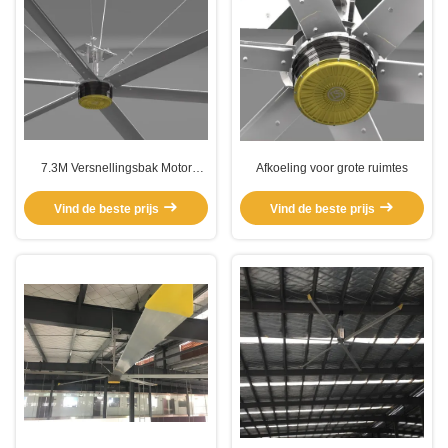
7.3M Versnellingsbak Motor
Afkoeling voor grote ruimtes
Workshop Ventilatie Elektrische
HVL ventilator
Vind de beste prijs
Vind de beste prijs