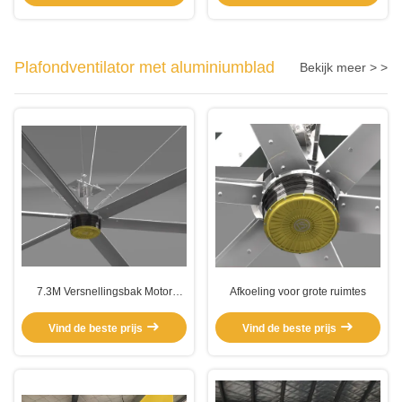
Plafondventilator met aluminiumblad
Bekijk meer > >
7.3M Versnellingsbak Motor
Afkoeling voor grote ruimtes
Workshop Ventilatie Elektrische
HVL ventilator
Vind de beste prijs
Vind de beste prijs