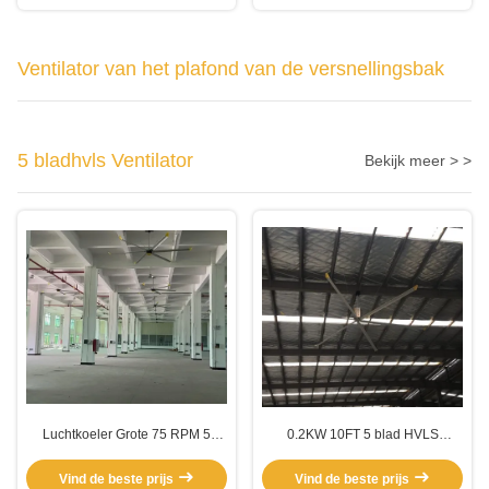
Luchtkoeling
Ventilator van het plafond van de versnellingsbak
5 bladhvls Ventilator
Bekijk meer > >
Luchtkoeler Grote 75 RPM 5
0.2KW 10FT 5 blad HVLS
Blade HVLS Fan
ventilator
Vind de beste prijs
Vind de beste prijs