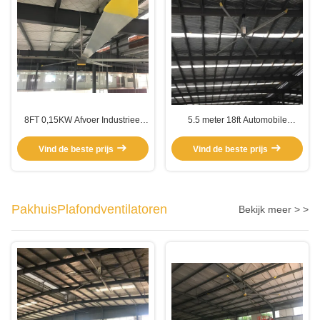
8FT 0,15KW Afvoer Industrieel
5.5 meter 18ft Automobile
Pmsm 5 Blade HVls Fan
Workshop Aluminium Blade
Plafondventilator
Vind de beste prijs
Vind de beste prijs
PakhuisPlafondventilatoren
Bekijk meer > >