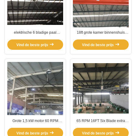
elektrische 6 bladige paal
18ft grote kamer binnenshuis
gemonteerde HVLS ventilator
paal gemonteerde HVLS
ventilator
Vind de beste prijs
Vind de beste prijs
Grote 1,5 kW motor 60 RPM
65 RPM 16FT Six Blade extra
industriële magazijnventilatoren
grote commerciële
plafondventilatoren
Vind de beste prijs
Vind de beste prijs