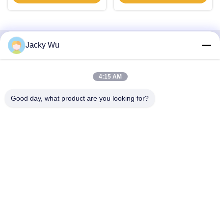
Jacky Wu
Snel contact
Adres
4:15 AM
- Nee, dat is niet waar.5, gebouw 11, Juneng internationale
Good day, what product are you looking for?
industriële haven, nr.117, Nansan Road, economische
ontwikkelingszone, Longquanyi District, Chengdu, provincie
Sichuan, China
Telefoon
86--13641973820
E-mail
daisenchina@gmail.com