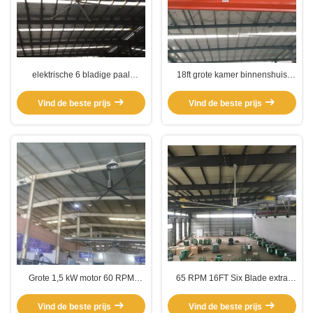
elektrische 6 bladige paal
18ft grote kamer binnenshuis
gemonteerde HVLS ventilator
paal gemonteerde HVLS
ventilator
Vind de beste prijs
Vind de beste prijs
Grote 1,5 kW motor 60 RPM
65 RPM 16FT Six Blade extra
industriële magazijnventilatoren
grote commerciële
plafondventilatoren
Vind de beste prijs
Vind de beste prijs