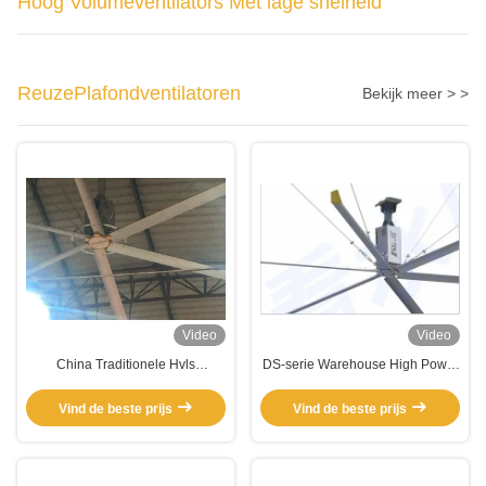
Hoog Volumeventilators Met lage snelheid
ReuzePlafondventilatoren
Bekijk meer > >
Video
Video
China Traditionele Hvls
DS-serie Warehouse High Power
Elektrische Plafondventilator Met
Workshop Plafondventilator Voor
6 Aluminium Blades
Indoor Gymnasium
Vind de beste prijs
Vind de beste prijs