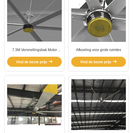
7.3M Versnellingsbak Motor
Afkoeling voor grote ruimtes
Workshop Ventilatie Elektrische
HVL ventilator
Vind de beste prijs
Vind de beste prijs