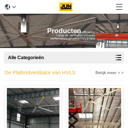
Producten
Alle Categorieën
De Plafondventilator van HVLS
Bekijk meer > >