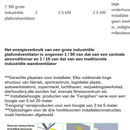
lage
7.3M grote
onderhou
industriële
1
1.5 kW
1.5 kW
installati
plafondventilator
geen werk
in, veiligh
milieubes
Het energieverbruik van een grote industriële
plafondventilator is ongeveer 1 / 50 van dat van een centrale
airconditioner en 1 / 10 van dat van een traditionele
industriële wandventilator
***Gerechte plaatsen voor installatie: Elke voldoende hoge
structuur van fabriek, sportcentrum, logistieke plaats,
autowerkstations, supermarkt, luchthaven, verpakkingswerkstad,
dierhouderij,alle soorten hal, evenals fitnesscentrum etc.
*** Installatiehoogte: producten van de "Fengshen"-serie voor een
hoogte van 6 tot 20 meter.
"Fengxing"-serieproducten voor een hoogte van 3 tot 6 meter.
***Oplossingen voor de drie hoofdsoorten installatieconstructies
zoals hierboven afgebeeld.