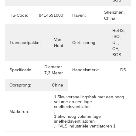
SGS
Shenzhen, 
HS-Code:
8414591000
Haven:
China
RoHS, 
ISO, 
Van 
Transportpakket:
Certificering:
UL, 
Hout
CE, 
SGS
Diameter 
Specificatie:
Handelsmerk:
DS
7,3 Meter
Oorsprong:
China
1.5kw versnellingsbak met een hoog 
volume en een lage 
snelheidsventilator
Markeren:
, 
1.5kw hoog volume lage 
snelheidsventilatoren
, 
HVLS industriële ventilatoren 1