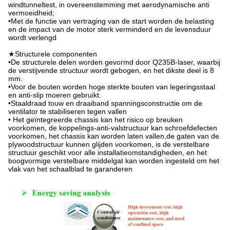
windtunneltest, in overeenstemming met aerodynamische anti
vermoeidheid;
•Met de functie van vertraging van de start worden de belasting
en de impact van de motor sterk verminderd en de levensduur
wordt verlengd
★Structurele componenten
•De structurele delen worden gevormd door Q235B-laser, waarbij
de verstijvende structuur wordt gebogen, en het dikste deel is 8
mm.
•Voor de bouten worden hoge sterkte bouten van legeringsstaal
en anti-slip moeren gebruikt.
•Staaldraad touw en draaiband spanningsconstructie om de
ventilator te stabiliseren tegen vallen
• Het geïntegreerde chassis kan het risico op breuken
voorkomen, de koppelings-anti-valstructuur kan schroefdefecten
voorkomen, het chassis kan worden laten vallen,de gaten van de
plywoodstructuur kunnen glijden voorkomen, is de verstelbare
structuur geschikt voor alle installatieomstandigheden, en het
boogvormige verstelbare middelgat kan worden ingesteld om het
vlak van het schaalblad te garanderen