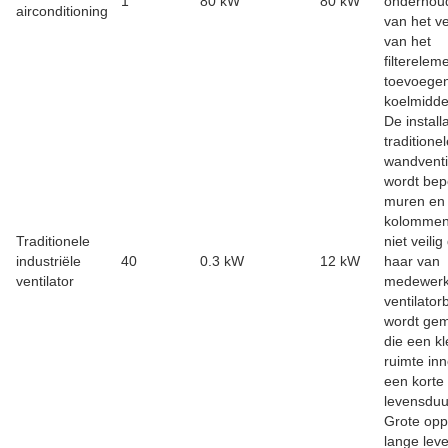
1
80 kW
80 kW
onderhou
airconditioning
van het v
van het
filterelem
toevoege
koelmidde
De install
traditione
wandventi
wordt bep
muren en
kolommen.
Traditionele
niet veilig
industriële
40
0.3 kW
12 kW
haar van
ventilator
medewerk
ventilator
wordt ge
die een kl
ruimte in
een korte
levensduu
Grote opp
lange lev