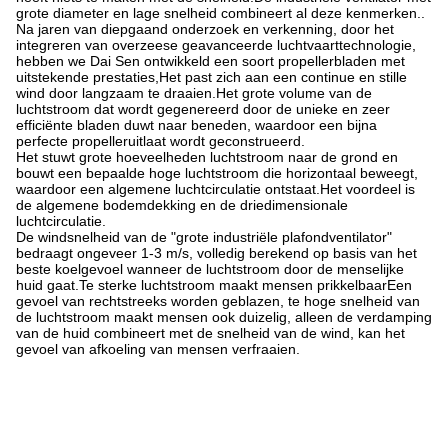
grote diameter en lage snelheid combineert al deze kenmerken..
Na jaren van diepgaand onderzoek en verkenning, door het
integreren van overzeese geavanceerde luchtvaarttechnologie,
hebben we Dai Sen ontwikkeld een soort propellerbladen met
uitstekende prestaties,Het past zich aan een continue en stille
wind door langzaam te draaien.Het grote volume van de
luchtstroom dat wordt gegenereerd door de unieke en zeer
efficiënte bladen duwt naar beneden, waardoor een bijna
perfecte propelleruitlaat wordt geconstrueerd.
Het stuwt grote hoeveelheden luchtstroom naar de grond en
bouwt een bepaalde hoge luchtstroom die horizontaal beweegt,
waardoor een algemene luchtcirculatie ontstaat.Het voordeel is
de algemene bodemdekking en de driedimensionale
luchtcirculatie.
De windsnelheid van de "grote industriële plafondventilator"
bedraagt ongeveer 1-3 m/s, volledig berekend op basis van het
beste koelgevoel wanneer de luchtstroom door de menselijke
huid gaat.Te sterke luchtstroom maakt mensen prikkelbaarEen
gevoel van rechtstreeks worden geblazen, te hoge snelheid van
de luchtstroom maakt mensen ook duizelig, alleen de verdamping
van de huid combineert met de snelheid van de wind, kan het
gevoel van afkoeling van mensen verfraaien.