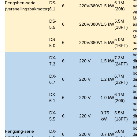
Fengshen-serie
DS-
6.1M
6
220V/380V
1.5 kW
aa
(versnellingsbakmotor)
6.1
(20ft)
ve
M
DS-
5.5M
6
220V/380V
1.5 kW
aa
5.5
(18FT)
ve
M
DS-
5.0M
6
220V/380V
1.5 kW
aa
5.0
(16FT)
ve
bo
DX-
7.3M
6
220 V
1.5 kW
di
7.3
(24FT)
aa
bo
DX-
6.7M
6
220 V
1.2 kW
di
6.7
(22FT)
aa
bo
DX-
6.1M
6
220 V
1.0 kW
di
6.1
(20ft)
aa
bo
DX-
0.75
5.5M
6
220 V
di
5.5
kW
(18FT)
aa
bo
Fengxing-serie
DX-
5.0M
6
220 V
0.7 kW
di