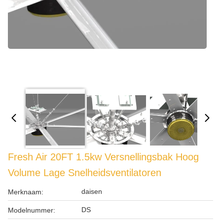
Fresh Air 20FT 1.5kw Versnellingsbak Hoog
Volume Lage Snelheidsventilatoren
daisen
Merknaam:
DS
Modelnummer: