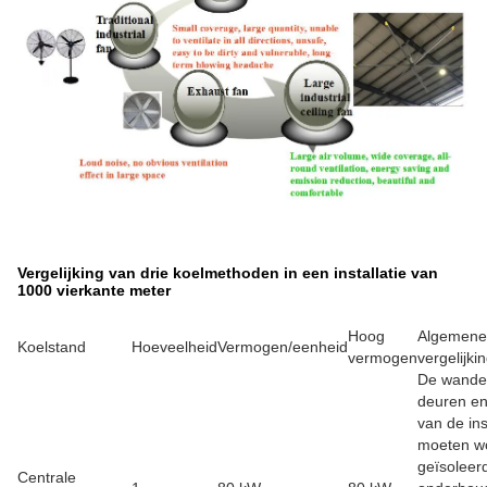
Vergelijking van drie koelmethoden in een installatie van
1000 vierkante meter
Hoog
Algemene
Koelstand
Hoeveelheid
Vermogen/eenheid
vermogen
vergelijki
De wande
deuren e
van de ins
moeten w
geïsoleer
Centrale