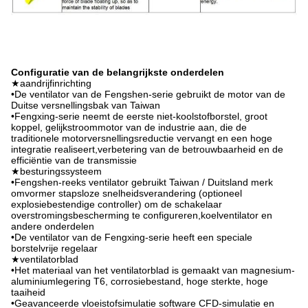
Configuratie van de belangrijkste onderdelen
★aandrijfinrichting
•De ventilator van de Fengshen-serie gebruikt de motor van de
Duitse versnellingsbak van Taiwan
•Fengxing-serie neemt de eerste niet-koolstofborstel, groot
koppel, gelijkstroommotor van de industrie aan, die de
traditionele motorversnellingsreductie vervangt en een hoge
integratie realiseert,verbetering van de betrouwbaarheid en de
efficiëntie van de transmissie
★besturingssysteem
•Fengshen-reeks ventilator gebruikt Taiwan / Duitsland merk
omvormer stapsloze snelheidsverandering (optioneel
explosiebestendige controller) om de schakelaar
overstromingsbescherming te configureren,koelventilator en
andere onderdelen
•De ventilator van de Fengxing-serie heeft een speciale
borstelvrije regelaar
★ventilatorblad
•Het materiaal van het ventilatorblad is gemaakt van magnesium-
aluminiumlegering T6, corrosiebestand, hoge sterkte, hoge
taaiheid
•Geavanceerde vloeistofsimulatie software CFD-simulatie en