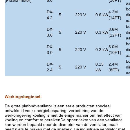
(PMSM motor)
5.0
(16FT)
aa
bo
DX-
4.2M
5
220 V
0.6 kW
di
4.2
(14FT)
aa
bo
DX-
3.6M
5
220 V
0.3 kW
di
3.6
(12FT)
aa
bo
DX-
3.0M
5
220 V
0.2 kW
di
3.0
(10FT)
aa
bo
DX-
0.15
2.4M
5
220 V
di
2.4
kW
(8FT)
aa
Werkingsbeginsel
:
De grote plafondventilator is een serie producten speciaal
ontwikkeld voor energiebesparing, verbetering van de
werkomgeving.koeling is niet de enige manier om het effect van
koeling en comfort te bereikenDe oppervlakte van een ventilator
kan worden bepaald door de diameter van de ventilator, maar
heeft niets te maken met de snelheid.De industriële ventilator met