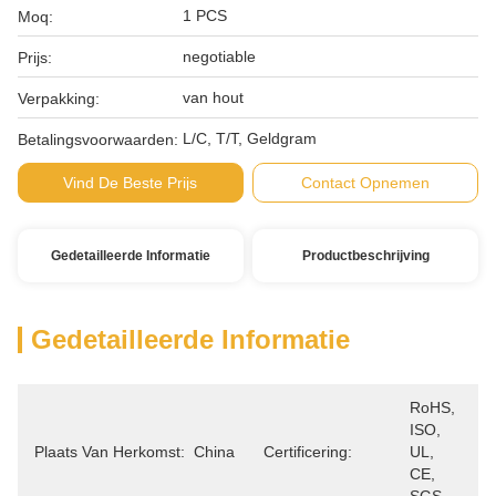
1 PCS
Moq:
negotiable
Prijs:
van hout
Verpakking:
L/C, T/T, Geldgram
Betalingsvoorwaarden:
Vind De Beste Prijs
Contact Opnemen
Gedetailleerde Informatie
Productbeschrijving
Gedetailleerde Informatie
RoHS, 
ISO, 
Plaats Van Herkomst:
China
Certificering:
UL, 
CE, 