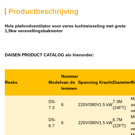
Productbeschrijving
Hvls plafondventilator voor verse luchtwisseling met grote
1,5kw versnellingsbakmotor
DAISEN PRODUCT CATALOG als hieronder:
Nummer
Reeks
Model
van de
Spanning
Kracht
Diameter
R
lemmen
M
DS-
7.3M
6
220V/380V
1.5 kW
aa
7.3
(24FT)
ve
M
DS-
6.7M
6
220V/380V
1.5 kW
aa
6.7
(22FT)
ve
M