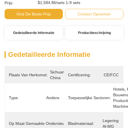
$1,584.86/sets 1-9 sets
Prijs:
Vind De Beste Prijs
Contact Opnemen
Gedetailleerde Informatie
Productbeschrijving
Gedetailleerde Informatie
Sichuan, 
Plaats Van Herkomst:
Certificering:
CE/FCC
China
Hotels, 
Bouwmat
Type:
Andere
Toepasselijke Sectoren:
Productie
Machine
OEM, 
Legering 
Op Maat Gemaakte Ondersteuning:
Bladmateriaal:
ODM, 
Al-MG