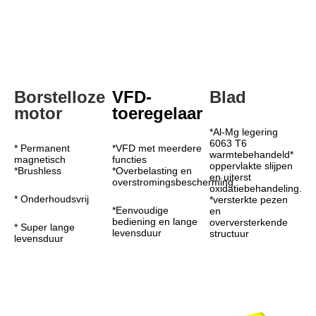
Borstelloze 
VFD-
Blad
motor
toeregelaar
*Al-Mg legering 
6063 T6 
* Permanent 
*VFD met meerdere 
warmtebehandeld* 
magnetisch
functies
oppervlakte slijpen 
*Brushless
*Overbelasting en 
en uiterst 
overstromingsbescherming
oxidatiebehandeling.
* Onderhoudsvrij
*versterkte pezen 
*Eenvoudige 
en 
bediening en lange 
overversterkende 
* Super lange 
levensduur
structuur
levensduur