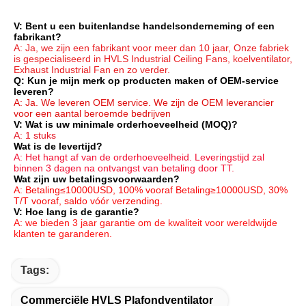
V: Bent u een buitenlandse handelsonderneming of een 
fabrikant?
A: Ja, we zijn een fabrikant voor meer dan 10 jaar, Onze fabriek 
is gespecialiseerd in HVLS Industrial Ceiling Fans, koelventilator, 
Exhaust Industrial Fan en zo verder.
Q: Kun je mijn merk op producten maken of OEM-service 
leveren?
A: Ja. We leveren OEM service. We zijn de OEM leverancier 
voor een aantal beroemde bedrijven
V: Wat is uw minimale orderhoeveelheid (MOQ)?
A: 1 stuks
Wat is de levertijd?
A: Het hangt af van de orderhoeveelheid. Leveringstijd zal 
binnen 3 dagen na ontvangst van betaling door TT.
Wat zijn uw betalingsvoorwaarden?
A: Betaling≤10000USD, 100% vooraf Betaling≥10000USD, 30% 
T/T vooraf, saldo vóór verzending.
V: Hoe lang is de garantie?
A: we bieden 3 jaar garantie om de kwaliteit voor wereldwijde 
klanten te garanderen.
Tags:
Commerciële HVLS Plafondventilator