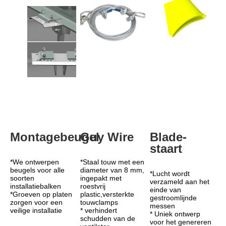
Montagebeugel
Guy Wire
Blade-
staart
*We ontwerpen 
*Staal touw met een 
beugels voor alle 
diameter van 8 mm, 
*Lucht wordt 
soorten 
ingepakt met 
verzameld aan het 
installatiebalken
roestvrij 
einde van 
*Groeven op platen 
plastic,versterkte 
gestroomlijnde 
zorgen voor een 
touwclamps
messen
veilige installatie
* verhindert 
* Uniek ontwerp 
schudden van de 
voor het genereren 