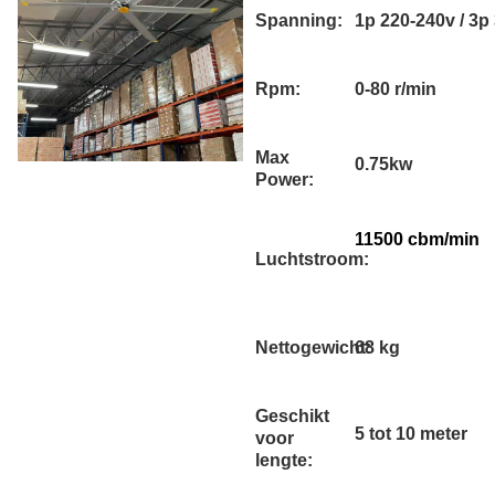
Spanning:
1p 220-240v / 3p
Rpm:
0-80 r/min
Max
0.75kw
Power:
11500 cbm/min
Luchtstroom:
Nettogewicht:
68 kg
Geschikt
5 tot 10 meter
voor
lengte: