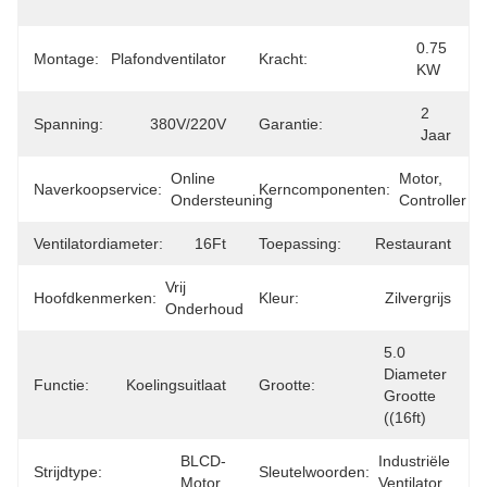
OBM
0.75 
Montage:
Plafondventilator
Kracht:
KW
2 
Spanning:
380V/220V
Garantie:
Jaar
Online 
Motor, 
Naverkoopservice:
Kerncomponenten:
Ondersteuning
Controller
Ventilatordiameter:
16Ft
Toepassing:
Restaurant
Vrij 
Hoofdkenmerken:
Kleur:
Zilvergrijs
Onderhoud
5.0 
Diameter 
Functie:
Koelingsuitlaat
Grootte:
Grootte 
((16ft)
BLCD-
Industriële 
Strijdtype:
Sleutelwoorden:
Motor
Ventilator