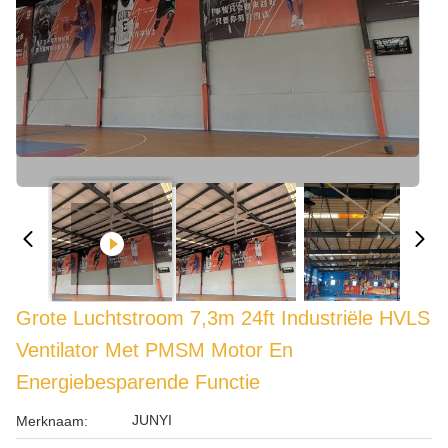
Grote Luchtstroom 7,3m 24ft Industriële HVLS
Ventilator Met PMSM Motor En
Energiebesparende Functie
JUNYI
Merknaam: