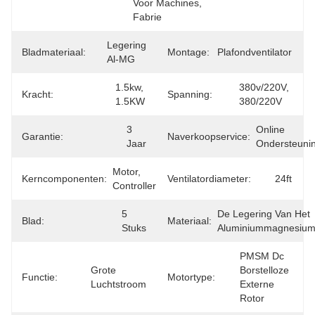
Voor Machines, 
Fabrie
Legering 
Bladmateriaal:
Montage:
Plafondventilator
Al-MG
1.5kw, 
380v/220V, 
Kracht:
Spanning:
1.5KW
380/220V
3 
Online 
Garantie:
Naverkoopservice:
Jaar
Ondersteuni
Motor, 
Kerncomponenten:
Ventilatordiameter:
24ft
Controller
5 
De Legering Van Het 
Blad:
Materiaal:
Stuks
Aluminiummagnesiu
PMSM Dc 
Grote 
Borstelloze 
Functie:
Motortype:
Luchtstroom
Externe 
Rotor