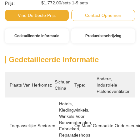
$1,772.00/sets 1-9 sets
Prijs:
Vind De Beste Prijs
Contact Opnemen
Gedetailleerde Informatie
Productbeschrijving
Gedetailleerde Informatie
Andere, 
Sichuan, 
Plaats Van Herkomst:
Type:
Industriële 
China
Plafondventilator
Hotels, 
Kledingwinkels, 
Winkels Voor 
Bouwmaterialen, 
Toepasselijke Sectoren:
Op Maat Gemaakte Ondersteuni
Fabrieken, 
Reparatieshops 