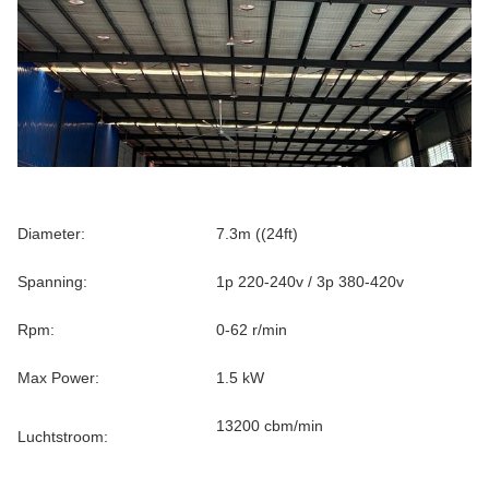
Diameter:
7.3m ((24ft)
Spanning:
1p 220-240v / 3p 380-420v
Rpm:
0-62 r/min
Max Power:
1.5 kW
13200 cbm/min
Luchtstroom: