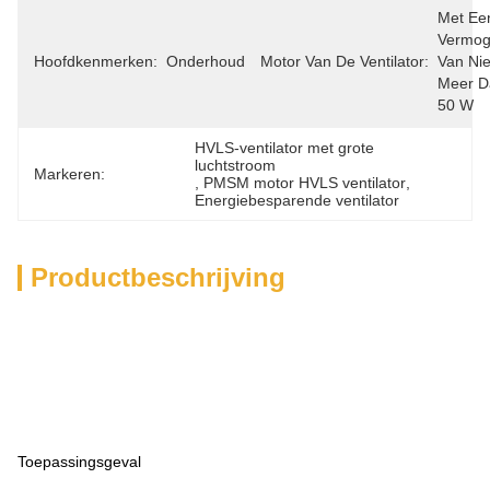
Met Een
Vermog
Hoofdkenmerken:
Onderhoudsvrij
Motor Van De Ventilator:
Van Niet
Meer D
50 W
HVLS-ventilator met grote 
luchtstroom
Markeren:
, 
PMSM motor HVLS ventilator
, 
Energiebesparende ventilator
Productbeschrijving
Toepassingsgeval