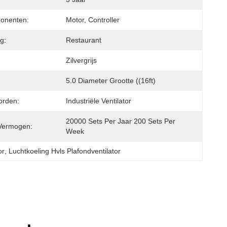
onenten:
Motor, Controller
g:
Restaurant
Zilvergrijs
5.0 Diameter Grootte ((16ft)
orden:
Industriële Ventilator
20000 Sets Per Jaar 200 Sets Per 
Vermogen:
Week
or
, 
Luchtkoeling Hvls Plafondventilator