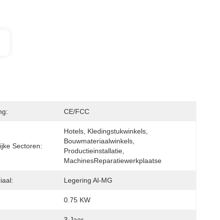
ng:
CE/FCC
Hotels, Kledingstukwinkels, 
Bouwmateriaalwinkels, 
ijke Sectoren:
Productieinstallatie, 
MachinesReparatiewerkplaatse
iaal:
Legering Al-MG
0.75 KW
3 Jaar