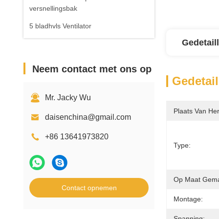
versnellingsbak
5 bladhvls Ventilator
Gedetail
Neem contact met ons op
Gedetail
Mr. Jacky Wu
Plaats Van He
daisenchina@gmail.com
+86 13641973820
Type:
Op Maat Gema
Contact opnemen
Montage:
Spanning: