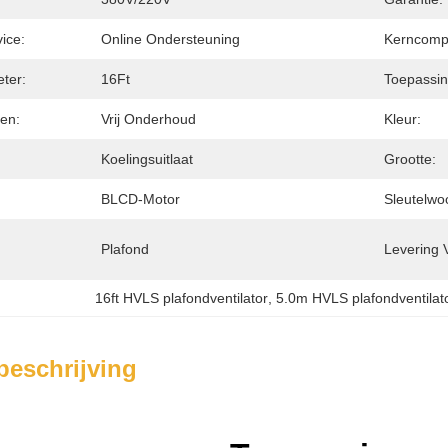
ice:
Online Ondersteuning
Kerncomp
eter:
16Ft
Toepassin
en:
Vrij Onderhoud
Kleur:
Koelingsuitlaat
Grootte:
BLCD-Motor
Sleutelwo
Plafond
Levering 
16ft HVLS plafondventilator
, 
5.0m HVLS plafondventilat
beschrijving