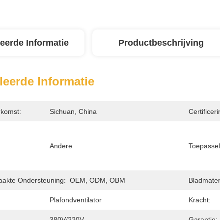
leerde Informatie
Productbeschrijving
leerde Informatie
rkomst:
Sichuan, China
Certificeri
Andere
Toepassel
akte Ondersteuning:
OEM, ODM, OBM
Bladmater
Plafondventilator
Kracht:
380V/220V
Garantie: