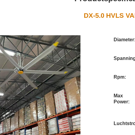
DX-5.0 HVLS V
Diameter
Spanning
Rpm:
Max
Power:
Luchtstr