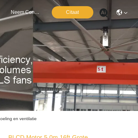
Neem Contact Met Ons Op
Citaat
eling en ventilatie
BLCD Motor 5,0m 16ft Grote