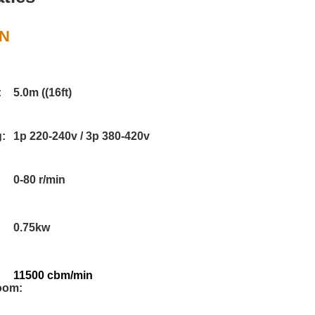
AN
:
5.0m ((16ft)
:
1p 220-240v / 3p 380-420v
0-80 r/min
0.75kw
11500 cbm/min
oom: