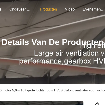
s
Ongeveer Ons
Producten
Video
Evenementen
Details Van De Producten
 motor 5,0m 16ft grote luchtstroom HVLS plafondventilator voor luchtko