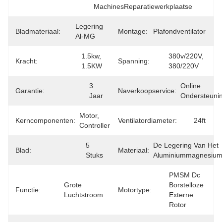
MachinesReparatiewerkplaatse
Legering 
Bladmateriaal:
Montage:
Plafondventilator
Al-MG
1.5kw, 
380v/220V, 
Kracht:
Spanning:
1.5KW
380/220V
3 
Online 
Garantie:
Naverkoopservice:
Jaar
Ondersteuni
Motor, 
Kerncomponenten:
Ventilatordiameter:
24ft
Controller
5 
De Legering Van Het 
Blad:
Materiaal:
Stuks
Aluminiummagnesiu
PMSM Dc 
Grote 
Borstelloze 
Functie:
Motortype:
Luchtstroom
Externe 
Rotor