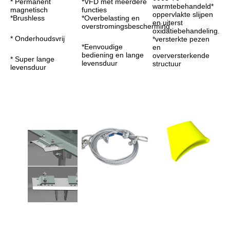
* Permanent 
*VFD met meerdere 
warmtebehandeld* 
magnetisch
functies
oppervlakte slijpen 
*Brushless
*Overbelasting en 
en uiterst 
overstromingsbescherming
oxidatiebehandeling.
* Onderhoudsvrij
*versterkte pezen 
*Eenvoudige 
en 
bediening en lange 
overversterkende 
* Super lange 
levensduur
structuur
levensduur