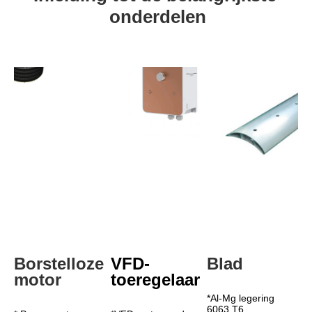
onderdelen
Borstelloze 
VFD-
Blad
motor
toeregelaar
*Al-Mg legering 
6063 T6 