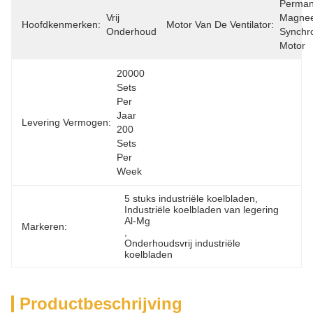
Perman
Vrij 
Magnee
Hoofdkenmerken:
Motor Van De Ventilator:
Onderhoud
Synchro
Motor
20000 
Sets 
Per 
Jaar 
Levering Vermogen:
200 
Sets 
Per 
Week
5 stuks industriële koelbladen
, 
Industriële koelbladen van legering 
Al-Mg
Markeren:
, 
Onderhoudsvrij industriële 
koelbladen
Productbeschrijving