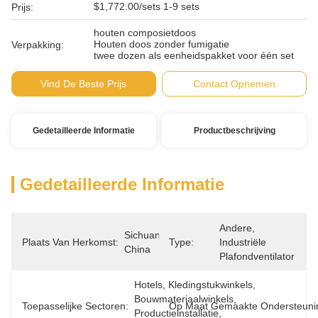
$1,772.00/sets 1-9 sets
Prijs:
houten composietdoos
Houten doos zonder fumigatie
Verpakking:
twee dozen als eenheidspakket voor één set
Vind De Beste Prijs
Contact Opnemen
Gedetailleerde Informatie
Productbeschrijving
Gedetailleerde Informatie
Andere, 
Sichuan, 
Plaats Van Herkomst:
Type:
Industriële 
China
Plafondventilator
Hotels, Kledingstukwinkels, 
Bouwmateriaalwinkels, 
Toepasselijke Sectoren:
Op Maat Gemaakte Ondersteuni
Productieinstallatie, 