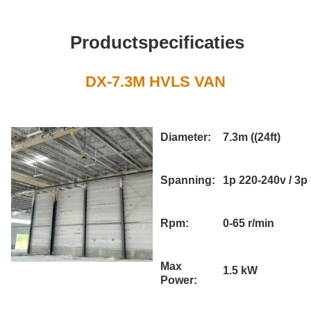
Productspecificaties
DX-7.3M HVLS VAN
Diameter:
7.3m ((24ft)
Spanning:
1p 220-240v / 3p
Rpm:
0-65 r/min
Max
1.5 kW
Power: