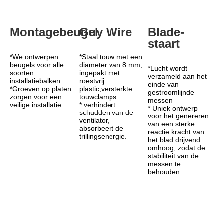
Montagebeugel
Guy Wire
Blade-
staart
*We ontwerpen 
*Staal touw met een 
beugels voor alle 
diameter van 8 mm, 
*Lucht wordt 
soorten 
ingepakt met 
verzameld aan het 
installatiebalken
roestvrij 
einde van 
*Groeven op platen 
plastic,versterkte 
gestroomlijnde 
zorgen voor een 
touwclamps
messen
veilige installatie
* verhindert 
* Uniek ontwerp 
schudden van de 
voor het genereren 
ventilator, 
van een sterke 
absorbeert de 
reactie kracht van 
trillingsenergie.
het blad drijvend 
omhoog, zodat de 
stabiliteit van de 
messen te 
behouden