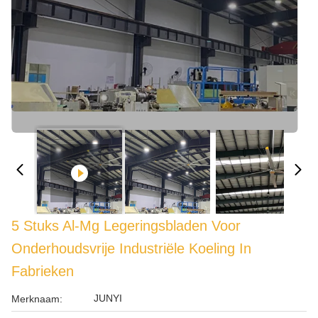
5 Stuks Al-Mg Legeringsbladen Voor
Onderhoudsvrije Industriële Koeling In
Fabrieken
JUNYI
Merknaam: