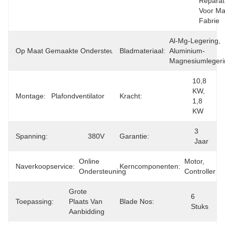
Reparat
Voor Ma
Fabrie
OEM, 
Al-Mg-Legering, 
Op Maat Gemaakte Ondersteuning:
Bladmateriaal:
ODM, 
Aluminium-
OBM
Magnesiumlegeri
10,8 
KW, 
Montage:
Plafondventilator
Kracht:
1,8 
KW
3 
Spanning:
380V
Garantie:
Jaar
Online 
Motor, 
Naverkoopservice:
Kerncomponenten:
Ondersteuning
Controller
Grote 
6 
Toepassing:
Plaats Van 
Blade Nos:
Stuks
Aanbidding