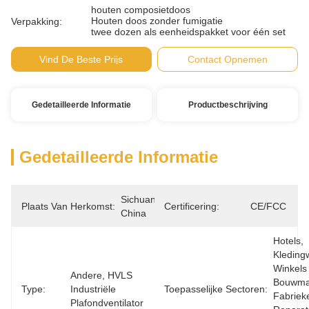
houten composietdoos
Houten doos zonder fumigatie
Verpakking:
twee dozen als eenheidspakket voor één set
Vind De Beste Prijs
Contact Opnemen
Gedetailleerde Informatie
Productbeschrijving
Gedetailleerde Informatie
Sichuan, 
Plaats Van Herkomst:
Certificering:
CE/FCC
China
Hotels, 
Kledingw
Winkels 
Andere, HVLS 
Bouwmat
Type:
Industriële 
Toepasselijke Sectoren:
Fabrieke
Plafondventilator