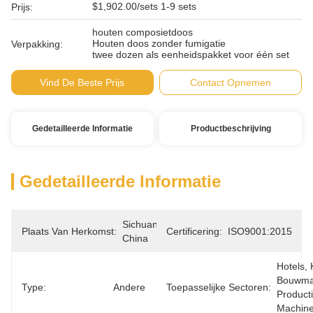
$1,902.00/sets 1-9 sets
Prijs:
houten composietdoos
Houten doos zonder fumigatie
Verpakking:
twee dozen als eenheidspakket voor één set
Vind De Beste Prijs
Contact Opnemen
Gedetailleerde Informatie
Productbeschrijving
Gedetailleerde Informatie
Sichuan, 
Plaats Van Herkomst:
Certificering:
ISO9001:2015
China
Hotels, 
Bouwmat
Type:
Andere
Toepasselijke Sectoren:
Productie
Machine