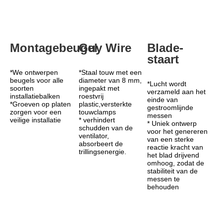
Montagebeugel
Guy Wire
Blade-
staart
*We ontwerpen 
*Staal touw met een 
beugels voor alle 
diameter van 8 mm, 
*Lucht wordt 
soorten 
ingepakt met 
verzameld aan het 
installatiebalken
roestvrij 
einde van 
*Groeven op platen 
plastic,versterkte 
gestroomlijnde 
zorgen voor een 
touwclamps
messen
veilige installatie
* verhindert 
* Uniek ontwerp 
schudden van de 
voor het genereren 
ventilator, 
van een sterke 
absorbeert de 
reactie kracht van 
trillingsenergie.
het blad drijvend 
omhoog, zodat de 
stabiliteit van de 
messen te 
behouden