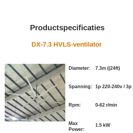
Productspecificaties
DX-7.3 HVLS-ventilator
Diameter:
7.3m ((24ft)
Spanning:
1p 220-240v / 3p
Rpm:
0-62 r/min
Max
1.5 kW
Power: