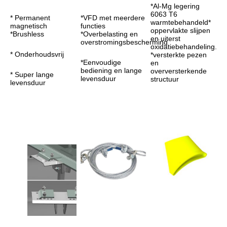
*Al-Mg legering 
6063 T6 
* Permanent 
*VFD met meerdere 
warmtebehandeld* 
magnetisch
functies
oppervlakte slijpen 
*Brushless
*Overbelasting en 
en uiterst 
overstromingsbescherming
oxidatiebehandeling.
* Onderhoudsvrij
*versterkte pezen 
*Eenvoudige 
en 
bediening en lange 
overversterkende 
* Super lange 
levensduur
structuur
levensduur