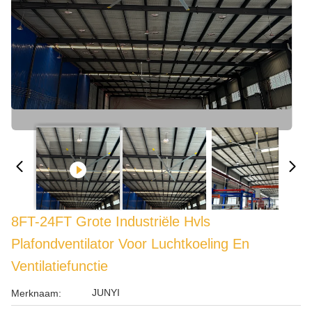
8FT-24FT Grote Industriële Hvls
Plafondventilator Voor Luchtkoeling En
Ventilatiefunctie
JUNYI
Merknaam: