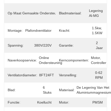
OEM, 
Legering 
Op Maat Gemaakte Ondersteuning:
Bladmateriaal:
ODM, 
Al-MG
OBM
1.5kw, 
Montage:
Plafondventilator
Kracht:
1.5KW
2 
Spanning:
380V/220V
Garantie:
Jaar
Online 
Motor, 
Naverkoopservice:
Kerncomponenten:
Ondersteuning
Controller
0-62 
Ventilatordiameter:
8FT24FT
Versnelling:
RPM
6 
De Legering Van Het 
Blad:
Materiaal:
Stuks
Aluminiummagnesiu
Functie:
Koellucht
Motor:
PMSM