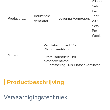
20000 
Sets 
Per 
Industriële 
Jaar 
Productnaam:
Levering Vermogen:
Ventilator
200 
Sets 
Per 
Week
Ventilatiefunctie HVls 
Plafondventilator
, 
Markeren:
Grote industriële HVL 
plafondventilator
, 
Luchtkoeling Hvls Plafondventilator
Productbeschrijving
Vervaardigingstechniek