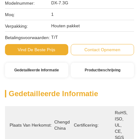
DX-7.3G
Modelnummer:
1
Moq:
Houten pakket
Verpakking:
T/T
Betalingsvoorwaarden:
Vind De Beste Prijs
Contact Opnemen
Gedetailleerde Informatie
Productbeschrijving
Gedetailleerde Informatie
RoHS, 
ISO, 
Chengdu, 
Plaats Van Herkomst:
Certificering:
UL, 
China
CE, 
SGS