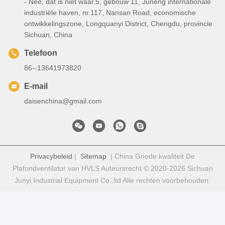
- Nee, dat is niet waar.5, gebouw 11, Juneng internationale
industriële haven, nr.117, Nansan Road, economische
ontwikkelingszone, Longquanyi District, Chengdu, provincie
Sichuan, China
Telefoon
86--13641973820
E-mail
daisenchina@gmail.com
Privacybeleid
|
Sitemap
| China Goede kwaliteit De
Plafondventilator van HVLS Auteursrecht © 2020-2026 Sichuan
Junyi Industrial Equipment Co.,ltd Alle rechten voorbehouden.