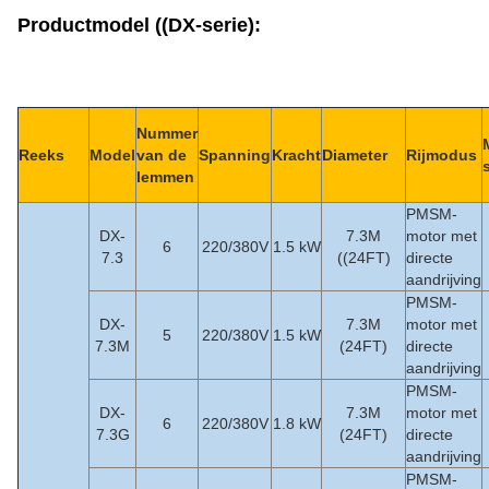
Productmodel ((DX-serie):
Nummer
Reeks
Model
van de
Spanning
Kracht
Diameter
Rijmodus
lemmen
PMSM-
DX-
7.3M
motor met
6
220/380V
1.5 kW
7.3
((24FT)
directe
aandrijving
PMSM-
DX-
7.3M
motor met
5
220/380V
1.5 kW
7.3M
(24FT)
directe
aandrijving
PMSM-
DX-
7.3M
motor met
6
220/380V
1.8 kW
7.3G
(24FT)
directe
aandrijving
PMSM-