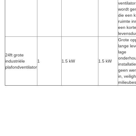
ventilato
wordt ge
die een k
ruimte i
een kort
levensdu
Grote opp
lange le
lage
24ft grote
onderhou
industriële
1
1.5 kW
1.5 kW
installat
plafondventilator
geen wer
in, veilig
milieube