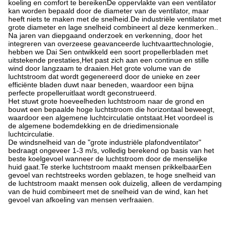
koeling en comfort te bereikenDe oppervlakte van een ventilator
kan worden bepaald door de diameter van de ventilator, maar
heeft niets te maken met de snelheid.De industriële ventilator met
grote diameter en lage snelheid combineert al deze kenmerken..
Na jaren van diepgaand onderzoek en verkenning, door het
integreren van overzeese geavanceerde luchtvaarttechnologie,
hebben we Dai Sen ontwikkeld een soort propellerbladen met
uitstekende prestaties,Het past zich aan een continue en stille
wind door langzaam te draaien.Het grote volume van de
luchtstroom dat wordt gegenereerd door de unieke en zeer
efficiënte bladen duwt naar beneden, waardoor een bijna
perfecte propelleruitlaat wordt geconstrueerd.
Het stuwt grote hoeveelheden luchtstroom naar de grond en
bouwt een bepaalde hoge luchtstroom die horizontaal beweegt,
waardoor een algemene luchtcirculatie ontstaat.Het voordeel is
de algemene bodemdekking en de driedimensionale
luchtcirculatie.
De windsnelheid van de "grote industriële plafondventilator"
bedraagt ongeveer 1-3 m/s, volledig berekend op basis van het
beste koelgevoel wanneer de luchtstroom door de menselijke
huid gaat.Te sterke luchtstroom maakt mensen prikkelbaarEen
gevoel van rechtstreeks worden geblazen, te hoge snelheid van
de luchtstroom maakt mensen ook duizelig, alleen de verdamping
van de huid combineert met de snelheid van de wind, kan het
gevoel van afkoeling van mensen verfraaien.