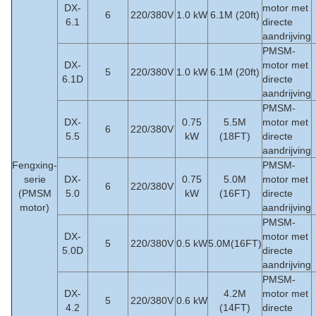
DX-
motor met
6
220/380V
1.0 kW
6.1M (20ft)
6.1
directe
aandrijving
PMSM-
DX-
motor met
5
220/380V
1.0 kW
6.1M (20ft)
6.1D
directe
aandrijving
PMSM-
DX-
0.75
5.5M
motor met
6
220/380V
5.5
kW
(18FT)
directe
aandrijving
Fengxing-
PMSM-
serie
DX-
0.75
5.0M
motor met
6
220/380V
(PMSM
5.0
kW
(16FT)
directe
motor)
aandrijving
PMSM-
DX-
motor met
5
220/380V
0.5 kW
5.0M(16FT)
5.0D
directe
aandrijving
PMSM-
DX-
4.2M
motor met
5
220/380V
0.6 kW
4.2
(14FT)
directe