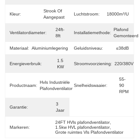
Strook Of 
Kleur:
Luchtstroom:
18000m³/u
Aangepast
24ft-
Plafond 
Ventilatordiameter:
Installatiemethode:
8ft
Gemonteerd
Materiaal:
Aluminiumlegering
Geluidsniveau:
≤38dB
1.5 
Energieverbruik:
Stroomvoorziening:
220/380V
KW
55-
Hvls Industriële 
Productnaam:
Snelheidswaaier:
90 
Plafondventilator
RPM
3 
Garantie:
Jaar
24FT HVls plafondventilator
, 
Markeren:
1.5kw HVL plafondventilator
, 
Grote ruimtes Vls Plafondventilator