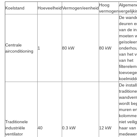
Hoog
Algemen
Koelstand
Hoeveelheid
Vermogen/eenheid
vermogen
vergelijk
De wand
deuren e
van de ins
moeten 
geïsolee
Centrale
1
80 kW
80 kW
onderhou
airconditioning
van het 
van het
filterele
toevoege
koelmidde
De instal
traditione
wandvent
wordt be
muren e
kolommen
Traditionele
niet veili
industriële
40
0.3 kW
12 kW
haar van
ventilator
medewerk