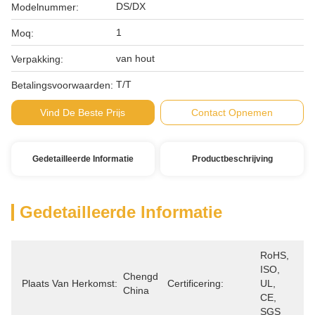
DS/DX
Modelnummer:
1
Moq:
van hout
Verpakking:
T/T
Betalingsvoorwaarden:
Vind De Beste Prijs
Contact Opnemen
Gedetailleerde Informatie
Productbeschrijving
Gedetailleerde Informatie
RoHS, 
ISO, 
Chengdu, 
Plaats Van Herkomst:
Certificering:
UL, 
China
CE, 
SGS