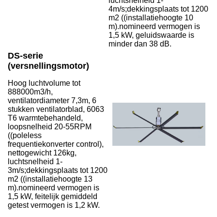
luchtsnelheid 1-
4m/s;dekkingsplaats tot 1200
m2 ((installatiehoogte 10
m).nomineerd vermogen is
1,5 kW, geluidswaarde is
minder dan 38 dB.
DS-serie
(versnellingsmotor)
Hoog luchtvolume tot
888000m3/h,
ventilatordiameter 7,3m, 6
stukken ventilatorblad, 6063
T6 warmtebehandeld,
loopsnelheid 20-55RPM
((poleless
frequentiekonverter control),
nettogewicht 126kg,
luchtsnelheid 1-
3m/s;dekkingsplaats tot 1200
m2 ((installatiehoogte 13
m).nomineerd vermogen is
1,5 kW, feitelijk gemiddeld
getest vermogen is 1,2 kW.