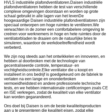
HVLS industriële plafondventilatoren.Daisen industriële
plafondventilatoren hebben de test van verschillende
complexe omgevingen doorstaan en worden op grote
schaal gebruikt in alle lagen van het levenDe
hoogwaardige Daisen industriële plafondventilatoren zijn
speciaal ontworpen om hoge ruimtes te ventileren.We
verwachten in de zomer een comfortabelere omgeving te
creëren voor werknemers in hoge en hete ruimtes door de
ventilatorbladen te draaien om de natuurlijke bries te
simuleren, waardoor de werkdoeltreffendheid wordt
verbeterd.
We zijn nog steeds aan het ontwikkelen en innoveren, en
hebben al doorbroken met de technologie van
gecentraliseerde controle, temperatuur- en
vochtigheidscontrole.Elke ventilator die u koopt en
installeert in ons bedrijf is goedgekeurd om de fabriek te
verlaten na een lange en ononderbroken
vermoeidheidstest en andere professionele technische
tests, en we hebben internationale certificeringen zoals CE
en ISE verkregen, zodat de kwaliteit van elke ventilator
kan worden gegarandeerd.
Ons doel bij Daisen is om de beste kwaliteitsproducten
aan u te presenteren die kwaliteit eisen, zodat elke