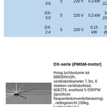
5
220 V
0.3 kW
3.6
(1
DX-
3
5
220 V
0.2 kW
3.0
(1
DX-
0.15
2
5
220 V
2.4
kW
(
DX-serie (PMSM-motor)
Hoog luchtvolume tot
888000m3/h,
ventilatordiameter 7,3m, 6
stukken ventilatorblad,
6063T6, snelheid 5-55RPM
((poolloze
frequentiekonverterbesturing)
, nettogewicht 106kg,