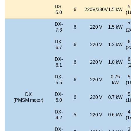
DS-
5
6
220V/380V
1.5 kW
5.0
(1
DX-
7
6
220 V
1.5 kW
7.3
(2
DX-
6
6
220 V
1.2 kW
6.7
(2
DX-
6
6
220 V
1.0 kW
6.1
(2
DX-
0.75
5
6
220 V
5.5
kW
(1
DX
DX-
5
6
220 V
0.7 kW
(PMSM motor)
5.0
(1
DX-
4
5
220 V
0.6 kW
4.2
(1
DX-
3