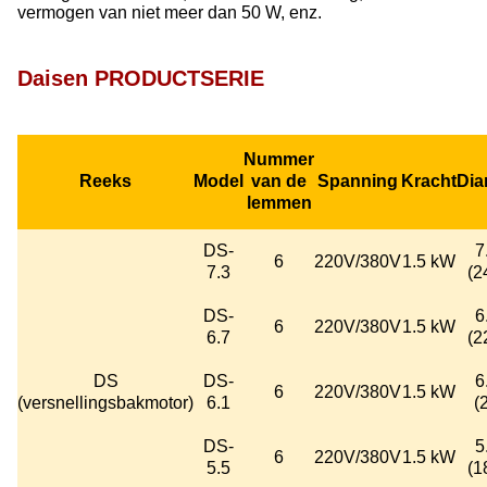
vermogen van niet meer dan 50 W, enz.
Daisen PRODUCTSERIE
Nummer
Reeks
Model
van de
Spanning
Kracht
Dia
lemmen
DS-
7
6
220V/380V
1.5 kW
7.3
(2
DS-
6
6
220V/380V
1.5 kW
6.7
(2
DS
DS-
6
6
220V/380V
1.5 kW
(versnellingsbakmotor)
6.1
(2
DS-
5
6
220V/380V
1.5 kW
5.5
(1