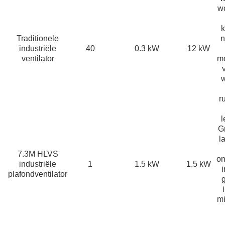
wo
k
Traditionele
n
industriële
40
0.3 kW
12 kW
ventilator
me
w
r
l
G
l
7.3M HLVS
on
industriële
1
1.5 kW
1.5 kW
i
plafondventilator
mi