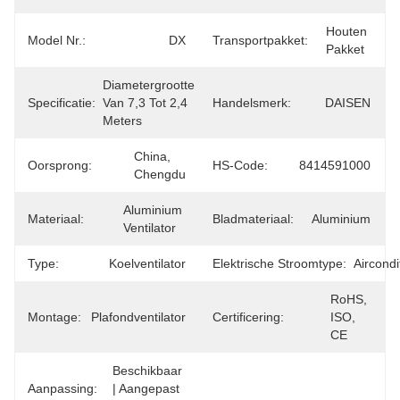
Houten 
Model Nr.:
DX
Transportpakket:
Pakket
Diametergrootte 
Specificatie:
Van 7,3 Tot 2,4 
Handelsmerk:
DAISEN
Meters
China, 
Oorsprong:
HS-Code:
8414591000
Chengdu
Aluminium 
Materiaal:
Bladmateriaal:
Aluminium
Ventilator
Type:
Koelventilator
Elektrische Stroomtype:
Aircondi
RoHS, 
Montage:
Plafondventilator
Certificering:
ISO, 
CE
Beschikbaar 
Aanpassing:
| Aangepast 