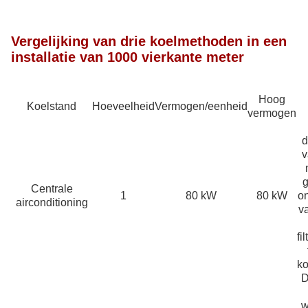
Vergelijking van drie koelmethoden in een
installatie van 1000 vierkante meter
Hoog
Koelstand
Hoeveelheid
Vermogen/eenheid
vermogen
d
v
g
Centrale
1
80 kW
80 kW
o
airconditioning
v
fi
ko
D
w