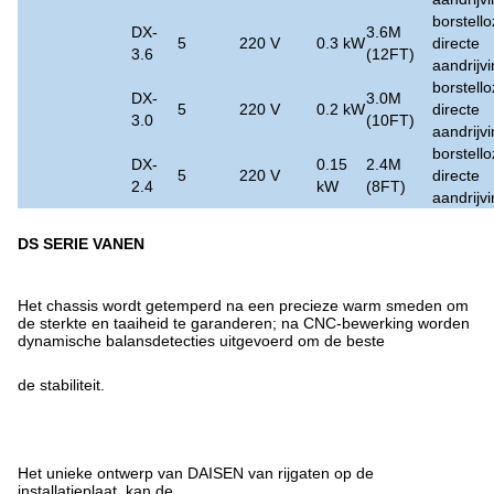
borstell
DX-
3.6M
5
220 V
0.3 kW
directe
3.6
(12FT)
aandrijv
borstell
DX-
3.0M
5
220 V
0.2 kW
directe
3.0
(10FT)
aandrijv
borstell
DX-
0.15
2.4M
5
220 V
directe
2.4
kW
(8FT)
aandrijv
DS SERIE VANEN
Het chassis wordt getemperd na een precieze warm smeden om
de sterkte en taaiheid te garanderen; na CNC-bewerking worden
dynamische balansdetecties uitgevoerd om de beste
de stabiliteit.
Het unieke ontwerp van DAISEN van rijgaten op de
installatieplaat, kan de