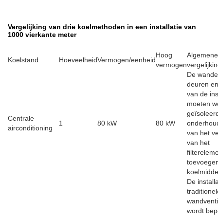
Vergelijking van drie koelmethoden in een installatie van
1000 vierkante meter
Hoog
Algemene
Koelstand
Hoeveelheid
Vermogen/eenheid
vermogen
vergelijki
De wande
deuren e
van de ins
moeten w
geïsoleer
Centrale
1
80 kW
80 kW
onderhou
airconditioning
van het v
van het
filterelem
toevoege
koelmidde
De install
traditione
wandventi
wordt bep