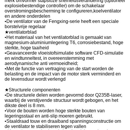
merk omvormer stapsloze snelheidsverandering (optioneel
explosiebestendige controller) om de schakelaar
overstromingsbescherming te configureren,koelventilator
en andere onderdelen
•De ventilator van de Fengxing-serie heeft een speciale
borstelvrije regelaar
★ventilatorblad
•Het materiaal van het ventilatorblad is gemaakt van
magnesium-aluminiumlegering T6, corrosiebestand, hoge
sterkte, hoge taaiheid
•Geavanceerde vloeistofsimulatie software CFD-simulatie
en windtunneltest, in overeenstemming met
aerodynamische anti vermoeidheid;
•Met de functie van vertraging van de start worden de
belasting en de impact van de motor sterk verminderd en
de levensduur wordt verlengd
★Structurele componenten
•De structurele delen worden gevormd door Q235B-laser,
waarbij de verstijvende structuur wordt gebogen, en het
dikste deel is 8 mm.
•Voor de bouten worden hoge sterkte bouten van
legeringsstaal en anti-slip moeren gebruikt.
•Staaldraad touw en draaiband spanningsconstructie om
de ventilator te stabiliseren tegen vallen