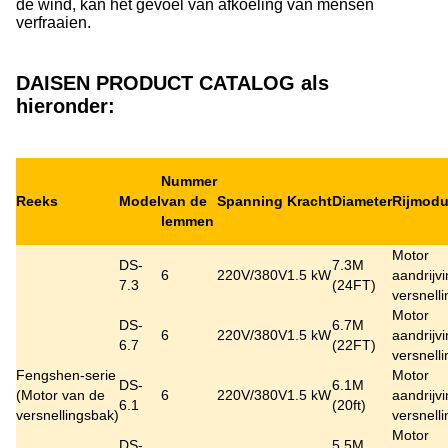
de wind, kan het gevoel van afkoeling van mensen
verfraaien.
DAISEN PRODUCT CATALOG als
hieronder:
Nummer
Reeks
Model
van de
Spanning
Kracht
Diameter
Rijmod
lemmen
Motor
DS-
7.3M
6
220V/380V
1.5 kW
aandrijv
7.3
(24FT)
versnell
Motor
DS-
6.7M
6
220V/380V
1.5 kW
aandrijv
6.7
(22FT)
versnell
Fengshen-serie
Motor
DS-
6.1M
(
Motor van de
6
220V/380V
1.5 kW
aandrijv
6.1
(20ft)
versnellingsbak
)
versnell
Motor
DS-
5.5M