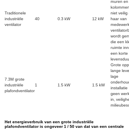
muren en
kolommen.
Traditionele
niet veilig
industriële
40
0.3 kW
12 kW
haar van
ventilator
medewerk
ventilator
wordt ge
die een kl
ruimte in
een korte
levensduu
Grote opp
lange lev
lage
7.3M grote
onderhou
industriële
1
1.5 kW
1.5 kW
installati
plafondventilator
geen werk
in, veiligh
milieubes
Het energieverbruik van een grote industriële
plafondventilator is ongeveer 1 / 50 van dat van een centrale