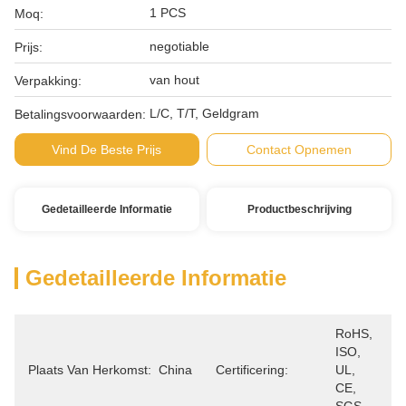
1 PCS
Moq:
negotiable
Prijs:
van hout
Verpakking:
L/C, T/T, Geldgram
Betalingsvoorwaarden:
Vind De Beste Prijs
Contact Opnemen
Gedetailleerde Informatie
Productbeschrijving
Gedetailleerde Informatie
RoHS, 
ISO, 
Plaats Van Herkomst:
China
Certificering:
UL, 
CE, 