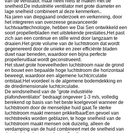
van de ventilator, maar heeft niets te maken met de
snelheid.De industriële ventilator met grote diameter en
lage snelheid combineert al deze kenmerken..
Na jaren van diepgaand onderzoek en verkenning, door
het integreren van overzeese geavanceerde
luchtvaarttechnologie, hebben we Dai Sen ontwikkeld een
soort propellerbladen met uitstekende prestaties,Het past
zich aan een continue en stille wind door langzaam te
draaien.Het grote volume van de luchtstroom dat wordt
gegenereerd door de unieke en zeer efficiënte bladen
duwt naar beneden, waardoor een bijna perfecte
propelleruitlaat wordt geconstrueerd.
Het stuwt grote hoeveelheden luchtstroom naar de grond
en bouwt een bepaalde hoge luchtstroom die horizontaal
beweegt, waardoor een algemene luchtcirculatie
ontstaat.Het voordeel is de algemene bodemdekking en
de driedimensionale luchtcirculatie.
De windsnelheid van de "grote industriële
plafondventilator" bedraagt ongeveer 1-3 m/s, volledig
berekend op basis van het beste koelgevoel wanneer de
luchtstroom door de menselijke huid gaat.Te sterke
luchtstroom maakt mensen prikkelbaarEen gevoel van
rechtstreeks worden geblazen, te hoge snelheid van de
luchtstroom maakt mensen ook duizelig, alleen de
verdamping van de huid combineert met de snelheid van