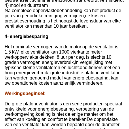
bedwantsen, schimmels enzovoort sterk wordt verminderd.
4) mooi en duurzaam
Na complexe oppervlaktebehandeling kan het product de
pijn van periodieke reiniging vermijden,de kosten-
prestatieverhouding is het hoogst,de levensduur van elke
ventilator kan meer dan 10 jaar bereiken.
4- energiebesparing
Het nominale vermogen van de motor op de ventilator is
1,5 kW, elke ventilator kan 1000 vierkante meter
werkoppervlakte dekken, 8 uur per dag, is slechts 10
graden vermogen energieverbruik,in vergelijking met
typische kleine ventilatoren en luchtconditioners met een
hoog energieverbruik, grote industriële plafond ventilator
kan worden genoemd model van energiebesparing, kan
uw operationele kosten aanzienlijk verminderen.
Werkingsbeginsel
:
De grote plafondventilator is een serie producten speciaal
ontwikkeld voor energiebesparing, verbetering van de
werkomgeving.koeling is niet de enige manier om het
effect van koeling en comfort te bereikenDe oppervlakte
van een ventilator kan worden bepaald door de diameter