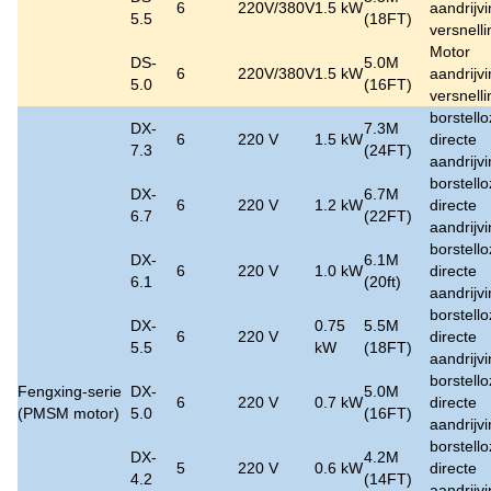
6
220V/380V
1.5 kW
aandrijv
5.5
(18FT)
versnell
Motor
DS-
5.0M
6
220V/380V
1.5 kW
aandrijv
5.0
(16FT)
versnell
borstell
DX-
7.3M
6
220 V
1.5 kW
directe
7.3
(24FT)
aandrijv
borstell
DX-
6.7M
6
220 V
1.2 kW
directe
6.7
(22FT)
aandrijv
borstell
DX-
6.1M
6
220 V
1.0 kW
directe
6.1
(20ft)
aandrijv
borstell
DX-
0.75
5.5M
6
220 V
directe
5.5
kW
(18FT)
aandrijv
borstell
Fengxing-serie
DX-
5.0M
6
220 V
0.7 kW
directe
(PMSM motor)
5.0
(16FT)
aandrijv
borstell
DX-
4.2M
5
220 V
0.6 kW
directe
4.2
(14FT)
aandrijv