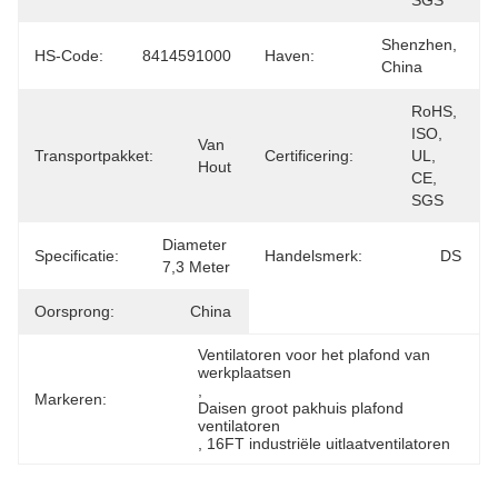
SGS
Shenzhen, 
HS-Code:
8414591000
Haven:
China
RoHS, 
ISO, 
Van 
Transportpakket:
Certificering:
UL, 
Hout
CE, 
SGS
Diameter 
Specificatie:
Handelsmerk:
DS
7,3 Meter
Oorsprong:
China
Ventilatoren voor het plafond van 
werkplaatsen
, 
Markeren:
Daisen groot pakhuis plafond 
ventilatoren
, 
16FT industriële uitlaatventilatoren