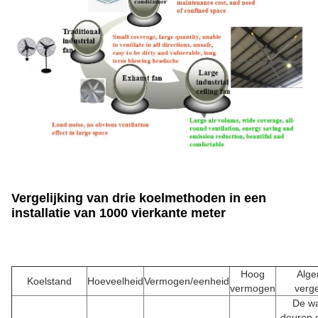
Vergelijking van drie koelmethoden in een
installatie van 1000 vierkante meter
Hoog
Alg
Koelstand
Hoeveelheid
Vermogen/eenheid
vermogen
verge
De w
deuren 