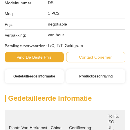
DS
Modelnummer:
1 PCS
Moq:
negotiable
Prijs:
van hout
Verpakking:
L/C, T/T, Geldgram
Betalingsvoorwaarden:
Vind De Beste Prijs
Contact Opnemen
Gedetailleerde Informatie
Productbeschrijving
Gedetailleerde Informatie
RoHS, 
ISO, 
Plaats Van Herkomst:
China
Certificering:
UL, 