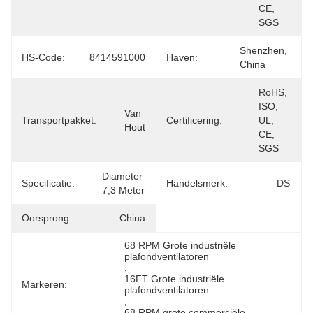
CE, 
SGS
Shenzhen, 
HS-Code:
8414591000
Haven:
China
RoHS, 
ISO, 
Van 
Transportpakket:
Certificering:
UL, 
Hout
CE, 
SGS
Diameter 
Specificatie:
Handelsmerk:
DS
7,3 Meter
Oorsprong:
China
68 RPM Grote industriële 
plafondventilatoren
, 
16FT Grote industriële 
Markeren:
plafondventilatoren
, 
68 RPM grote commerciële 