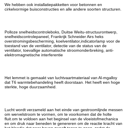
We hebben ook installatiepakketten voor betonnen en
cirkelvormige buisconstructies en alle andere soorten structuren.
Polloze snelheidscontroleboks, Duitse Weitu-structuurontwerp,
snelheidscontrolepaneel, Frankrijk Schneider Airs heks
overstromingsbescherming, koelventilator,indicatorlamp voor de
toestand van de ventilator, detectie van de status van de
ventilator, toevallige automatische stroomonderbreking, anti-
elektromagnetische interferentie
Het lemmet is gemaakt van luchtvaartmateriaal van Al-mgalloy
dat T6 warmtebehandeling heeft doorstaan. Het heeft een hoge
sterkte, hoge duurzaamheid.
Lucht wordt verzameld aan het einde van gestroomlijnde messen
om wervelstroom te vormen, om te voorkomen dat de holte
fluit.om te voldoen aan het beginsel van de vloeistofmechanica
en om druk naar beneden te genereren om de reactie kracht van
het blaadje dat naar boven zweeft tegen te gaan, zodat de