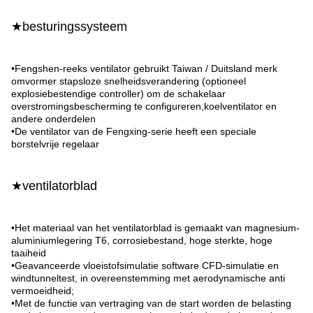
★besturingssysteem
•Fengshen-reeks ventilator gebruikt Taiwan / Duitsland merk
omvormer stapsloze snelheidsverandering (optioneel
explosiebestendige controller) om de schakelaar
overstromingsbescherming te configureren,koelventilator en
andere onderdelen
•De ventilator van de Fengxing-serie heeft een speciale
borstelvrije regelaar
★ventilatorblad
•Het materiaal van het ventilatorblad is gemaakt van magnesium-
aluminiumlegering T6, corrosiebestand, hoge sterkte, hoge
taaiheid
•Geavanceerde vloeistofsimulatie software CFD-simulatie en
windtunneltest, in overeenstemming met aerodynamische anti
vermoeidheid;
•Met de functie van vertraging van de start worden de belasting