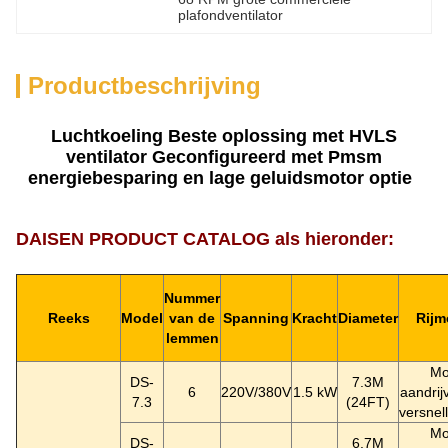
plafondventilator
Productbeschrijving
Luchtkoeling Beste oplossing met HVLS
ventilator Geconfigureerd met Pmsm
energiebesparing en lage geluidsmotor optie
DAISEN PRODUCT CATALOG als hieronder:
Nummer
Reeks
Model
van de
Spanning
Kracht
Diameter
Rijm
lemmen
Mo
DS-
7.3M
6
220V/380V
1.5 kW
aandrij
7.3
(24FT)
versnel
Mo
DS-
6.7M