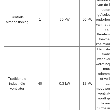
van de i
moeten
geïsole
Centrale
1
80 kW
80 kW
onderho
airconditioning
van het 
van
filterele
toevoe
koelmidd
De insta
tradi
wandven
wordt be
mur
kolomme
Traditionele
niet veil
industriële
40
0.3 kW
12 kW
haa
ventilator
medewerk
ventila
wordt g
die ee
ruimte i