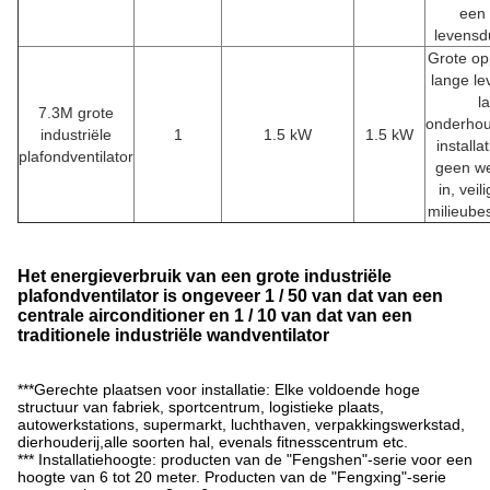
een 
levensd
Grote op
lange le
l
7.3M grote
onderhou
industriële
1
1.5 kW
1.5 kW
installa
plafondventilator
geen we
in, veil
milieube
Het energieverbruik van een grote industriële
plafondventilator is ongeveer 1 / 50 van dat van een
centrale airconditioner en 1 / 10 van dat van een
traditionele industriële wandventilator
***Gerechte plaatsen voor installatie: Elke voldoende hoge
structuur van fabriek, sportcentrum, logistieke plaats,
autowerkstations, supermarkt, luchthaven, verpakkingswerkstad,
dierhouderij,alle soorten hal, evenals fitnesscentrum etc.
*** Installatiehoogte: producten van de "Fengshen"-serie voor een
hoogte van 6 tot 20 meter. Producten van de "Fengxing"-serie