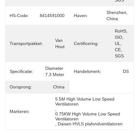
SGS
Shenzhen, 
HS-Code:
8414591000
Haven:
China
RoHS, 
ISO, 
Van 
Transportpakket:
Certificering:
UL, 
Hout
CE, 
SGS
Diameter 
Specificatie:
Handelsmerk:
DS
7,3 Meter
Oorsprong:
China
5.5M High Volume Low Speed 
Ventilatoren
, 
Markeren:
0.75KW High Volume Low Speed 
Ventilatoren
, 
Daisen HVLS plafondventilatoren