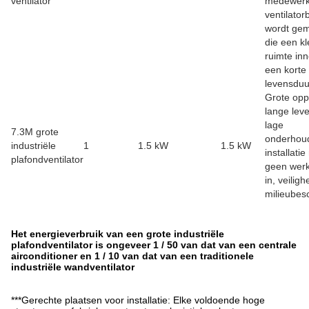
ventilator
medewerk
ventilator
wordt ge
die een kl
ruimte in
een korte
levensduu
Grote opp
lange lev
lage
7.3M grote
onderhou
industriële
1
1.5 kW
1.5 kW
installati
plafondventilator
geen werk
in, veiligh
milieubes
Het energieverbruik van een grote industriële
plafondventilator is ongeveer 1 / 50 van dat van een centrale
airconditioner en 1 / 10 van dat van een traditionele
industriële wandventilator
***Gerechte plaatsen voor installatie: Elke voldoende hoge