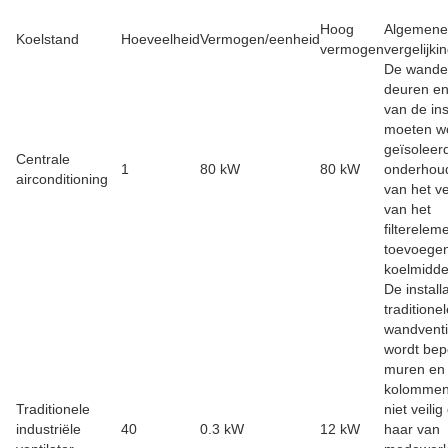
Hoog
Algemene
Koelstand
Hoeveelheid
Vermogen/eenheid
vermogen
vergelijki
De wande
deuren e
van de ins
moeten w
geïsoleer
Centrale
1
80 kW
80 kW
onderhou
airconditioning
van het v
van het
filterelem
toevoege
koelmidde
De install
traditione
wandventi
wordt bep
muren en
kolommen.
Traditionele
niet veilig
industriële
40
0.3 kW
12 kW
haar van