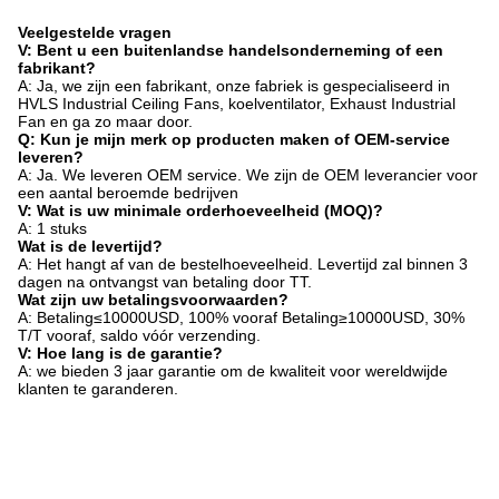
Veelgestelde vragen
V: Bent u een buitenlandse handelsonderneming of een
fabrikant?
A: Ja, we zijn een fabrikant, onze fabriek is gespecialiseerd in
HVLS Industrial Ceiling Fans, koelventilator, Exhaust Industrial
Fan en ga zo maar door.
Q: Kun je mijn merk op producten maken of OEM-service
leveren?
A: Ja. We leveren OEM service. We zijn de OEM leverancier voor
een aantal beroemde bedrijven
V: Wat is uw minimale orderhoeveelheid (MOQ)?
A: 1 stuks
Wat is de levertijd?
A: Het hangt af van de bestelhoeveelheid. Levertijd zal binnen 3
dagen na ontvangst van betaling door TT.
Wat zijn uw betalingsvoorwaarden?
A: Betaling≤10000USD, 100% vooraf Betaling≥10000USD, 30%
T/T vooraf, saldo vóór verzending.
V: Hoe lang is de garantie?
A: we bieden 3 jaar garantie om de kwaliteit voor wereldwijde
klanten te garanderen.