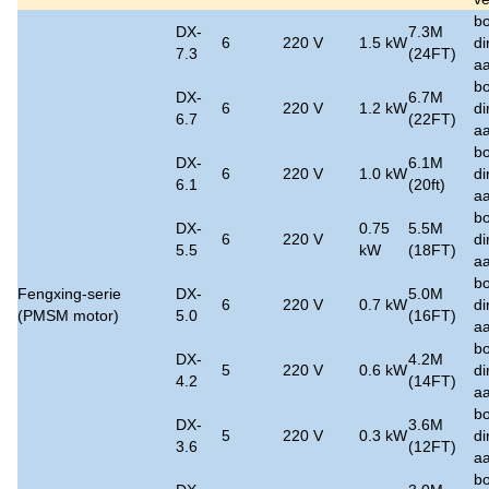
bo
DX-
7.3M
6
220 V
1.5 kW
di
7.3
(24FT)
aa
bo
DX-
6.7M
6
220 V
1.2 kW
di
6.7
(22FT)
aa
bo
DX-
6.1M
6
220 V
1.0 kW
di
6.1
(20ft)
aa
bo
DX-
0.75
5.5M
6
220 V
di
5.5
kW
(18FT)
aa
bo
Fengxing-serie
DX-
5.0M
6
220 V
0.7 kW
di
(PMSM motor)
5.0
(16FT)
aa
bo
DX-
4.2M
5
220 V
0.6 kW
di
4.2
(14FT)
aa
bo
DX-
3.6M
5
220 V
0.3 kW
di
3.6
(12FT)
aa
bo