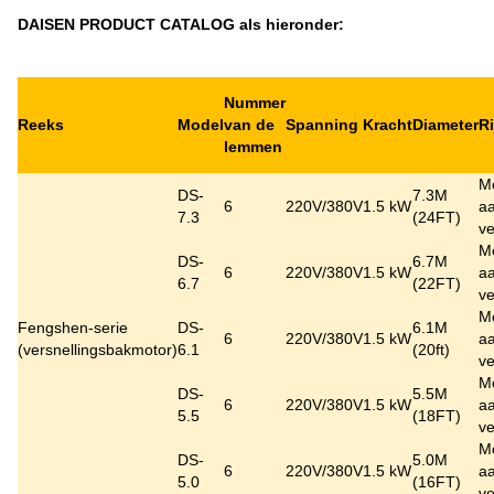
DAISEN PRODUCT CATALOG als hieronder:
Nummer
Reeks
Model
van de
Spanning
Kracht
Diameter
R
lemmen
M
DS-
7.3M
6
220V/380V
1.5 kW
aa
7.3
(24FT)
ve
M
DS-
6.7M
6
220V/380V
1.5 kW
aa
6.7
(22FT)
ve
M
Fengshen-serie
DS-
6.1M
6
220V/380V
1.5 kW
aa
(versnellingsbakmotor)
6.1
(20ft)
ve
M
DS-
5.5M
6
220V/380V
1.5 kW
aa
5.5
(18FT)
ve
M
DS-
5.0M
6
220V/380V
1.5 kW
aa
5.0
(16FT)
ve