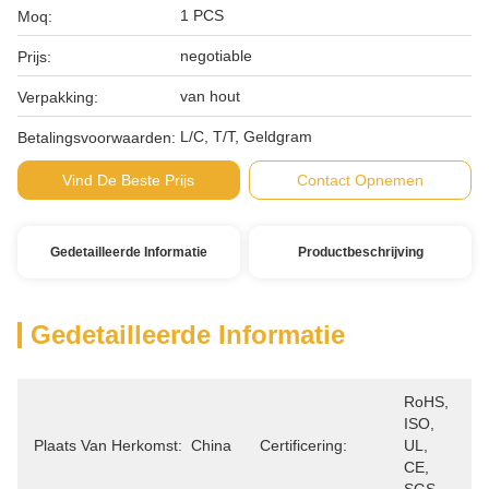
1 PCS
Moq:
negotiable
Prijs:
van hout
Verpakking:
L/C, T/T, Geldgram
Betalingsvoorwaarden:
Vind De Beste Prijs
Contact Opnemen
Gedetailleerde Informatie
Productbeschrijving
Gedetailleerde Informatie
RoHS, 
ISO, 
Plaats Van Herkomst:
China
Certificering:
UL, 
CE, 