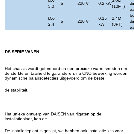
DX-
3.0M
5
220 V
0.2 kW
di
3.0
(10FT)
aa
bo
DX-
0.15
2.4M
5
220 V
di
2.4
kW
(8FT)
aa
DS SERIE VANEN
Het chassis wordt getemperd na een precieze warm smeden om
de sterkte en taaiheid te garanderen; na CNC-bewerking worden
dynamische balansdetecties uitgevoerd om de beste
de stabiliteit.
Het unieke ontwerp van DAISEN van rijgaten op de
installatieplaat, kan de
De installatieplaat is geslipt, we hebben ook installatie kits voor