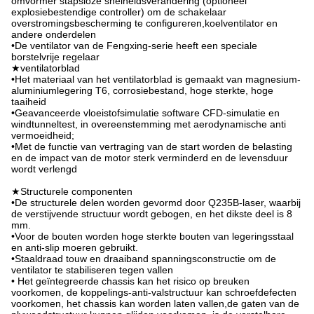
omvormer stapsloze snelheidsverandering (optioneel
explosiebestendige controller) om de schakelaar
overstromingsbescherming te configureren,koelventilator en
andere onderdelen
•De ventilator van de Fengxing-serie heeft een speciale
borstelvrije regelaar
★ventilatorblad
•Het materiaal van het ventilatorblad is gemaakt van magnesium-
aluminiumlegering T6, corrosiebestand, hoge sterkte, hoge
taaiheid
•Geavanceerde vloeistofsimulatie software CFD-simulatie en
windtunneltest, in overeenstemming met aerodynamische anti
vermoeidheid;
•Met de functie van vertraging van de start worden de belasting
en de impact van de motor sterk verminderd en de levensduur
wordt verlengd
★Structurele componenten
•De structurele delen worden gevormd door Q235B-laser, waarbij
de verstijvende structuur wordt gebogen, en het dikste deel is 8
mm.
•Voor de bouten worden hoge sterkte bouten van legeringsstaal
en anti-slip moeren gebruikt.
•Staaldraad touw en draaiband spanningsconstructie om de
ventilator te stabiliseren tegen vallen
• Het geïntegreerde chassis kan het risico op breuken
voorkomen, de koppelings-anti-valstructuur kan schroefdefecten
voorkomen, het chassis kan worden laten vallen,de gaten van de