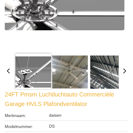
24FT Pmsm Luchtluchtauto Commerciële
Garage HVLS Plafondventilator
daisen
Merknaam:
DS
Modelnummer: