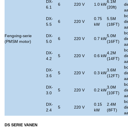
DX-
6.1M
6
220 V
1.0 kW
di
6.1
(20ft)
aa
bo
DX-
0.75
5.5M
6
220 V
di
5.5
kW
(18FT)
aa
bo
Fengxing-serie
DX-
5.0M
6
220 V
0.7 kW
di
(PMSM motor)
5.0
(16FT)
aa
bo
DX-
4.2M
5
220 V
0.6 kW
di
4.2
(14FT)
aa
bo
DX-
3.6M
5
220 V
0.3 kW
di
3.6
(12FT)
aa
bo
DX-
3.0M
5
220 V
0.2 kW
di
3.0
(10FT)
aa
bo
DX-
0.15
2.4M
5
220 V
di
2.4
kW
(8FT)
aa
DS SERIE VANEN