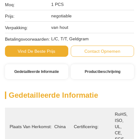
1 PCS
Moq:
negotiable
Prijs:
van hout
Verpakking:
L/C, T/T, Geldgram
Betalingsvoorwaarden:
Vind De Beste Prijs
Contact Opnemen
Gedetailleerde Informatie
Productbeschrijving
Gedetailleerde Informatie
RoHS, 
ISO, 
Plaats Van Herkomst:
China
Certificering:
UL, 
CE, 