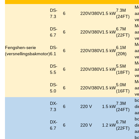
M
DS-
7.3M
6
220V/380V
1.5 kW
aa
7.3
(24FT)
ve
M
DS-
6.7M
6
220V/380V
1.5 kW
aa
6.7
(22FT)
ve
M
Fengshen-serie
DS-
6.1M
6
220V/380V
1.5 kW
aa
(versnellingsbakmotor)
6.1
(20ft)
ve
M
DS-
5.5M
6
220V/380V
1.5 kW
aa
5.5
(18FT)
ve
M
DS-
5.0M
6
220V/380V
1.5 kW
aa
5.0
(16FT)
ve
bo
DX-
7.3M
6
220 V
1.5 kW
di
7.3
(24FT)
aa
bo
DX-
6.7M
6
220 V
1.2 kW
di
6.7
(22FT)
aa
bo