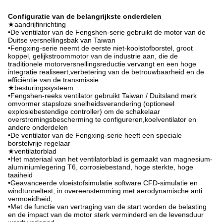
Configuratie van de belangrijkste onderdelen
★aandrijfinrichting
•De ventilator van de Fengshen-serie gebruikt de motor van de
Duitse versnellingsbak van Taiwan
•Fengxing-serie neemt de eerste niet-koolstofborstel, groot
koppel, gelijkstroommotor van de industrie aan, die de
traditionele motorversnellingsreductie vervangt en een hoge
integratie realiseert,verbetering van de betrouwbaarheid en de
efficiëntie van de transmissie
★besturingssysteem
•Fengshen-reeks ventilator gebruikt Taiwan / Duitsland merk
omvormer stapsloze snelheidsverandering (optioneel
explosiebestendige controller) om de schakelaar
overstromingsbescherming te configureren,koelventilator en
andere onderdelen
•De ventilator van de Fengxing-serie heeft een speciale
borstelvrije regelaar
★ventilatorblad
•Het materiaal van het ventilatorblad is gemaakt van magnesium-
aluminiumlegering T6, corrosiebestand, hoge sterkte, hoge
taaiheid
•Geavanceerde vloeistofsimulatie software CFD-simulatie en
windtunneltest, in overeenstemming met aerodynamische anti
vermoeidheid;
•Met de functie van vertraging van de start worden de belasting
en de impact van de motor sterk verminderd en de levensduur