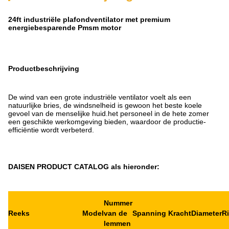
24ft industriële plafondventilator met premium
energiebesparende Pmsm motor
Productbeschrijving
De wind van een grote industriële ventilator voelt als een
natuurlijke bries, de windsnelheid is gewoon het beste koele
gevoel van de menselijke huid.het personeel in de hete zomer
een geschikte werkomgeving bieden, waardoor de productie-
efficiëntie wordt verbeterd.
DAISEN PRODUCT CATALOG als hieronder:
Nummer
Reeks
Model
van de
Spanning
Kracht
Diameter
R
lemmen