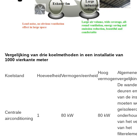
Vergelijking van drie koelmethoden in een installatie van
1000 vierkante meter
Hoog
Algemene
Koelstand
Hoeveelheid
Vermogen/eenheid
vermogen
vergelijki
De wande
deuren e
van de ins
moeten w
geïsoleer
Centrale
1
80 kW
80 kW
onderhou
airconditioning
van het v
van het
filterelem