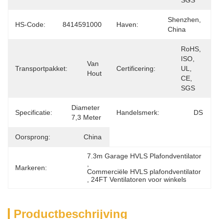
SGS
Shenzhen, 
HS-Code:
8414591000
Haven:
China
RoHS, 
ISO, 
Van 
Transportpakket:
Certificering:
UL, 
Hout
CE, 
SGS
Diameter 
Specificatie:
Handelsmerk:
DS
7,3 Meter
Oorsprong:
China
7.3m Garage HVLS Plafondventilator
, 
Markeren:
Commerciële HVLS plafondventilator
, 
24FT Ventilatoren voor winkels
Productbeschrijving