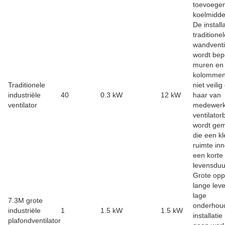
toevoege
koelmidde
De install
traditione
wandventi
wordt bep
muren en
kolommen.
Traditionele
niet veilig
industriële
40
0.3 kW
12 kW
haar van
ventilator
medewerk
ventilator
wordt ge
die een kl
ruimte in
een korte
levensduu
Grote opp
lange lev
lage
7.3M grote
onderhou
industriële
1
1.5 kW
1.5 kW
installati
plafondventilator