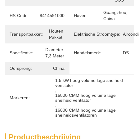
SGS
Guangzhou, 
HS-Code:
8414591000
Haven:
China
Houten 
Transportpakket:
Elektrische Stroomtype:
Aircondi
Pakket
Diameter 
Specificatie:
Handelsmerk:
DS
7,3 Meter
Oorsprong:
China
1.5 kW hoog volume lage snelheid 
ventilator
, 
16800 CMM hoog volume lage 
Markeren:
snelheid ventilator
, 
16800 CMM hoog volume lage 
snelheidsventilatoren
Productbeschrijving