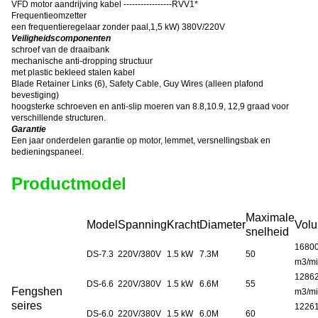
VFD motor aandrijving kabel -----------------RVV1*
Frequentieomzetter
een frequentieregelaar zonder paal
,
1,5 kW) 380V/220V
Veiligheidscomponenten
schroef van de draaibank
mechanische anti-dropping structuur
met plastic bekleed stalen kabel
Blade Retainer Links (6), Safety Cable, Guy Wires (alleen plafond
bevestiging)
hoogsterke schroeven en anti-slip moeren van 8.8,10.9, 12,9 graad voor
verschillende structuren.
Garantie
Een jaar onderdelen garantie op motor, lemmet, versnellingsbak en
bedieningspaneel.
Productmodel
Maximale
Model
Spanning
Kracht
Diameter
Vol
snelheid
1680
DS-7.3
220V/380V
1.5 kW
7.3M
50
m3/m
1286
DS-6.6
220V/380V
1.5 kW
6.6M
55
Fengshen
m3/m
seires
1226
DS-6.0
220V/380V
1.5 kW
6.0M
60