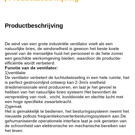
Productbeschrijving
De wind van een grote industriële ventilator voelt als een
natuurlijke bries, de windsnelheid is gewoon het beste koele
gevoel van de menselijke huid.het personeel in de hete zomer
een geschikte werkomgeving bieden, waardoor de productie-
efficiëntie wordt verbeterd.
Functie van de ventilator
:
1
)
ventilatie
De ventilator verbetert de luchtuitwisseling in een hele ruimte, het
is perfect gestroomlijnd ontwerp kan 2-3m/s snelheid
driedimensionale wind produceren, en laat je het gevoel te
hebben van het natuurlijke bries systeem.Het bevordert de
verspreiding van rook., vocht, kooldioxide en slechte lucht met
een hoge specifieke zwaartekracht.
2
)
gemak
Het is gemakkelijk te bedienen, het besturingssysteem neemt het
nieuwste polloze frequentiekonverterbesturingssysteem aan.De
gehumaniseerde operationele interface laat je ook genieten van
de schoonheid van elektronische en mechanische bereiken van
het leven.