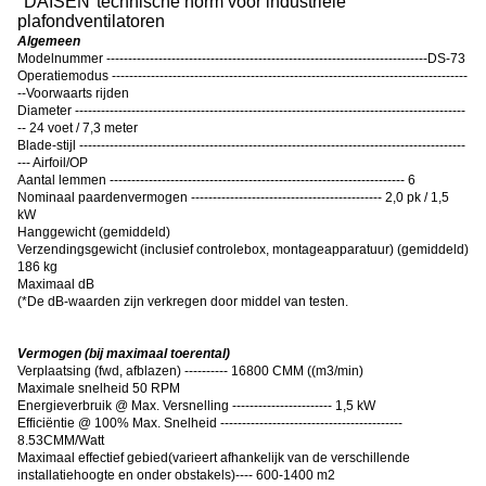
"
DAISEN
"
technische norm voor industriële
plafondventilatoren
Algemeen
Modelnummer --------------------------------------------------------------------------DS-73
Operatiemodus ----------------------------------------------------------------------------------
--Voorwaarts rijden
Diameter ------------------------------------------------------------------------------------------
-- 24 voet / 7,3 meter
Blade-stijl -----------------------------------------------------------------------------------------
--- Airfoil/OP
Aantal lemmen -------------------------------------------------------------------- 6
Nominaal paardenvermogen -------------------------------------------- 2,0 pk / 1,5
kW
Hanggewicht (gemiddeld)
Verzendingsgewicht (inclusief controlebox, montageapparatuur) (gemiddeld)
186 kg
Maximaal dB
(
*De dB-waarden zijn verkregen door middel van testen.
Vermogen (bij maximaal toerental)
Verplaatsing (fwd, afblazen) ---------- 16800 CMM ((m3/min)
Maximale snelheid 50 RPM
Energieverbruik @ Max. Versnelling ----------------------- 1,5 kW
Efficiëntie @ 100% Max. Snelheid ------------------------------------------
8.53CMM/Watt
Maximaal effectief gebied
(
varieert afhankelijk van de verschillende
installatiehoogte en onder obstakels
)
---- 600-1400 m2