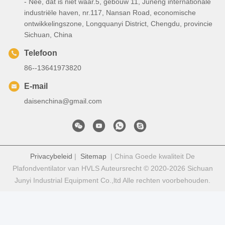
- Nee, dat is niet waar.5, gebouw 11, Juneng internationale
industriële haven, nr.117, Nansan Road, economische
ontwikkelingszone, Longquanyi District, Chengdu, provincie
Sichuan, China
Telefoon
86--13641973820
E-mail
daisenchina@gmail.com
Privacybeleid
|
Sitemap
| China Goede kwaliteit De
Plafondventilator van HVLS Auteursrecht © 2020-2026 Sichuan
Junyi Industrial Equipment Co.,ltd Alle rechten voorbehouden.