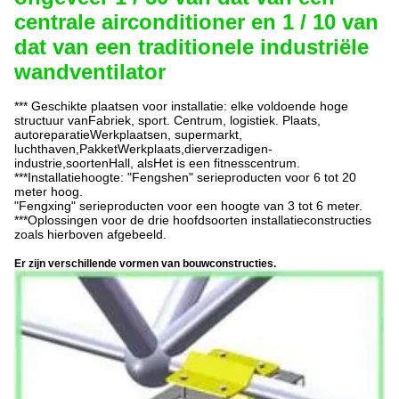
centrale airconditioner en 1 / 10 van
dat van een traditionele industriële
wandventilator
*** Geschikte plaatsen voor installatie: elke voldoende hoge
structuur van
Fabriek, sport.
Centrum, logistiek.
Plaats,
auto
reparatie
Werkplaatsen, supermarkt
,
luchthaven
,
Pakket
Werkplaats,dier
verzadigen
-
industrie,
soorten
Hall, als
Het is een fitnesscentrum.
***Installatiehoogte: "
Fengshen
" serieproducten voor 6 tot 20
meter hoog.
"
Fengxing
" serieproducten voor een hoogte van 3 tot 6 meter.
***Oplossingen voor de drie hoofdsoorten installatieconstructies
zoals hierboven afgebeeld.
Er zijn verschillende vormen van bouwconstructies.