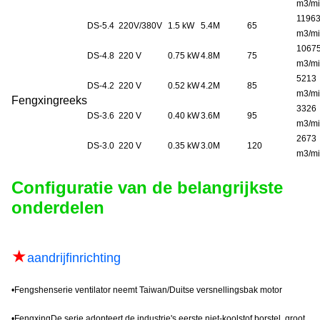
m3/m
1196
DS-5.4
220V/380V
1.5 kW
5.4M
65
m3/m
1067
DS-4.8
220 V
0.75 kW
4.8M
75
m3/m
5213
DS-4.2
220 V
0.52 kW
4.2M
85
m3/m
Fengxing
reeks
3326
DS-3.6
220 V
0.40 kW
3.6M
95
m3/m
2673
DS-3.0
220 V
0.35 kW
3.0M
120
m3/m
Configuratie van de belangrijkste
onderdelen
★
aandrijfinrichting
•
Fengshen
serie ventilator neemt Taiwan/Duitse versnellingsbak motor
•
Fengxing
De serie adopteert de industrie's eerste niet-koolstof borstel, groot