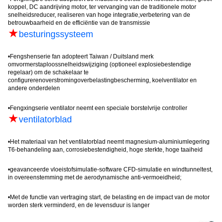
koppel, DC aandrijving motor, ter vervanging van de traditionele motor
snelheidsreducer, realiseren van hoge integratie,verbetering van de
betrouwbaarheid en de efficiëntie van de transmissie
★
besturingssysteem
•
Fengshen
serie fan adopteert Taiwan / Duitsland merk
omvormer
staploos
snelheidswijziging (optioneel explosiebestendige
regelaar) om de schakelaar te
configureren
overstroming
overbelastingbescherming, koelventilator en
andere onderdelen
•
Fengxing
serie ventilator neemt een speciale borstelvrije controller
★
ventilatorblad
•
Het materiaal van het ventilatorblad neemt magnesium-aluminiumlegering
T6-behandeling aan, corrosiebestendigheid, hoge sterkte, hoge taaiheid
•
geavanceerde vloeistofsimulatie-software CFD-simulatie en windtunneltest,
in overeenstemming met de aerodynamische anti-vermoeidheid;
•
Met de functie van vertraging start, de belasting en de impact van de motor
worden sterk verminderd, en de levensduur is lang
er