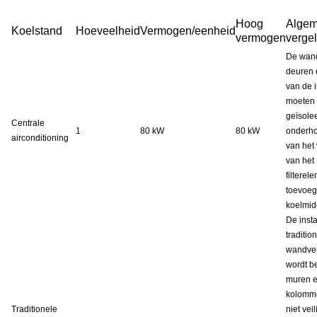
Hoog
Alge
Koelstand
Hoeveelheid
Vermogen/eenheid
vermogen
vergel
De wan
deuren 
van de i
moeten
geïsole
Centrale
1
80 kW
80 kW
onderh
airconditioning
van het
van het
filterel
toevoeg
koelmid
De insta
traditio
wandven
wordt b
muren 
kolomme
Traditionele
niet veil