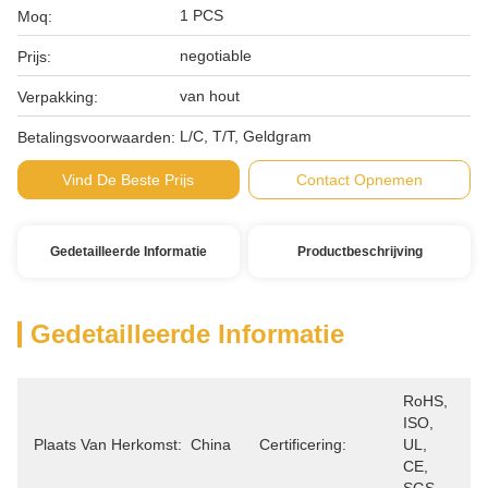
1 PCS
Moq:
negotiable
Prijs:
van hout
Verpakking:
L/C, T/T, Geldgram
Betalingsvoorwaarden:
Vind De Beste Prijs
Contact Opnemen
Gedetailleerde Informatie
Productbeschrijving
Gedetailleerde Informatie
RoHS, 
ISO, 
Plaats Van Herkomst:
China
Certificering:
UL, 
CE, 