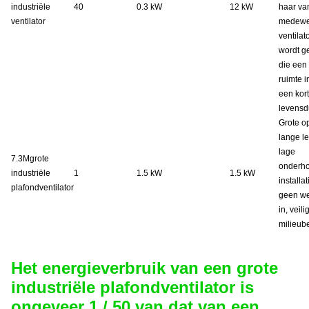
industriële
40
0.3 kW
12 kW
haar va
ventilator
medewer
ventilat
wordt g
die een 
ruimte 
een kor
levensd
Grote o
lange l
lage
7.3M
grote
onderho
industriële
1
1.5 kW
1.5 kW
installa
plafondventilator
geen we
in, veil
milieub
Het energieverbruik van een grote
industriële plafondventilator is
ongeveer 1 / 50 van dat van een