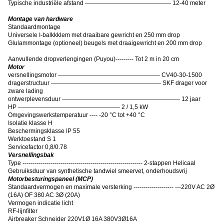
Typische industriële afstand ------------------------------------------- 12-40 meter
Montage van hardware
Standaardmontage
Universele I-balkkklem met draaibare gewricht en 250 mm drop
Glulammontage (optioneel) beugels met draaigewricht en 200 mm drop
Aanvullende dropverlengingen (Puyou)--------- Tot 2 m in 20 cm
Motor
versnellingsmotor --------------------------------------------------- CV40-30-1500
dragerstructuur ------------------------------------------------------- SKF drager voor
zware lading
ontwerplevensduur ----------------------------------------------------------- 12 jaar
HP --------------------------------------------------- 2 / 1,5 kW
Omgevingswerkstemperatuur ---- -20 °C tot +40 °C
Isolatie klasse H
Beschermingsklasse IP 55
Werktoestand S 1
Servicefactor 0,8/0.78
Versnellingsbak
Type ------------------------------------------------------------ 2-stappen Helicaal
Gebruiksduur van synthetische tandwiel smeervet, onderhoudsvrij
Motorbesturingspaneel (MCP)
Standaardvermogen en maximale versterking -------------------- ---220V AC 2Ø
(16A) OF 380 AC 3Ø (20A)
Vermogen indicatie licht
RF-lijnfilter
Airbreaker Schneider 220V1Ø 16A 380V3Ø16A