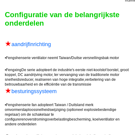
m3/m
Configuratie van de belangrijkste
onderdelen
★
aandrijfinrichting
•
Fengshen
serie ventilator neemt Taiwan/Duitse versnellingsbak motor
•
Fengxing
De serie adopteert de industrie's eerste niet-koolstof borstel, groot
koppel, DC aandrijving motor, ter vervanging van de traditionele motor
snelheidsreducer, realiseren van hoge integratie,verbetering van de
betrouwbaarheid en de efficiëntie van de transmissie
★
besturingssysteem
•
Fengshen
serie fan adopteert Taiwan / Duitsland merk
omvormer
staploos
snelheidswijziging (optioneel explosiebestendige
regelaar) om de schakelaar te
configureren
overstroming
overbelastingbescherming, koelventilator en
andere onderdelen