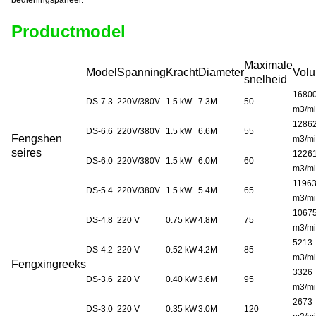
Productmodel
Maximale
Model
Spanning
Kracht
Diameter
Vol
snelheid
1680
DS-7.3
220V/380V
1.5 kW
7.3M
50
m3/m
1286
DS-6.6
220V/380V
1.5 kW
6.6M
55
Fengshen
m3/m
seires
1226
DS-6.0
220V/380V
1.5 kW
6.0M
60
m3/m
1196
DS-5.4
220V/380V
1.5 kW
5.4M
65
m3/m
1067
DS-4.8
220 V
0.75 kW
4.8M
75
m3/m
5213
DS-4.2
220 V
0.52 kW
4.2M
85
m3/m
Fengxing
reeks
3326
DS-3.6
220 V
0.40 kW
3.6M
95
m3/m
2673
DS-3.0
220 V
0.35 kW
3.0M
120