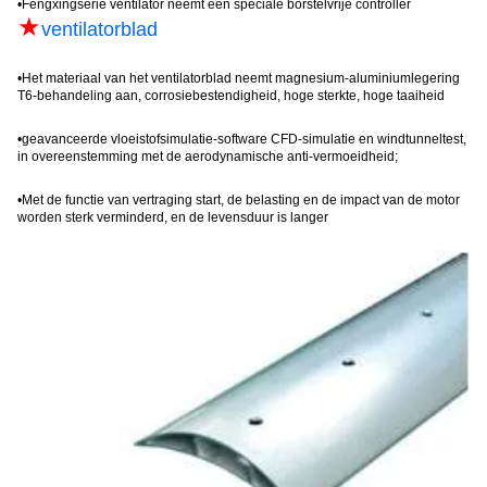
•
Fengxing
serie ventilator neemt een speciale borstelvrije controller
★
ventilatorblad
•
Het materiaal van het ventilatorblad neemt magnesium-aluminiumlegering
T6-behandeling aan, corrosiebestendigheid, hoge sterkte, hoge taaiheid
•
geavanceerde vloeistofsimulatie-software CFD-simulatie en windtunneltest,
in overeenstemming met de aerodynamische anti-vermoeidheid;
•
Met de functie van vertraging start, de belasting en de impact van de motor
worden sterk verminderd, en de levensduur is lang
er