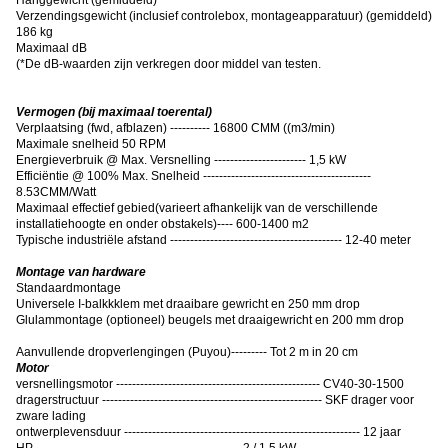
Verzendingsgewicht (inclusief controlebox, montageapparatuur) (gemiddeld)
186 kg
Maximaal dB
(
*De dB-waarden zijn verkregen door middel van testen.
Vermogen (bij maximaal toerental)
Verplaatsing (fwd, afblazen) ---------- 16800 CMM ((m3/min)
Maximale snelheid 50 RPM
Energieverbruik @ Max. Versnelling ----------------------- 1,5 kW
Efficiëntie @ 100% Max. Snelheid ------------------------------------------
8.53CMM/Watt
Maximaal effectief gebied
(
varieert afhankelijk van de verschillende
installatiehoogte en onder obstakels
)
---- 600-1400 m2
Typische industriële afstand ------------------------------------------- 12-40 meter
Montage van hardware
Standaardmontage
Universele I-balkkklem met draaibare gewricht en 250 mm drop
Glulammontage (optioneel) beugels met draaigewricht en 200 mm drop
Aanvullende dropverlengingen (Puyou)--------- Tot 2 m in 20 cm
Motor
versnellingsmotor --------------------------------------------------- CV40-30-1500
dragerstructuur ------------------------------------------------------- SKF drager voor
zware lading
ontwerplevensduur ----------------------------------------------------------- 12 jaar
HP --------------------------------------------------- 2 / 1,5 kW