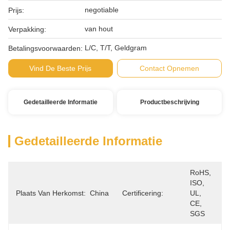
negotiable
Prijs:
van hout
Verpakking:
L/C, T/T, Geldgram
Betalingsvoorwaarden:
Vind De Beste Prijs
Contact Opnemen
Gedetailleerde Informatie
Productbeschrijving
Gedetailleerde Informatie
RoHS, 
ISO, 
Plaats Van Herkomst:
China
Certificering:
UL, 
CE, 
SGS