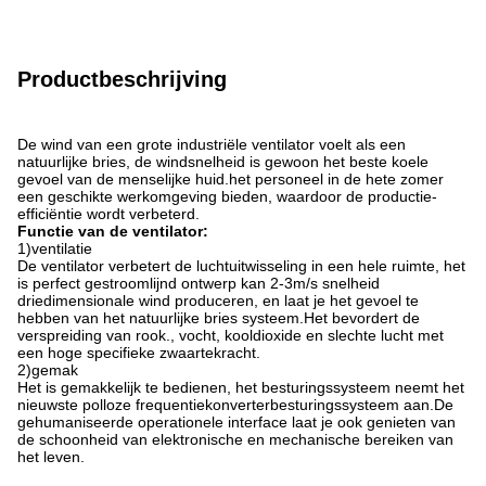
Productbeschrijving
De wind van een grote industriële ventilator voelt als een
natuurlijke bries, de windsnelheid is gewoon het beste koele
gevoel van de menselijke huid.het personeel in de hete zomer
een geschikte werkomgeving bieden, waardoor de productie-
efficiëntie wordt verbeterd.
Functie van de ventilator
:
1
)
ventilatie
De ventilator verbetert de luchtuitwisseling in een hele ruimte, het
is perfect gestroomlijnd ontwerp kan 2-3m/s snelheid
driedimensionale wind produceren, en laat je het gevoel te
hebben van het natuurlijke bries systeem.Het bevordert de
verspreiding van rook., vocht, kooldioxide en slechte lucht met
een hoge specifieke zwaartekracht.
2
)
gemak
Het is gemakkelijk te bedienen, het besturingssysteem neemt het
nieuwste polloze frequentiekonverterbesturingssysteem aan.De
gehumaniseerde operationele interface laat je ook genieten van
de schoonheid van elektronische en mechanische bereiken van
het leven.