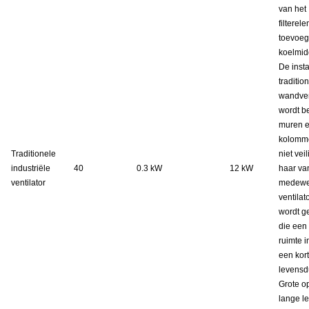
van het
filterel
toevoeg
koelmid
De insta
traditio
wandven
wordt b
muren 
kolomme
Traditionele
niet veil
industriële
40
0.3 kW
12 kW
haar va
ventilator
medewer
ventilat
wordt g
die een 
ruimte 
een kor
levensd
Grote o
lange l