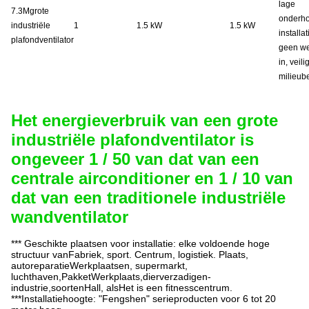
lage
7.3M
grote
onderho
industriële
1
1.5 kW
1.5 kW
installa
plafondventilator
geen we
in, veil
milieub
Het energieverbruik van een grote
industriële plafondventilator is
ongeveer 1 / 50 van dat van een
centrale airconditioner en 1 / 10 van
dat van een traditionele industriële
wandventilator
*** Geschikte plaatsen voor installatie: elke voldoende hoge
structuur van
Fabriek, sport.
Centrum, logistiek.
Plaats,
auto
reparatie
Werkplaatsen, supermarkt
,
luchthaven
,
Pakket
Werkplaats,dier
verzadigen
-
industrie,
soorten
Hall, als
Het is een fitnesscentrum.
***Installatiehoogte: "
Fengshen
" serieproducten voor 6 tot 20