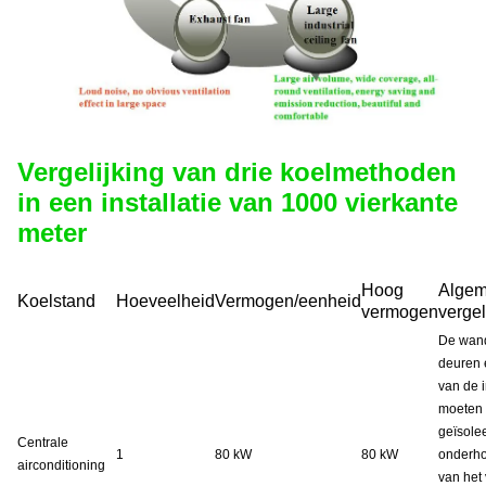
Vergelijking van drie koelmethoden
in een installatie van 1000 vierkante
meter
Hoog
Alge
Koelstand
Hoeveelheid
Vermogen/eenheid
vermogen
vergel
De wan
deuren 
van de i
moeten
geïsole
Centrale
1
80 kW
80 kW
onderh
airconditioning
van het