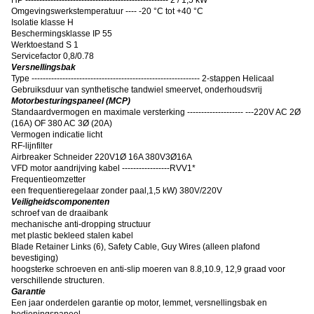
Omgevingswerkstemperatuur ---- -20 °C tot +40 °C
Isolatie klasse H
Beschermingsklasse IP 55
Werktoestand S 1
Servicefactor 0,8/0.78
Versnellingsbak
Type ------------------------------------------------------------ 2-stappen Helicaal
Gebruiksduur van synthetische tandwiel smeervet, onderhoudsvrij
Motorbesturingspaneel (MCP)
Standaardvermogen en maximale versterking -------------------- ---220V AC 2Ø
(16A) OF 380 AC 3Ø (20A)
Vermogen indicatie licht
RF-lijnfilter
Airbreaker Schneider 220V1Ø 16A 380V3Ø16A
VFD motor aandrijving kabel -----------------RVV1*
Frequentieomzetter
een frequentieregelaar zonder paal
,
1,5 kW) 380V/220V
Veiligheidscomponenten
schroef van de draaibank
mechanische anti-dropping structuur
met plastic bekleed stalen kabel
Blade Retainer Links (6), Safety Cable, Guy Wires (alleen plafond
bevestiging)
hoogsterke schroeven en anti-slip moeren van 8.8,10.9, 12,9 graad voor
verschillende structuren.
Garantie
Een jaar onderdelen garantie op motor, lemmet, versnellingsbak en
bedieningspaneel.