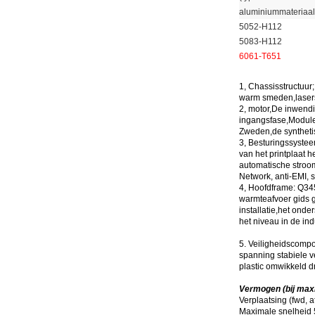
aluminiummateriaal
5052-H112
5083-H112
6061-T651
1, Chassisstructuur;
warm smeden,lasers
2, motor
,
De inwendi
ingangsfase,Module 
Zweden,de synthetis
3, Besturingssystee
van het printplaat 
automatische stroom
Network, anti-EMI, 
4, Hoofdframe: Q345
warmteafvoer gids g
installatie,het onde
het niveau in de ind
5. Veiligheidscompo
spanning stabiele v
plastic omwikkeld d
Vermogen (bij maxi
Verplaatsing (fwd, 
Maximale snelheid