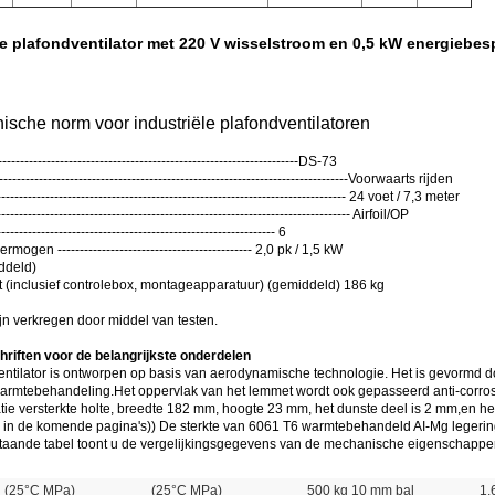
le plafondventilator met 220 V wisselstroom en 0,5 kW energiebes
nische norm voor industriële plafondventilatoren
---------------------------------------------------------------DS-73
---------------------------------------------------------------------------Voorwaarts rijden
----------------------------------------------------------------------------- 24 voet / 7,3 meter
------------------------------------------------------------------------------- Airfoil/OP
---------------------------------------------------------- 6
gen -------------------------------------------- 2,0 pk / 1,5 kW
ddeld)
 (inclusief controlebox, montageapparatuur) (gemiddeld) 186 kg
n verkregen door middel van testen.
riften voor de belangrijkste onderdelen
ntilator is ontworpen op basis van aerodynamische technologie. Het is gevormd d
rmtebehandeling.Het oppervlak van het lemmet wordt ook gepasseerd anti-corrosiev
tie versterkte holte, breedte 182 mm, hoogte 23 mm, het dunste deel is 2 mm,en het
in de komende pagina's)) De sterkte van 6061 T6 warmtebehandeld AI-Mg legering 
taande tabel toont u de vergelijkingsgegevens van de mechanische eigenschappen
(25°C MPa)
(25°C MPa)
500 kg 10 mm bal
1.