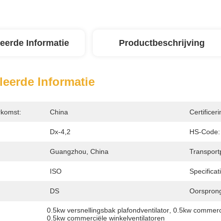
leerde Informatie
Productbeschrijving
leerde Informatie
rkomst:
China
Certificeri
Dx-4,2
HS-Code:
Guangzhou, China
Transport
ISO
Specificat
DS
Oorspron
0.5kw versnellingsbak plafondventilator
, 
0.5kw commerci
0.5kw commerciële winkelventilatoren