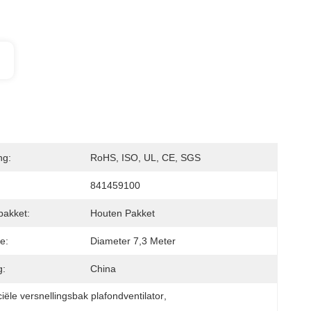
ng:
RoHS, ISO, UL, CE, SGS
841459100
pakket:
Houten Pakket
ie:
Diameter 7,3 Meter
g:
China
ële versnellingsbak plafondventilator
, 