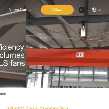
Neem Contact Met Ons Op
Citaat
ator
220VAC 0,5kw Commerciële