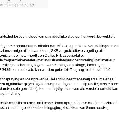
tbreidingspercentage
rkte.het lost de invloed van onmiddellijke slag op, het wordt bewerkt via
e gehele apparatuur is minder dan 60 dB, supersterke versnellingen met
eziumvormige uitlaat van de as, SKF vergrote olieverzegeling uit
ij., en de motor heeft een Duitse H-klasse isolatie.
frequentiekonverter (met industriestandaardcertificering),het interieur
breaker, bescherming tegen overbelasting en lekkage, toevallige
 RS485-communicatie kan worden gebruikt. Toegang tot Industrial 4.0
ticspraying en roestpreventie.Het schild neemt roestvrij staal materiaal
n rijgatontwerp (waistgatontwerp heeft geen anti-slipfunctie) verstelbare
aal universele gewricht (alleen eenzijdige transversale verstelbaarheid kan
ing-inrichting
rke anti-slip moeren, anti-losse draad lijm, anti-losse draaiboei schroef
sstaal met hoge sterkte hechtingsglue, 4 stukken van 8 mm roestvrij