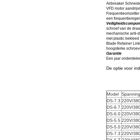
Airbreaker Schnei
VFD motor aandrijvin
Frequentieomzetter
een frequentieregel
Veiligheidscompo
schroef van de dra
mechanische anti-d
met plastic bekleed
Blade Retainer Link
hoogsterke schroeve
Garantie
Een jaar onderdelen
De optie voor ind
Model
Spannin
DS-7.3
220V/38
DS-6.7
220V/38
DS-6.0
220V/38
DS-5.5
220V/38
DS-5.0
220V/38
DS-7.3
220V/38