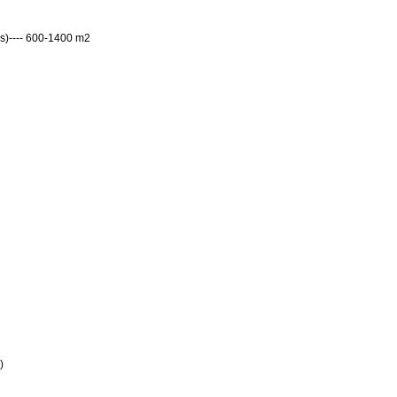
ls
)
---- 600-1400 m2
)