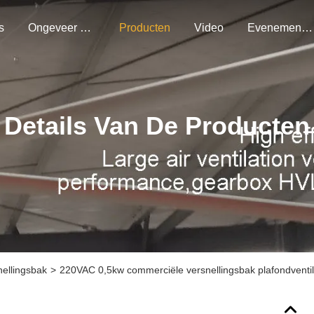
s
Ongeveer Ons
Producten
Video
Evenementen
Details Van De Producten
nellingsbak
>
220VAC 0,5kw commerciële versnellingsbak plafondventil