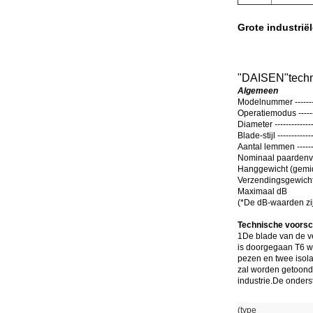
Grote industrië
"
DAISEN
"
tech
Algemeen
Modelnummer -----------
Operatiemodus ---------
Diameter ---------------
Blade-stijl -------------
Aantal lemmen ----------
Nominaal paardenvermo
Hanggewicht (gemi
Verzendingsgewicht
Maximaal dB
(
*De dB-waarden zij
Technische voorsch
1De blade van de ve
is doorgegaan T6 wa
pezen en twee isola
zal worden getoond 
industrie.De onders
(type