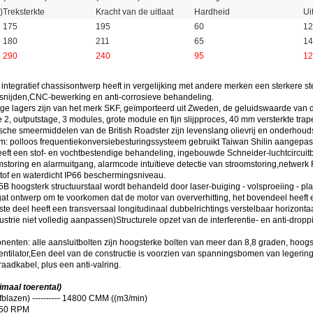
)
Treksterkte
Kracht van de uitlaat
Hardheid
Ui
175
195
60
12
180
211
65
14
290
240
95
12
 integratief chassisontwerp heeft in vergelijking met andere merken een sterkere ste
nijden,CNC-bewerking en anti-corrosieve behandeling.
ge lagers zijn van het merk SKF, geïmporteerd uit Zweden, de geluidswaarde van d
2, outputstage, 3 modules, grote module en fijn slijpproces, 40 mm versterkte trap
che smeermiddelen van de British Roadster zijn levenslang olievrij en onderhoudsvr
m: polloos frequentiekonversiebesturingssysteem gebruikt Taiwan Shilin aangepaste 
heeft een stof- en vochtbestendige behandeling, ingebouwde Schneider-luchtcircuit
storing en alarmuitgang, alarmcode intuïtieve detectie van stroomstoring,netwerk
stof en waterdicht IP66 beschermingsniveau.
B hoogsterk structuurstaal wordt behandeld door laser-buiging - volsproeiing - plas
at ontwerp om te voorkomen dat de motor van oververhitting, het bovendeel heeft ee
rste deel heeft een transversaal longitudinaal dubbelrichtings verstelbaar horizont
ustrie niet volledig aanpassen)Structurele opzet van de interferentie- en anti-dropp
nenten: alle aansluitbolten zijn hoogsterke bolten van meer dan 8,8 graden, hoogste
entilator,Een deel van de constructie is voorzien van spanningsbomen van legering
raadkabel, plus een anti-valring.
maal toerental)
afblazen) ---------- 14800 CMM ((m3/min)
 50 RPM