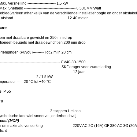
. Versnelling ----------------------- 1,5 kW
x. Snelheid ------------------------------------------ 8.53CMM/Watt
gebied
(
varieert afhankelijk van de verschillende installatiehoogte en onder obstake
fstand ------------------------------------------- 12-40 meter
ware
klem met draaibare gewricht en 250 mm drop
ioneel) beugels met draaigewricht en 200 mm drop
lengingen (Puyou)--------- Tot 2 m in 20 cm
----------------------------------------------- CV40-30-1500
------------------------------------------------- SKF drager voor zware lading
------------------------------------------------------ 12 jaar
----------------------------- 2 / 1,5 kW
eratuur ---- -20 °C tot +40 °C
 IP 55
78
----------------------------------------- 2-stappen Helicaal
nthetische tandwiel smeervet, onderhoudsvrij
neel (MCP)
n maximale versterking -------------------- ---220V AC 2Ø (16A) OF 380 AC 3Ø (20A
licht