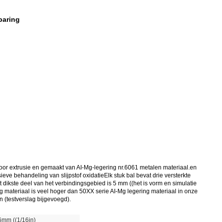
paring
oor extrusie en gemaakt van AI-Mg-legering nr.6061 metalen materiaal.en
e behandeling van slijpstof oxidatieElk stuk bal bevat drie versterkte
 dikste deel van het verbindingsgebied is 5 mm ((het is vorm en simulatie
materiaal is veel hoger dan 50XX serie AI-Mg legering materiaal in onze
 (testverslag bijgevoegd).
6mm ((1/16in)