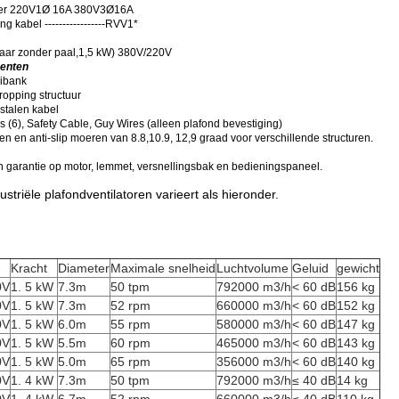
der 220V1Ø 16A 380V3Ø16A
g kabel -----------------RVV1*
aar zonder paal
,
1,5 kW) 380V/220V
nenten
aibank
ropping structuur
 stalen kabel
s (6), Safety Cable, Guy Wires (alleen plafond bevestiging)
n en anti-slip moeren van 8.8,10.9, 12,9 graad voor verschillende structuren.
 garantie op motor, lemmet, versnellingsbak en bedieningspaneel.
ustriële plafondventilatoren varieert als hieronder.
g
Kracht
Diameter
Maximale snelheid
Luchtvolume
Geluid
gewicht
0V
1. 5 kW
7.3m
50 tpm
792000 m3/h
< 60 dB
156 kg
0V
1. 5 kW
7.3m
52 rpm
660000 m3/h
< 60 dB
152 kg
0V
1. 5 kW
6.0m
55 rpm
580000 m3/h
< 60 dB
147 kg
0V
1. 5 kW
5.5m
60 rpm
465000 m3/h
< 60 dB
143 kg
0V
1. 5 kW
5.0m
65 rpm
356000 m3/h
< 60 dB
140 kg
0V
1. 4 kW
7.3m
50 tpm
792000 m3/h
≤ 40 dB
14 kg