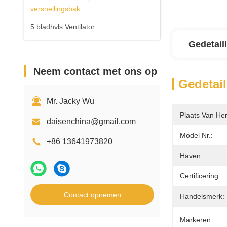
versnellingsbak
5 bladhvls Ventilator
Gedetail
Neem contact met ons op
Gedetail
Mr. Jacky Wu
Plaats Van He
daisenchina@gmail.com
Model Nr.:
+86 13641973820
Haven:
Certificering:
Contact opnemen
Handelsmerk:
Markeren: