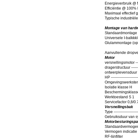
Energieverbruik @ Max
Efficiëntie @ 100% Ma
Maximaal effectief 
Typische industriële a
Montage van hard
Standaardmontage
Universele I-balkk
Glulammontage (opt
Aanvullende dropver
Motor
versnellingsmotor ----
dragerstructuur ------
ontwerplevensduur -----
HP ----------------------
Omgevingswerkstemp
Isolatie klasse H
Beschermingsklasse
Werktoestand S 1
Servicefactor 0,8/0.
Versnellingsbak
Type -------------------
Gebruiksduur van sy
Motorbesturingspa
Standaardvermogen e
Vermogen indicatie 
RF-lijnfilter