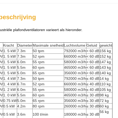
beschrijving
ustriële plafondventilatoren varieert als hieronder.
g
Kracht
Diameter
Maximale snelheid
Luchtvolume
Geluid
gewicht
0V
1. 5 kW
7.3m
50 tpm
792000 m3/h
< 60 dB
156 kg
0V
1. 5 kW
7.3m
52 rpm
660000 m3/h
< 60 dB
152 kg
0V
1. 5 kW
6.0m
55 rpm
580000 m3/h
< 60 dB
147 kg
0V
1. 5 kW
5.5m
60 rpm
465000 m3/h
< 60 dB
143 kg
0V
1. 5 kW
5.0m
65 rpm
356000 m3/h
< 60 dB
140 kg
0V
1. 4 kW
7.3m
50 tpm
792000 m3/h
≤ 40 dB
14 kg
0V
1. 4 kW
6.7m
52 rpm
660000 m3/h
≤ 40 dB
110 kg
0V
1. 2 kW
6.0m
55 rpm
580000 m3/h
≤ 40 dB
105 kg
0V
1. 0 kW
5.5m
60 rpm
465000 m3/h
≤ 30 dB
98 kg
0V
0.75 kW
5.0m
65 rpm
356000 m3/h
≤ 30 dB
72 kg
0V
0.5 kW
4.2m
80 rpm
260000 m3/h
≤ 30 dB
60 kg
56 kg
0V
0.5 kW
3.6m
100 t/min
180000 m3/h
≤ 30 dB