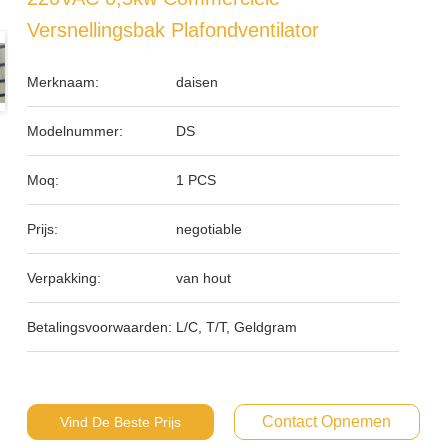
Versnellingsbak Plafondventilator
Merknaam:
daisen
Modelnummer:
DS
Moq:
1 PCS
Prijs:
negotiable
Verpakking:
van hout
Betalingsvoorwaarden:
L/C, T/T, Geldgram
Contact Opnemen
Vind De Beste Prijs