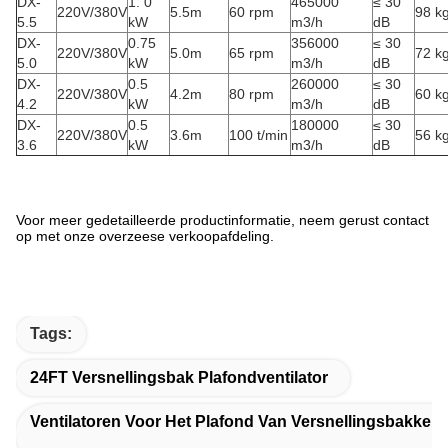
DX-
1. 0
465000
≤ 30
220V/380V
5.5m
60 rpm
98 k
5.5
kW
m3/h
dB
DX-
0.75
356000
≤ 30
220V/380V
5.0m
65 rpm
72 k
5.0
kW
m3/h
dB
DX-
0.5
260000
≤ 30
220V/380V
4.2m
80 rpm
60 k
4.2
kW
m3/h
dB
DX-
0.5
180000
≤ 30
220V/380V
3.6m
100 t/min
56 k
3.6
kW
m3/h
dB
Voor meer gedetailleerde productinformatie, neem gerust contact
op met onze overzeese verkoopafdeling.
Tags:
24FT Versnellingsbak Plafondventilator
Ventilatoren Voor Het Plafond Van Versnellingsbakken