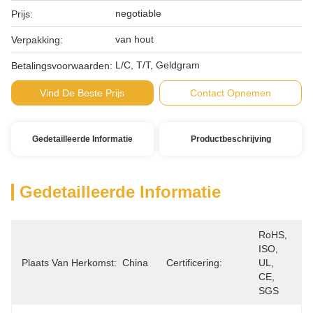
negotiable
Prijs:
van hout
Verpakking:
L/C, T/T, Geldgram
Betalingsvoorwaarden:
Vind De Beste Prijs
Contact Opnemen
Gedetailleerde Informatie
Productbeschrijving
Gedetailleerde Informatie
RoHS, 
ISO, 
Plaats Van Herkomst:
China
Certificering:
UL, 
CE, 
SGS