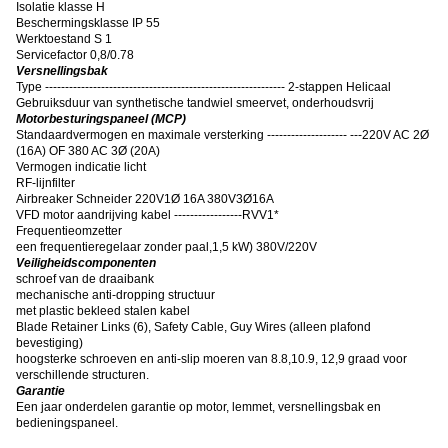
Isolatie klasse H
Beschermingsklasse IP 55
Werktoestand S 1
Servicefactor 0,8/0.78
Versnellingsbak
Type ------------------------------------------------------------ 2-stappen Helicaal
Gebruiksduur van synthetische tandwiel smeervet, onderhoudsvrij
Motorbesturingspaneel (MCP)
Standaardvermogen en maximale versterking -------------------- ---220V AC 2Ø
(16A) OF 380 AC 3Ø (20A)
Vermogen indicatie licht
RF-lijnfilter
Airbreaker Schneider 220V1Ø 16A 380V3Ø16A
VFD motor aandrijving kabel -----------------RVV1*
Frequentieomzetter
een frequentieregelaar zonder paal
,
1,5 kW) 380V/220V
Veiligheidscomponenten
schroef van de draaibank
mechanische anti-dropping structuur
met plastic bekleed stalen kabel
Blade Retainer Links (6), Safety Cable, Guy Wires (alleen plafond
bevestiging)
hoogsterke schroeven en anti-slip moeren van 8.8,10.9, 12,9 graad voor
verschillende structuren.
Garantie
Een jaar onderdelen garantie op motor, lemmet, versnellingsbak en
bedieningspaneel.