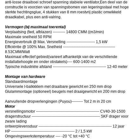
anti-losse draaiboei schroef spanning stabiele ventilator,Een deel van de
constructie is voorzien van spanningsbomen van legeringsstaal met hoge
sterkte hechtingsglue, 4 stukken van 8 mm roestvrij plastic omwikkeld
draadkabel, plus een anti-valring.
Vermogen (bij maximaal toerental)
Verplaatsing (fwd, afblazen) ---------- 14800 CMM ((m3/min)
Maximale snelheid 50 RPM
Energieverbruik @ Max. Versnelling ----------------------- 1,5 kW
Efficiëntie @ 100% Max. Snelheid ------------------------------------------
8.53CMM/Watt
Maximaal effectief gebied
(
varieert afhankelijk van de verschillende
installatiehoogte en onder obstakels
)
---- 600-1400 m2
Typische industriële afstand ------------------------------------------- 12-40 meter
Montage van hardware
Standaardmontage
Universele I-balkkklem met draaibare gewricht en 250 mm drop
Glulammontage (optioneel) beugels met draaigewricht en 200 mm drop
Aanvullende dropverlengingen (Puyou)--------- Tot 2 m in 20 cm
Motor
versnellingsmotor --------------------------------------------------- CV40-30-1500
dragerstructuur ------------------------------------------------------- SKF drager voor
zware lading
ontwerplevensduur ----------------------------------------------------------- 12 jaar
HP --------------------------------------------------- 2 / 1,5 kW
Omgevingswerkstemperatuur ---- -20 °C tot +40 °C