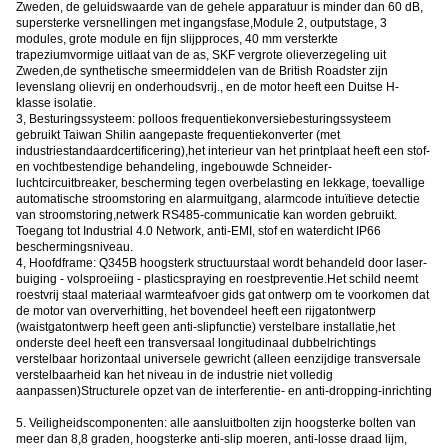
Zweden, de geluidswaarde van de gehele apparatuur is minder dan 60 dB,
supersterke versnellingen met ingangsfase,Module 2, outputstage, 3
modules, grote module en fijn slijpproces, 40 mm versterkte
trapeziumvormige uitlaat van de as, SKF vergrote olieverzegeling uit
Zweden,de synthetische smeermiddelen van de British Roadster zijn
levenslang olievrij en onderhoudsvrij., en de motor heeft een Duitse H-
klasse isolatie.
3, Besturingssysteem: polloos frequentiekonversiebesturingssysteem
gebruikt Taiwan Shilin aangepaste frequentiekonverter (met
industriestandaardcertificering),het interieur van het printplaat heeft een stof-
en vochtbestendige behandeling, ingebouwde Schneider-
luchtcircuitbreaker, bescherming tegen overbelasting en lekkage, toevallige
automatische stroomstoring en alarmuitgang, alarmcode intuïtieve detectie
van stroomstoring,netwerk RS485-communicatie kan worden gebruikt.
Toegang tot Industrial 4.0 Network, anti-EMI, stof en waterdicht IP66
beschermingsniveau.
4, Hoofdframe: Q345B hoogsterk structuurstaal wordt behandeld door laser-
buiging - volsproeiing - plasticspraying en roestpreventie.Het schild neemt
roestvrij staal materiaal warmteafvoer gids gat ontwerp om te voorkomen dat
de motor van oververhitting, het bovendeel heeft een rijgatontwerp
(waistgatontwerp heeft geen anti-slipfunctie) verstelbare installatie,het
onderste deel heeft een transversaal longitudinaal dubbelrichtings
verstelbaar horizontaal universele gewricht (alleen eenzijdige transversale
verstelbaarheid kan het niveau in de industrie niet volledig
aanpassen)Structurele opzet van de interferentie- en anti-dropping-inrichting
5. Veiligheidscomponenten: alle aansluitbolten zijn hoogsterke bolten van
meer dan 8,8 graden, hoogsterke anti-slip moeren, anti-losse draad lijm,