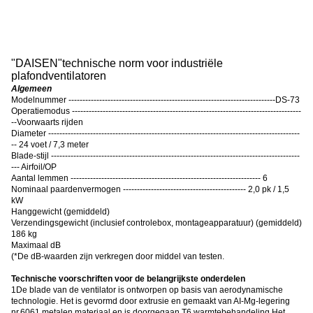
"
DAISEN
"
technische norm voor industriële
plafondventilatoren
Algemeen
Modelnummer --------------------------------------------------------------------------DS-73
Operatiemodus ----------------------------------------------------------------------------------
--Voorwaarts rijden
Diameter ------------------------------------------------------------------------------------------
-- 24 voet / 7,3 meter
Blade-stijl -----------------------------------------------------------------------------------------
--- Airfoil/OP
Aantal lemmen -------------------------------------------------------------------- 6
Nominaal paardenvermogen -------------------------------------------- 2,0 pk / 1,5
kW
Hanggewicht (gemiddeld)
Verzendingsgewicht (inclusief controlebox, montageapparatuur) (gemiddeld)
186 kg
Maximaal dB
(
*De dB-waarden zijn verkregen door middel van testen.
Technische voorschriften voor de belangrijkste onderdelen
1De blade van de ventilator is ontworpen op basis van aerodynamische
technologie. Het is gevormd door extrusie en gemaakt van AI-Mg-legering
nr.6061 metalen materiaal.en is doorgegaan T6 warmtebehandeling.Het