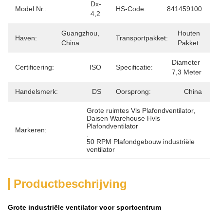
Dx-
Model Nr.:
HS-Code:
841459100
4,2
Guangzhou, 
Houten 
Haven:
Transportpakket:
China
Pakket
Diameter 
Certificering:
ISO
Specificatie:
7,3 Meter
Handelsmerk:
DS
Oorsprong:
China
Grote ruimtes Vls Plafondventilator
, 
Daisen Warehouse Hvls 
Plafondventilator
Markeren:
, 
50 RPM Plafondgebouw industriële 
ventilator
Productbeschrijving
Grote industriële ventilator voor sportcentrum