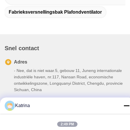
Fabrieksversnellingsbak Plafondventilator
Snel contact
Adres
- Nee, dat is niet waar.5, gebouw 11, Juneng internationale
industriële haven, nr.117, Nansan Road, economische
ontwikkelingszone, Longquanyi District, Chengdu, provincie
Sichuan, China
Telefoon
Katrina
86--13641973820
E-mail
2:49 PM
daisenchina@gmail.com