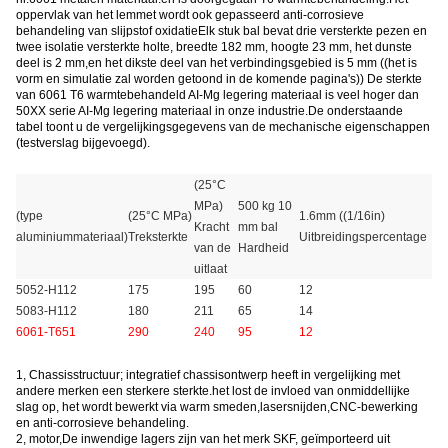
oppervlak van het lemmet wordt ook gepasseerd anti-corrosieve
behandeling van slijpstof oxidatieElk stuk bal bevat drie versterkte pezen en
twee isolatie versterkte holte, breedte 182 mm, hoogte 23 mm, het dunste
deel is 2 mm,en het dikste deel van het verbindingsgebied is 5 mm ((het is
vorm en simulatie zal worden getoond in de komende pagina's)) De sterkte
van 6061 T6 warmtebehandeld AI-Mg legering materiaal is veel hoger dan
50XX serie AI-Mg legering materiaal in onze industrie.De onderstaande
tabel toont u de vergelijkingsgegevens van de mechanische eigenschappen
(testverslag bijgevoegd).
(25°C
MPa)
500 kg 10
(type
(25°C MPa)
1.6mm ((1/16in)
Kracht
mm bal
aluminiummateriaal)
Treksterkte
Uitbreidingspercentage
van de
Hardheid
uitlaat
5052-H112
175
195
60
12
5083-H112
180
211
65
14
6061-T651
290
240
95
12
1, Chassisstructuur; integratief chassisontwerp heeft in vergelijking met
andere merken een sterkere sterkte.het lost de invloed van onmiddellijke
slag op, het wordt bewerkt via warm smeden,lasersnijden,CNC-bewerking
en anti-corrosieve behandeling.
2, motor
,
De inwendige lagers zijn van het merk SKF, geïmporteerd uit