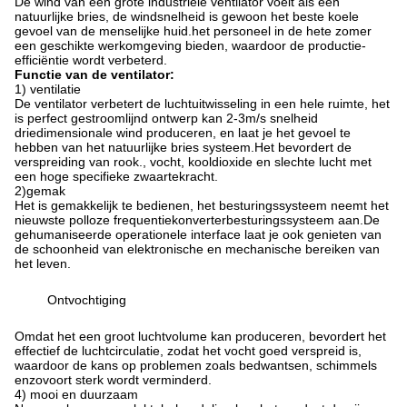
De wind van een grote industriële ventilator voelt als een
natuurlijke bries, de windsnelheid is gewoon het beste koele
gevoel van de menselijke huid.het personeel in de hete zomer
een geschikte werkomgeving bieden, waardoor de productie-
efficiëntie wordt verbeterd.
Functie van de ventilator:
1) ventilatie
De ventilator verbetert de luchtuitwisseling in een hele ruimte, het
is perfect gestroomlijnd ontwerp kan 2-3m/s snelheid
driedimensionale wind produceren, en laat je het gevoel te
hebben van het natuurlijke bries systeem.Het bevordert de
verspreiding van rook., vocht, kooldioxide en slechte lucht met
een hoge specifieke zwaartekracht.
2)gemak
Het is gemakkelijk te bedienen, het besturingssysteem neemt het
nieuwste polloze frequentiekonverterbesturingssysteem aan.De
gehumaniseerde operationele interface laat je ook genieten van
de schoonheid van elektronische en mechanische bereiken van
het leven.
Ontvochtiging
Omdat het een groot luchtvolume kan produceren, bevordert het
effectief de luchtcirculatie, zodat het vocht goed verspreid is,
waardoor de kans op problemen zoals bedwantsen, schimmels
enzovoort sterk wordt verminderd.
4) mooi en duurzaam