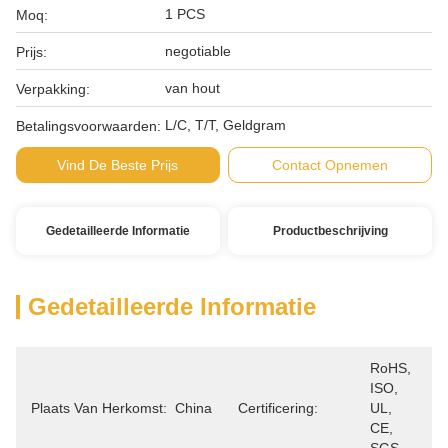
1 PCS
Moq:
negotiable
Prijs:
van hout
Verpakking:
L/C, T/T, Geldgram
Betalingsvoorwaarden:
Vind De Beste Prijs
Contact Opnemen
Gedetailleerde Informatie
Productbeschrijving
Gedetailleerde Informatie
RoHS, 
ISO, 
Plaats Van Herkomst:
China
Certificering:
UL, 
CE, 