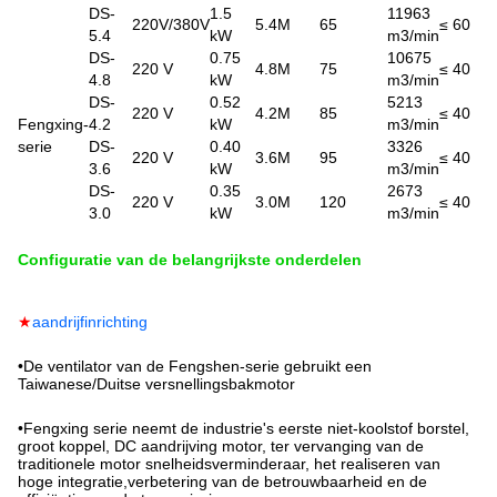
DS-
1.5
11963
220V/380V
5.4M
65
≤ 60
5.4
kW
m3/min
DS-
0.75
10675
220 V
4.8M
75
≤ 40
4.8
kW
m3/min
DS-
0.52
5213
220 V
4.2M
85
≤ 40
Fengxing-
4.2
kW
m3/min
serie
DS-
0.40
3326
220 V
3.6M
95
≤ 40
3.6
kW
m3/min
DS-
0.35
2673
220 V
3.0M
120
≤ 40
3.0
kW
m3/min
Configuratie van de belangrijkste onderdelen
★
aandrijfinrichting
•
De ventilator van de Fengshen-serie gebruikt een
Taiwanese/Duitse versnellingsbakmotor
•
Fengxing serie neemt de industrie's eerste niet-koolstof borstel,
groot koppel, DC aandrijving motor, ter vervanging van de
traditionele motor snelheidsverminderaar, het realiseren van
hoge integratie,verbetering van de betrouwbaarheid en de