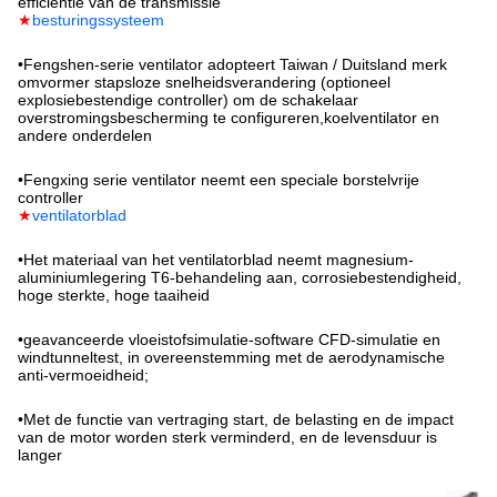
efficiëntie van de transmissie
★
besturingssysteem
•
Fengshen-serie ventilator adopteert Taiwan / Duitsland merk
omvormer stapsloze snelheidsverandering (optioneel
explosiebestendige controller) om de schakelaar
overstromingsbescherming te configureren,koelventilator en
andere onderdelen
•
Fengxing serie ventilator neemt een speciale borstelvrije
controller
★
ventilatorblad
•
Het materiaal van het ventilatorblad neemt magnesium-
aluminiumlegering T6-behandeling aan, corrosiebestendigheid,
hoge sterkte, hoge taaiheid
•
geavanceerde vloeistofsimulatie-software CFD-simulatie en
windtunneltest, in overeenstemming met de aerodynamische
anti-vermoeidheid;
•
Met de functie van vertraging start, de belasting en de impact
van de motor worden sterk verminderd, en de levensduur is
langer