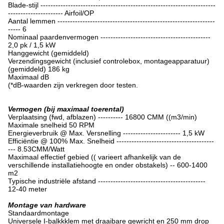
Blade-stijl ----------------------------------------------------------------------
---------------------- Airfoil/OP
Aantal lemmen ---------------------------------------------------------------
----- 6
Nominaal paardenvermogen --------------------------------------------
2,0 pk / 1,5 kW
Hanggewicht (gemiddeld)
Verzendingsgewicht (inclusief controlebox, montageapparatuur)
(gemiddeld) 186 kg
Maximaal dB
(*dB-waarden zijn verkregen door testen.
Vermogen (bij maximaal toerental)
Verplaatsing (fwd, afblazen) ---------- 16800 CMM ((m3/min)
Maximale snelheid 50 RPM
Energieverbruik @ Max. Versnelling ----------------------- 1,5 kW
Efficiëntie @ 100% Max. Snelheid ---------------------------------------
--- 8.53CMM/Watt
Maximaal effectief gebied (( varieert afhankelijk van de
verschillende installatiehoogte en onder obstakels) -- 600-1400
m2
Typische industriële afstand -------------------------------------------
12-40 meter
Montage van hardware
Standaardmontage
Universele I-balkkklem met draaibare gewricht en 250 mm drop