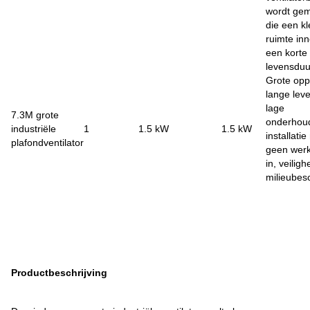
wordt ge
die een kl
ruimte in
een korte
levensduu
Grote opp
lange lev
lage
7.3M grote
onderhou
industriële
1
1.5 kW
1.5 kW
installati
plafondventilator
geen werk
in, veiligh
milieubes
Productbeschrijving