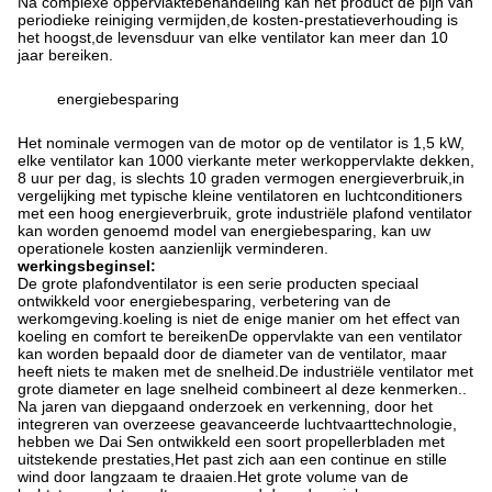
Na complexe oppervlaktebehandeling kan het product de pijn van
periodieke reiniging vermijden,de kosten-prestatieverhouding is
het hoogst,de levensduur van elke ventilator kan meer dan 10
jaar bereiken.
energiebesparing
Het nominale vermogen van de motor op de ventilator is 1,5 kW,
elke ventilator kan 1000 vierkante meter werkoppervlakte dekken,
8 uur per dag, is slechts 10 graden vermogen energieverbruik,in
vergelijking met typische kleine ventilatoren en luchtconditioners
met een hoog energieverbruik, grote industriële plafond ventilator
kan worden genoemd model van energiebesparing, kan uw
operationele kosten aanzienlijk verminderen.
werkingsbeginsel:
De grote plafondventilator is een serie producten speciaal
ontwikkeld voor energiebesparing, verbetering van de
werkomgeving.koeling is niet de enige manier om het effect van
koeling en comfort te bereikenDe oppervlakte van een ventilator
kan worden bepaald door de diameter van de ventilator, maar
heeft niets te maken met de snelheid.De industriële ventilator met
grote diameter en lage snelheid combineert al deze kenmerken..
Na jaren van diepgaand onderzoek en verkenning, door het
integreren van overzeese geavanceerde luchtvaarttechnologie,
hebben we Dai Sen ontwikkeld een soort propellerbladen met
uitstekende prestaties,Het past zich aan een continue en stille
wind door langzaam te draaien.Het grote volume van de