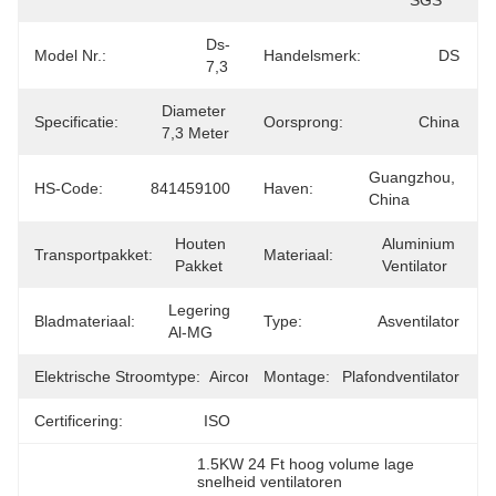
SGS
Ds-
Model Nr.:
Handelsmerk:
DS
7,3
Diameter 
Specificatie:
Oorsprong:
China
7,3 Meter
Guangzhou, 
HS-Code:
841459100
Haven:
China
Houten 
Aluminium 
Transportpakket:
Materiaal:
Pakket
Ventilator
Legering 
Bladmateriaal:
Type:
Asventilator
Al-MG
Elektrische Stroomtype:
Airconditioning
Montage:
Plafondventilator
Certificering:
ISO
1.5KW 24 Ft hoog volume lage 
snelheid ventilatoren