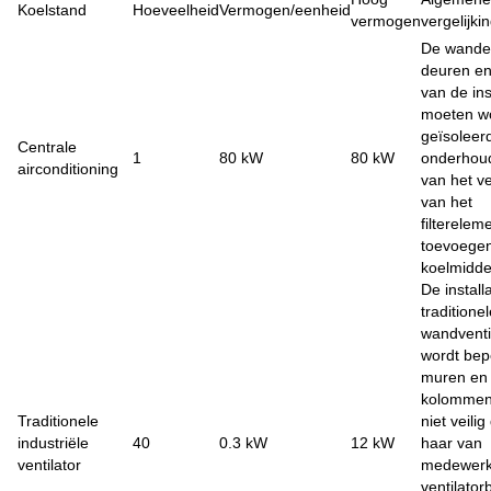
Koelstand
Hoeveelheid
Vermogen/eenheid
vermogen
vergelijki
De wande
deuren e
van de ins
moeten w
geïsoleer
Centrale
1
80 kW
80 kW
onderhou
airconditioning
van het v
van het
filterelem
toevoege
koelmidde
De install
traditione
wandventi
wordt bep
muren en
kolommen.
Traditionele
niet veilig
industriële
40
0.3 kW
12 kW
haar van
ventilator
medewerk
ventilator