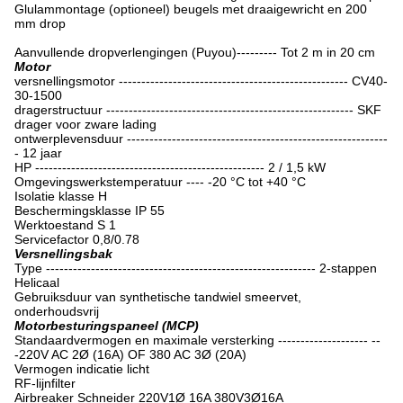
Glulammontage (optioneel) beugels met draaigewricht en 200
mm drop
Aanvullende dropverlengingen (Puyou)--------- Tot 2 m in 20 cm
Motor
versnellingsmotor --------------------------------------------------- CV40-
30-1500
dragerstructuur ------------------------------------------------------- SKF
drager voor zware lading
ontwerplevensduur ----------------------------------------------------------
- 12 jaar
HP --------------------------------------------------- 2 / 1,5 kW
Omgevingswerkstemperatuur ---- -20 °C tot +40 °C
Isolatie klasse H
Beschermingsklasse IP 55
Werktoestand S 1
Servicefactor 0,8/0.78
Versnellingsbak
Type ------------------------------------------------------------ 2-stappen
Helicaal
Gebruiksduur van synthetische tandwiel smeervet,
onderhoudsvrij
Motorbesturingspaneel (MCP)
Standaardvermogen en maximale versterking -------------------- --
-220V AC 2Ø (16A) OF 380 AC 3Ø (20A)
Vermogen indicatie licht
RF-lijnfilter
Airbreaker Schneider 220V1Ø 16A 380V3Ø16A