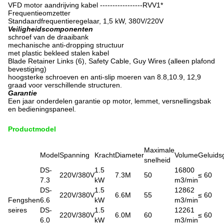
VFD motor aandrijving kabel -----------------RVV1*
Frequentieomzetter
Standaardfrequentieregelaar, 1,5 kW, 380V/220V
Veiligheidscomponenten
schroef van de draaibank
mechanische anti-dropping structuur
met plastic bekleed stalen kabel
Blade Retainer Links (6), Safety Cable, Guy Wires (alleen plafond
bevestiging)
hoogsterke schroeven en anti-slip moeren van 8.8,10.9, 12,9
graad voor verschillende structuren.
Garantie
Een jaar onderdelen garantie op motor, lemmet, versnellingsbak
en bedieningspaneel.
Productmodel
Maximale
Model
Spanning
Kracht
Diameter
Volume
Geluids
snelheid
DS-
1.5
16800
220V/380V
7.3M
50
≤ 60
7.3
kW
m3/min
DS-
1.5
12862
220V/380V
6.6M
55
≤ 60
Fengshen
6.6
kW
m3/min
seires
DS-
1.5
12261
220V/380V
6.0M
60
≤ 60
6.0
kW
m3/min