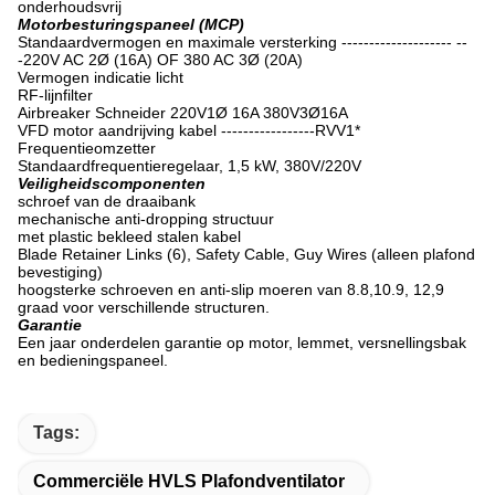
onderhoudsvrij
Motorbesturingspaneel (MCP)
Standaardvermogen en maximale versterking -------------------- --
-220V AC 2Ø (16A) OF 380 AC 3Ø (20A)
Vermogen indicatie licht
RF-lijnfilter
Airbreaker Schneider 220V1Ø 16A 380V3Ø16A
VFD motor aandrijving kabel -----------------RVV1*
Frequentieomzetter
Standaardfrequentieregelaar, 1,5 kW, 380V/220V
Veiligheidscomponenten
schroef van de draaibank
mechanische anti-dropping structuur
met plastic bekleed stalen kabel
Blade Retainer Links (6), Safety Cable, Guy Wires (alleen plafond
bevestiging)
hoogsterke schroeven en anti-slip moeren van 8.8,10.9, 12,9
graad voor verschillende structuren.
Garantie
Een jaar onderdelen garantie op motor, lemmet, versnellingsbak
en bedieningspaneel.
Tags:
Commerciële HVLS Plafondventilator