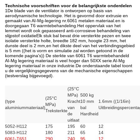
Technische voorschriften voor de belangrijkste onderdelen
1De blade van de ventilator is ontworpen op basis van
aerodynamische technologie. Het is gevormd door extrusie en
gemaakt van AI-Mg-legering nr.6061 metalen materiaal.en is
doorgegaan T6 warmtebehandeling.Het oppervlak van het
lemmet wordt ook gepasseerd anti-corrosieve behandeling van
slijpstof oxidatieElk stuk bal bevat drie versterkte pezen en twee
isolatie versterkte holte, breedte 182 mm, hoogte 23 mm, het
dunste deel is 2 mm,en het dikste deel van het verbindingsgebied
is 5 mm ((het is vorm en simulatie zal worden getoond in de
komende pagina's)) De sterkte van 6061 T6 warmtebehandeld
AI-Mg legering materiaal is veel hoger dan 50XX serie AI-Mg
legering materiaal in onze industrie.De onderstaande tabel toont
u de vergelijkingsgegevens van de mechanische eigenschappen
(testverslag bijgevoegd).
(25°C
MPa)
500 kg
(25°C
(type
Kracht
10 mm
1.6mm ((1/16in)
MPa)
aluminiummateriaal)
van
bal
Uitbreidingspercent
Treksterkte
de
Hardheid
uitlaat
5052-H112
175
195
60
12
5083-H112
180
211
65
14
6061-T651
290
240
95
12