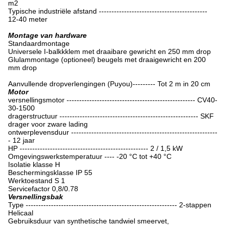
m2
Typische industriële afstand -------------------------------------------
12-40 meter
Montage van hardware
Standaardmontage
Universele I-balkkklem met draaibare gewricht en 250 mm drop
Glulammontage (optioneel) beugels met draaigewricht en 200
mm drop
Aanvullende dropverlengingen (Puyou)--------- Tot 2 m in 20 cm
Motor
versnellingsmotor --------------------------------------------------- CV40-
30-1500
dragerstructuur ------------------------------------------------------- SKF
drager voor zware lading
ontwerplevensduur ----------------------------------------------------------
- 12 jaar
HP --------------------------------------------------- 2 / 1,5 kW
Omgevingswerkstemperatuur ---- -20 °C tot +40 °C
Isolatie klasse H
Beschermingsklasse IP 55
Werktoestand S 1
Servicefactor 0,8/0.78
Versnellingsbak
Type ------------------------------------------------------------ 2-stappen
Helicaal
Gebruiksduur van synthetische tandwiel smeervet,