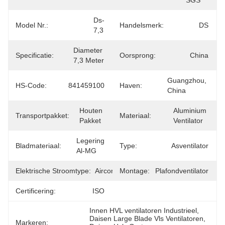
SGS
Ds-
Model Nr.:
Handelsmerk:
DS
7,3
Diameter 
Specificatie:
Oorsprong:
China
7,3 Meter
Guangzhou, 
HS-Code:
841459100
Haven:
China
Houten 
Aluminium 
Transportpakket:
Materiaal:
Pakket
Ventilator
Legering 
Bladmateriaal:
Type:
Asventilator
Al-MG
Elektrische Stroomtype:
Airconditioning
Montage:
Plafondventilator
Certificering:
ISO
Innen HVL ventilatoren Industrieel
, 
Daisen Large Blade Vls Ventilatoren
, 
Markeren: