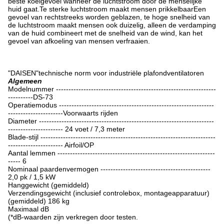
beste koelgevoel wanneer de luchtstroom door de menselijke
huid gaat.Te sterke luchtstroom maakt mensen prikkelbaarEen
gevoel van rechtstreeks worden geblazen, te hoge snelheid van
de luchtstroom maakt mensen ook duizelig, alleen de verdamping
van de huid combineert met de snelheid van de wind, kan het
gevoel van afkoeling van mensen verfraaien.
"DAISEN"technische norm voor industriële plafondventilatoren
Algemeen
Modelnummer ----------------------------------------------------------------
----------DS-73
Operatiemodus --------------------------------------------------------------
----------------------Voorwaarts rijden
Diameter ----------------------------------------------------------------------
---------------------- 24 voet / 7,3 meter
Blade-stijl ----------------------------------------------------------------------
---------------------- Airfoil/OP
Aantal lemmen ---------------------------------------------------------------
----- 6
Nominaal paardenvermogen --------------------------------------------
2,0 pk / 1,5 kW
Hanggewicht (gemiddeld)
Verzendingsgewicht (inclusief controlebox, montageapparatuur)
(gemiddeld) 186 kg
Maximaal dB
(*dB-waarden zijn verkregen door testen.