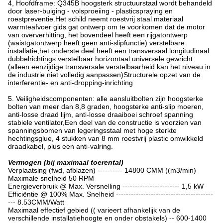
4, Hoofdframe: Q345B hoogsterk structuurstaal wordt behandeld
door laser-buiging - volsproeiing - plasticspraying en
roestpreventie.Het schild neemt roestvrij staal materiaal
warmteafvoer gids gat ontwerp om te voorkomen dat de motor
van oververhitting, het bovendeel heeft een rijgatontwerp
(waistgatontwerp heeft geen anti-slipfunctie) verstelbare
installatie,het onderste deel heeft een transversaal longitudinaal
dubbelrichtings verstelbaar horizontaal universele gewricht
(alleen eenzijdige transversale verstelbaarheid kan het niveau in
de industrie niet volledig aanpassen)Structurele opzet van de
interferentie- en anti-dropping-inrichting
5. Veiligheidscomponenten: alle aansluitbolten zijn hoogsterke
bolten van meer dan 8,8 graden, hoogsterke anti-slip moeren,
anti-losse draad lijm, anti-losse draaiboei schroef spanning
stabiele ventilator,Een deel van de constructie is voorzien van
spanningsbomen van legeringsstaal met hoge sterkte
hechtingsglue, 4 stukken van 8 mm roestvrij plastic omwikkeld
draadkabel, plus een anti-valring.
Vermogen (bij maximaal toerental)
Verplaatsing (fwd, afblazen) ---------- 14800 CMM ((m3/min)
Maximale snelheid 50 RPM
Energieverbruik @ Max. Versnelling ----------------------- 1,5 kW
Efficiëntie @ 100% Max. Snelheid ---------------------------------------
--- 8.53CMM/Watt
Maximaal effectief gebied (( varieert afhankelijk van de
verschillende installatiehoogte en onder obstakels) -- 600-1400