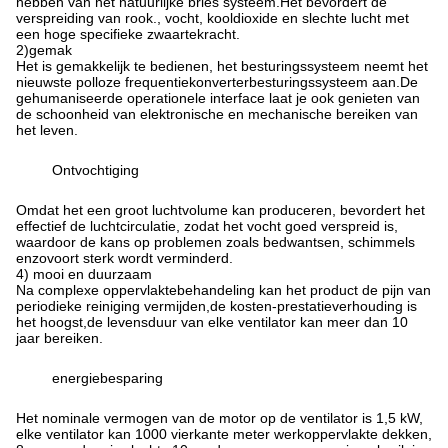
hebben van het natuurlijke bries systeem.Het bevordert de
verspreiding van rook., vocht, kooldioxide en slechte lucht met
een hoge specifieke zwaartekracht.
2)gemak
Het is gemakkelijk te bedienen, het besturingssysteem neemt het
nieuwste polloze frequentiekonverterbesturingssysteem aan.De
gehumaniseerde operationele interface laat je ook genieten van
de schoonheid van elektronische en mechanische bereiken van
het leven.
Ontvochtiging
Omdat het een groot luchtvolume kan produceren, bevordert het
effectief de luchtcirculatie, zodat het vocht goed verspreid is,
waardoor de kans op problemen zoals bedwantsen, schimmels
enzovoort sterk wordt verminderd.
4) mooi en duurzaam
Na complexe oppervlaktebehandeling kan het product de pijn van
periodieke reiniging vermijden,de kosten-prestatieverhouding is
het hoogst,de levensduur van elke ventilator kan meer dan 10
jaar bereiken.
energiebesparing
Het nominale vermogen van de motor op de ventilator is 1,5 kW,
elke ventilator kan 1000 vierkante meter werkoppervlakte dekken,