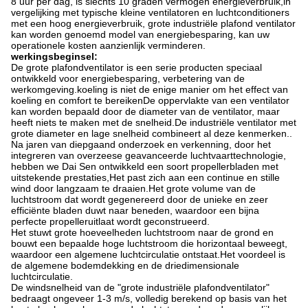
8 uur per dag, is slechts 10 graden vermogen energieverbruik,in
vergelijking met typische kleine ventilatoren en luchtconditioners
met een hoog energieverbruik, grote industriële plafond ventilator
kan worden genoemd model van energiebesparing, kan uw
operationele kosten aanzienlijk verminderen.
werkingsbeginsel:
De grote plafondventilator is een serie producten speciaal
ontwikkeld voor energiebesparing, verbetering van de
werkomgeving.koeling is niet de enige manier om het effect van
koeling en comfort te bereikenDe oppervlakte van een ventilator
kan worden bepaald door de diameter van de ventilator, maar
heeft niets te maken met de snelheid.De industriële ventilator met
grote diameter en lage snelheid combineert al deze kenmerken..
Na jaren van diepgaand onderzoek en verkenning, door het
integreren van overzeese geavanceerde luchtvaarttechnologie,
hebben we Dai Sen ontwikkeld een soort propellerbladen met
uitstekende prestaties,Het past zich aan een continue en stille
wind door langzaam te draaien.Het grote volume van de
luchtstroom dat wordt gegenereerd door de unieke en zeer
efficiënte bladen duwt naar beneden, waardoor een bijna
perfecte propelleruitlaat wordt geconstrueerd.
Het stuwt grote hoeveelheden luchtstroom naar de grond en
bouwt een bepaalde hoge luchtstroom die horizontaal beweegt,
waardoor een algemene luchtcirculatie ontstaat.Het voordeel is
de algemene bodemdekking en de driedimensionale
luchtcirculatie.
De windsnelheid van de "grote industriële plafondventilator"
bedraagt ongeveer 1-3 m/s, volledig berekend op basis van het