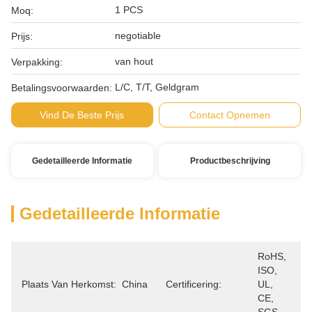
1 PCS
Moq:
negotiable
Prijs:
van hout
Verpakking:
L/C, T/T, Geldgram
Betalingsvoorwaarden:
Vind De Beste Prijs
Contact Opnemen
Gedetailleerde Informatie
Productbeschrijving
Gedetailleerde Informatie
RoHS, 
ISO, 
Plaats Van Herkomst:
China
Certificering:
UL, 
CE, 