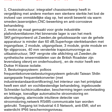
1, Chassisstructuur; integratief chassisontwerp heeft in
vergelijking met andere merken een sterkere sterkte.het lost de
invloed van onmiddellijke slag op, het wordt bewerkt via warm
smeden,lasersnijden,CNC-bewerking en anti-corrosieve
behandeling.
2, motor,op maat gemaakt voor grote industriële
plafondventilatoren.Het binnenste lager is van het merk
SKF,geïmporteerd uit Zweden,de geluidswaarde van de gehele
apparatuur is minder dan 60 dB,Superhoge-sterktebanden met
ingangsfase, 2 module, uitgangsfase, 3 module, grote module en
fijn slijpproces, 40 mm versterkte trapeziumvormige as
uitlaatstructuur, SKF vergrote olie afdichting uit Zweden,de
synthetische smeermiddelen van de British Roadster zijn
levenslang olievrij en onderhoudsvrij., en de motor heeft een
Duitse H-klasse isolatie.
3, Besturingssysteem: polloos
frequentiekonversiebesturingssysteem gebruikt Taiwan Shilin
aangepaste frequentiekonverter (met
industriestandaardcertificering),het interieur van het printplaat
heeft een stof- en vochtbestendige behandeling, ingebouwde
Schneider-luchtcircuitbreaker, bescherming tegen overbelasting
en lekkage, toevallige automatische stroomstoring en
alarmuitgang, alarmcode intuïtieve detectie van
stroomstoring,netwerk RS485-communicatie kan worden
gebruikt. Toegang tot Industrial 4.0 Network, anti-EMI, stof en
waterdicht IP66 beschermingsniveau.