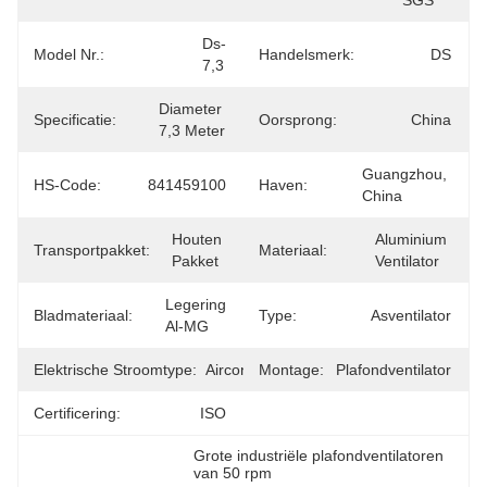
SGS
Ds-
Model Nr.:
Handelsmerk:
DS
7,3
Diameter 
Specificatie:
Oorsprong:
China
7,3 Meter
Guangzhou, 
HS-Code:
841459100
Haven:
China
Houten 
Aluminium 
Transportpakket:
Materiaal:
Pakket
Ventilator
Legering 
Bladmateriaal:
Type:
Asventilator
Al-MG
Elektrische Stroomtype:
Airconditioning
Montage:
Plafondventilator
Certificering:
ISO
Grote industriële plafondventilatoren 
van 50 rpm