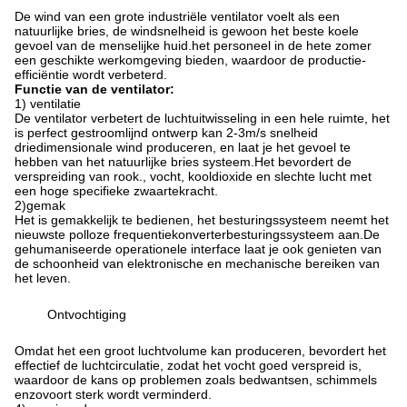
De wind van een grote industriële ventilator voelt als een
natuurlijke bries, de windsnelheid is gewoon het beste koele
gevoel van de menselijke huid.het personeel in de hete zomer
een geschikte werkomgeving bieden, waardoor de productie-
efficiëntie wordt verbeterd.
Functie van de ventilator:
1) ventilatie
De ventilator verbetert de luchtuitwisseling in een hele ruimte, het
is perfect gestroomlijnd ontwerp kan 2-3m/s snelheid
driedimensionale wind produceren, en laat je het gevoel te
hebben van het natuurlijke bries systeem.Het bevordert de
verspreiding van rook., vocht, kooldioxide en slechte lucht met
een hoge specifieke zwaartekracht.
2)gemak
Het is gemakkelijk te bedienen, het besturingssysteem neemt het
nieuwste polloze frequentiekonverterbesturingssysteem aan.De
gehumaniseerde operationele interface laat je ook genieten van
de schoonheid van elektronische en mechanische bereiken van
het leven.
Ontvochtiging
Omdat het een groot luchtvolume kan produceren, bevordert het
effectief de luchtcirculatie, zodat het vocht goed verspreid is,
waardoor de kans op problemen zoals bedwantsen, schimmels
enzovoort sterk wordt verminderd.