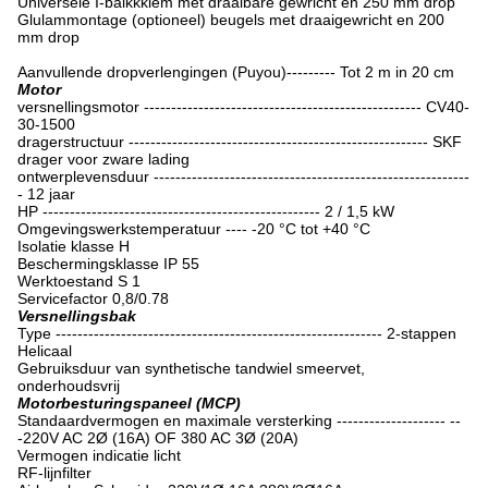
Universele I-balkkklem met draaibare gewricht en 250 mm drop
Glulammontage (optioneel) beugels met draaigewricht en 200
mm drop
Aanvullende dropverlengingen (Puyou)--------- Tot 2 m in 20 cm
Motor
versnellingsmotor --------------------------------------------------- CV40-
30-1500
dragerstructuur ------------------------------------------------------- SKF
drager voor zware lading
ontwerplevensduur ----------------------------------------------------------
- 12 jaar
HP --------------------------------------------------- 2 / 1,5 kW
Omgevingswerkstemperatuur ---- -20 °C tot +40 °C
Isolatie klasse H
Beschermingsklasse IP 55
Werktoestand S 1
Servicefactor 0,8/0.78
Versnellingsbak
Type ------------------------------------------------------------ 2-stappen
Helicaal
Gebruiksduur van synthetische tandwiel smeervet,
onderhoudsvrij
Motorbesturingspaneel (MCP)
Standaardvermogen en maximale versterking -------------------- --
-220V AC 2Ø (16A) OF 380 AC 3Ø (20A)
Vermogen indicatie licht
RF-lijnfilter