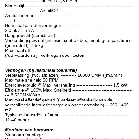
---------------------- 24 voet / 7,3 meter
Blade-stijl ----------------------------------------------------------------------
---------------------- Airfoil/OP
Aantal lemmen ---------------------------------------------------------------
----- 6
Nominaal paardenvermogen --------------------------------------------
2,0 pk / 1,5 kW
Hanggewicht (gemiddeld)
Verzendingsgewicht (inclusief controlebox, montageapparatuur)
(gemiddeld) 186 kg
Maximaal dB
(*dB-waarden zijn verkregen door testen.
Vermogen (bij maximaal toerental)
Verplaatsing (fwd, afblazen) ---------- 16800 CMM ((m3/min)
Maximale snelheid 50 RPM
Energieverbruik @ Max. Versnelling ----------------------- 1,5 kW
Efficiëntie @ 100% Max. Snelheid ---------------------------------------
--- 8.53CMM/Watt
Maximaal effectief gebied (( varieert afhankelijk van de
verschillende installatiehoogte en onder obstakels) -- 600-1400
m2
Typische industriële afstand -------------------------------------------
12-40 meter
Montage van hardware
Standaardmontage