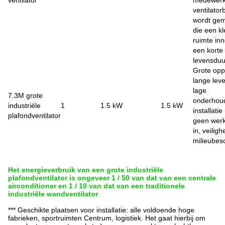
ventilator
wordt ge
die een kl
ruimte in
een korte
levensduu
Grote opp
lange lev
lage
7.3M grote
onderhou
industriële
1
1.5 kW
1.5 kW
installati
plafondventilator
geen werk
in, veiligh
milieubes
Het energieverbruik van een grote industriële
plafondventilator is ongeveer 1 / 50 van dat van een centrale
airconditioner en 1 / 10 van dat van een traditionele
industriële wandventilator
*** Geschikte plaatsen voor installatie: alle voldoende hoge
fabrieken, sportruimten
Centrum, logistiek.
Het gaat hierbij om