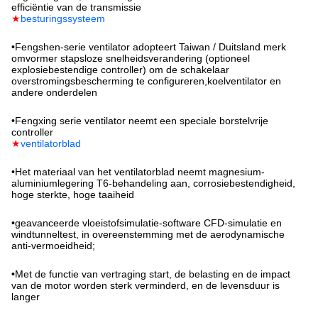
efficiëntie van de transmissie
★
besturingssysteem
•
Fengshen-serie ventilator adopteert Taiwan / Duitsland merk
omvormer stapsloze snelheidsverandering (optioneel
explosiebestendige controller) om de schakelaar
overstromingsbescherming te configureren,koelventilator en
andere onderdelen
•
Fengxing serie ventilator neemt een speciale borstelvrije
controller
★
ventilatorblad
•
Het materiaal van het ventilatorblad neemt magnesium-
aluminiumlegering T6-behandeling aan, corrosiebestendigheid,
hoge sterkte, hoge taaiheid
•
geavanceerde vloeistofsimulatie-software CFD-simulatie en
windtunneltest, in overeenstemming met de aerodynamische
anti-vermoeidheid;
•
Met de functie van vertraging start, de belasting en de impact
van de motor worden sterk verminderd, en de levensduur is
langer