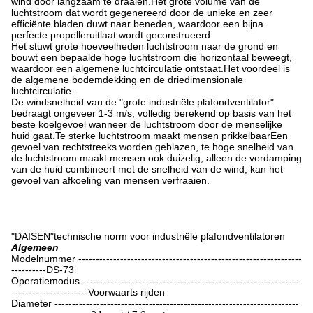
wind door langzaam te draaien.Het grote volume van de
luchtstroom dat wordt gegenereerd door de unieke en zeer
efficiënte bladen duwt naar beneden, waardoor een bijna
perfecte propelleruitlaat wordt geconstrueerd.
Het stuwt grote hoeveelheden luchtstroom naar de grond en
bouwt een bepaalde hoge luchtstroom die horizontaal beweegt,
waardoor een algemene luchtcirculatie ontstaat.Het voordeel is
de algemene bodemdekking en de driedimensionale
luchtcirculatie.
De windsnelheid van de "grote industriële plafondventilator"
bedraagt ongeveer 1-3 m/s, volledig berekend op basis van het
beste koelgevoel wanneer de luchtstroom door de menselijke
huid gaat.Te sterke luchtstroom maakt mensen prikkelbaarEen
gevoel van rechtstreeks worden geblazen, te hoge snelheid van
de luchtstroom maakt mensen ook duizelig, alleen de verdamping
van de huid combineert met de snelheid van de wind, kan het
gevoel van afkoeling van mensen verfraaien.
"DAISEN"technische norm voor industriële plafondventilatoren
Algemeen
Modelnummer ----------------------------------------------------------------
----------DS-73
Operatiemodus --------------------------------------------------------------
----------------------Voorwaarts rijden
Diameter ----------------------------------------------------------------------