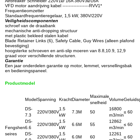
Airbreaker Schneider 220V1Ø 16A 380V3Ø16A
VFD motor aandrijving kabel -----------------RVV1*
Frequentieomzetter
Standaardfrequentieregelaar, 1,5 kW, 380V/220V
Veiligheidscomponenten
schroef van de draaibank
mechanische anti-dropping structuur
met plastic bekleed stalen kabel
Blade Retainer Links (6), Safety Cable, Guy Wires (alleen plafond
bevestiging)
hoogsterke schroeven en anti-slip moeren van 8.8,10.9, 12,9
graad voor verschillende structuren.
Garantie
Een jaar onderdelen garantie op motor, lemmet, versnellingsbak
en bedieningspaneel.
Productmodel
Maximale
Model
Spanning
Kracht
Diameter
Volume
Geluids
snelheid
DS-
1.5
16800
220V/380V
7.3M
50
≤ 60
7.3
kW
m3/min
DS-
1.5
12862
220V/380V
6.6M
55
≤ 60
Fengshen
6.6
kW
m3/min
seires
DS-
1.5
12261
220V/380V
6.0M
60
≤ 60