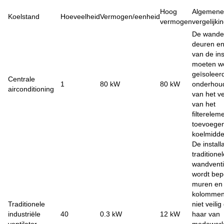
Hoog
Algemene
Koelstand
Hoeveelheid
Vermogen/eenheid
vermogen
vergelijki
De wande
deuren e
van de ins
moeten w
geïsoleer
Centrale
1
80 kW
80 kW
onderhou
airconditioning
van het v
van het
filterelem
toevoege
koelmidde
De install
traditione
wandventi
wordt bep
muren en
kolommen.
Traditionele
niet veilig
industriële
40
0.3 kW
12 kW
haar van
ventilator
medewerk