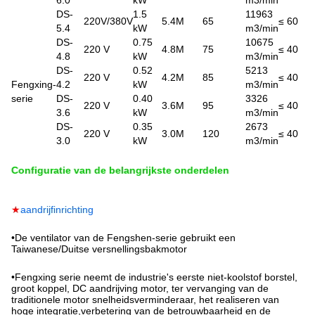
6.0
kW
m3/min
DS-
1.5
11963
220V/380V
5.4M
65
≤ 60
5.4
kW
m3/min
DS-
0.75
10675
220 V
4.8M
75
≤ 40
4.8
kW
m3/min
DS-
0.52
5213
220 V
4.2M
85
≤ 40
Fengxing-
4.2
kW
m3/min
serie
DS-
0.40
3326
220 V
3.6M
95
≤ 40
3.6
kW
m3/min
DS-
0.35
2673
220 V
3.0M
120
≤ 40
3.0
kW
m3/min
Configuratie van de belangrijkste onderdelen
★
aandrijfinrichting
•
De ventilator van de Fengshen-serie gebruikt een
Taiwanese/Duitse versnellingsbakmotor
•
Fengxing serie neemt de industrie's eerste niet-koolstof borstel,
groot koppel, DC aandrijving motor, ter vervanging van de
traditionele motor snelheidsverminderaar, het realiseren van
hoge integratie,verbetering van de betrouwbaarheid en de