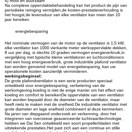
4) mooi en duurzaam
Na complexe oppervlaktebehandeling kan het product de pijn van
periodieke reiniging vermijden,de kosten-prestatieverhouding is
het hoogst,de levensduur van elke ventilator kan meer dan 10
jaar bereiken.
energiebesparing
Het nominale vermogen van de motor op de ventilator is 1,5 kW,
elke ventilator kan 1000 vierkante meter werkoppervlakte dekken,
8 uur per dag, is slechts 10 graden vermogen energieverbruik,in
vergelijking met typische kleine ventilatoren en luchtconditioners
met een hoog energieverbruik, grote industriële plafond ventilator
kan worden genoemd model van energiebesparing, kan uw
operationele kosten aanzienlijk verminderen.
werkingsbeginsel:
De grote plafondventilator is een serie producten speciaal
ontwikkeld voor energiebesparing, verbetering van de
werkomgeving.koeling is niet de enige manier om het effect van
koeling en comfort te bereikenDe oppervlakte van een ventilator
kan worden bepaald door de diameter van de ventilator, maar
heeft niets te maken met de snelheid.De industriële ventilator met
grote diameter en lage snelheid combineert al deze kenmerken..
Na jaren van diepgaand onderzoek en verkenning, door het
integreren van overzeese geavanceerde luchtvaarttechnologie,
hebben we Dai Sen ontwikkeld een soort propellerbladen met
uitstekende prestaties,Het past zich aan een continue en stille