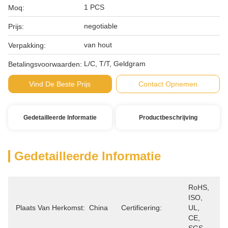
1 PCS
Moq:
negotiable
Prijs:
van hout
Verpakking:
L/C, T/T, Geldgram
Betalingsvoorwaarden:
Vind De Beste Prijs
Contact Opnemen
Gedetailleerde Informatie
Productbeschrijving
Gedetailleerde Informatie
RoHS, 
ISO, 
Plaats Van Herkomst:
China
Certificering:
UL, 
CE, 