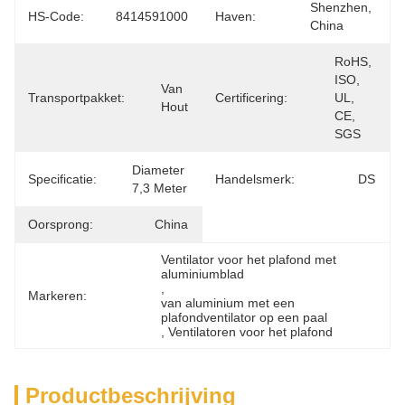
Shenzhen, 
HS-Code:
8414591000
Haven:
China
RoHS, 
ISO, 
Van 
Transportpakket:
Certificering:
UL, 
Hout
CE, 
SGS
Diameter 
Specificatie:
Handelsmerk:
DS
7,3 Meter
Oorsprong:
China
Ventilator voor het plafond met 
aluminiumblad
, 
Markeren:
van aluminium met een 
plafondventilator op een paal
, 
Ventilatoren voor het plafond
Productbeschrijving