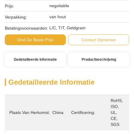
negotiable
Prijs:
van hout
Verpakking:
L/C, T/T, Geldgram
Betalingsvoorwaarden:
Vind De Beste Prijs
Contact Opnemen
Gedetailleerde Informatie
Productbeschrijving
Gedetailleerde Informatie
RoHS, 
ISO, 
Plaats Van Herkomst:
China
Certificering:
UL, 
CE, 
SGS