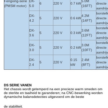
Fengxing-serie
DX-
5.0M
6
220 V
0.7 kW
directe
(PMSM motor)
5.0
(16FT)
aandrij
borstel
DX-
4.2M
5
220 V
0.6 kW
directe
4.2
(14FT)
aandrij
borstel
DX-
3.6M
5
220 V
0.3 kW
directe
3.6
(12FT)
aandrij
borstel
DX-
3.0M
5
220 V
0.2 kW
directe
3.0
(10FT)
aandrij
borstel
DX-
0.15
2.4M
5
220 V
directe
2.4
kW
(8FT)
aandrij
DS SERIE VANEN
Het chassis wordt getemperd na een precieze warm smeden om
de sterkte en taaiheid te garanderen; na CNC-bewerking worden
dynamische balansdetecties uitgevoerd om de beste
de stabiliteit.