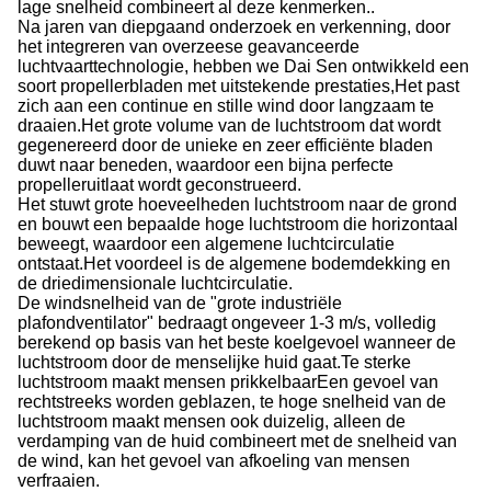
lage snelheid combineert al deze kenmerken..
Na jaren van diepgaand onderzoek en verkenning, door
het integreren van overzeese geavanceerde
luchtvaarttechnologie, hebben we Dai Sen ontwikkeld een
soort propellerbladen met uitstekende prestaties,Het past
zich aan een continue en stille wind door langzaam te
draaien.Het grote volume van de luchtstroom dat wordt
gegenereerd door de unieke en zeer efficiënte bladen
duwt naar beneden, waardoor een bijna perfecte
propelleruitlaat wordt geconstrueerd.
Het stuwt grote hoeveelheden luchtstroom naar de grond
en bouwt een bepaalde hoge luchtstroom die horizontaal
beweegt, waardoor een algemene luchtcirculatie
ontstaat.Het voordeel is de algemene bodemdekking en
de driedimensionale luchtcirculatie.
De windsnelheid van de "grote industriële
plafondventilator" bedraagt ongeveer 1-3 m/s, volledig
berekend op basis van het beste koelgevoel wanneer de
luchtstroom door de menselijke huid gaat.Te sterke
luchtstroom maakt mensen prikkelbaarEen gevoel van
rechtstreeks worden geblazen, te hoge snelheid van de
luchtstroom maakt mensen ook duizelig, alleen de
verdamping van de huid combineert met de snelheid van
de wind, kan het gevoel van afkoeling van mensen
verfraaien.