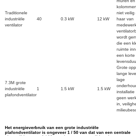
muren en
kolommen.
Traditionele
niet veilig
industriële
40
0.3 kW
12 kW
haar van
ventilator
medewerk
ventilator
wordt ge
die een kl
ruimte in
een korte
levensduu
Grote opp
lange lev
lage
7.3M grote
onderhou
industriële
1
1.5 kW
1.5 kW
installati
plafondventilator
geen werk
in, veiligh
milieubes
Het energieverbruik van een grote industriële
plafondventilator is ongeveer 1 / 50 van dat van een centrale