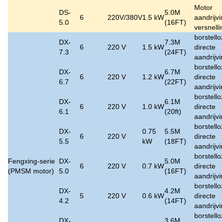
Motor
DS-
5.0M
6
220V/380V
1.5 kW
aandrijv
5.0
(16FT)
versnell
borstell
DX-
7.3M
6
220 V
1.5 kW
directe
7.3
(24FT)
aandrijv
borstell
DX-
6.7M
6
220 V
1.2 kW
directe
6.7
(22FT)
aandrijv
borstell
DX-
6.1M
6
220 V
1.0 kW
directe
6.1
(20ft)
aandrijv
borstell
DX-
0.75
5.5M
6
220 V
directe
5.5
kW
(18FT)
aandrijv
borstell
Fengxing-serie
DX-
5.0M
6
220 V
0.7 kW
directe
(PMSM motor)
5.0
(16FT)
aandrijv
borstell
DX-
4.2M
5
220 V
0.6 kW
directe
4.2
(14FT)
aandrijv
borstell
DX-
3.6M