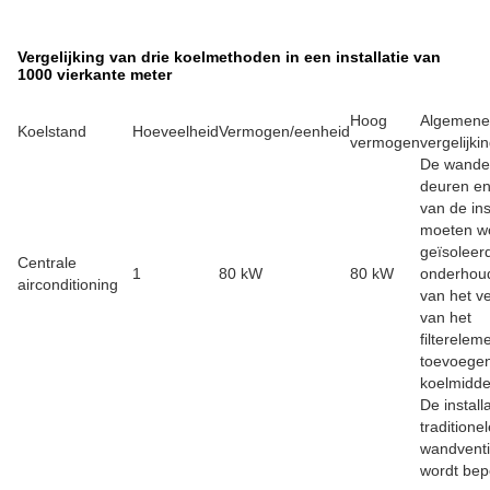
Vergelijking van drie koelmethoden in een installatie van
1000 vierkante meter
Hoog
Algemene
Koelstand
Hoeveelheid
Vermogen/eenheid
vermogen
vergelijki
De wande
deuren e
van de ins
moeten w
geïsoleer
Centrale
1
80 kW
80 kW
onderhou
airconditioning
van het v
van het
filterelem
toevoege
koelmidde
De install
traditione
wandventi
wordt bep