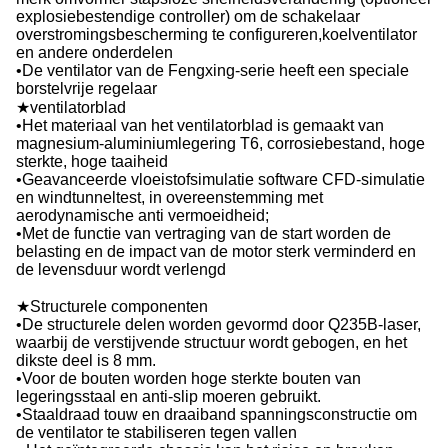
explosiebestendige controller) om de schakelaar
overstromingsbescherming te configureren,koelventilator
en andere onderdelen
•De ventilator van de Fengxing-serie heeft een speciale
borstelvrije regelaar
★ventilatorblad
•Het materiaal van het ventilatorblad is gemaakt van
magnesium-aluminiumlegering T6, corrosiebestand, hoge
sterkte, hoge taaiheid
•Geavanceerde vloeistofsimulatie software CFD-simulatie
en windtunneltest, in overeenstemming met
aerodynamische anti vermoeidheid;
•Met de functie van vertraging van de start worden de
belasting en de impact van de motor sterk verminderd en
de levensduur wordt verlengd
★Structurele componenten
•De structurele delen worden gevormd door Q235B-laser,
waarbij de verstijvende structuur wordt gebogen, en het
dikste deel is 8 mm.
•Voor de bouten worden hoge sterkte bouten van
legeringsstaal en anti-slip moeren gebruikt.
•Staaldraad touw en draaiband spanningsconstructie om
de ventilator te stabiliseren tegen vallen