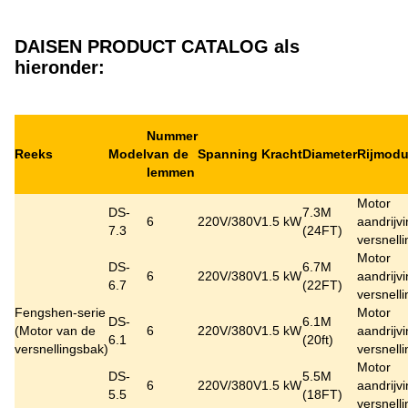
DAISEN PRODUCT CATALOG als
hieronder:
Nummer
Reeks
Model
van de
Spanning
Kracht
Diameter
Rijmod
lemmen
Motor
DS-
7.3M
6
220V/380V
1.5 kW
aandrijv
7.3
(24FT)
versnell
Motor
DS-
6.7M
6
220V/380V
1.5 kW
aandrijv
6.7
(22FT)
versnell
Fengshen-serie
Motor
DS-
6.1M
(
Motor van de
6
220V/380V
1.5 kW
aandrijv
6.1
(20ft)
versnellingsbak
)
versnell
Motor
DS-
5.5M
6
220V/380V
1.5 kW
aandrijv
5.5
(18FT)
versnell