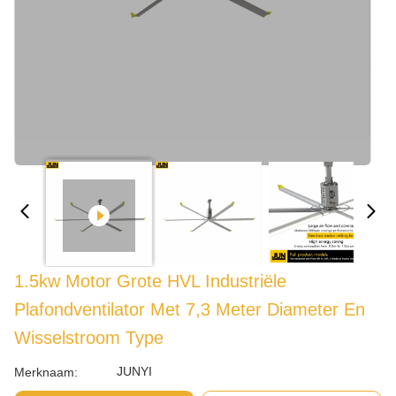
1.5kw Motor Grote HVL Industriële
Plafondventilator Met 7,3 Meter Diameter En
Wisselstroom Type
JUNYI
Merknaam: