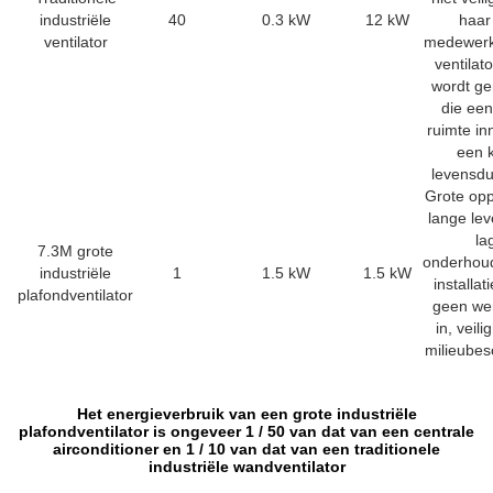
industriële
40
0.3 kW
12 kW
haar
ventilator
medewerk
ventilat
wordt g
die een
ruimte i
een 
levensdu
Grote opp
lange le
la
7.3M grote
onderhou
industriële
1
1.5 kW
1.5 kW
installa
plafondventilator
geen we
in, veili
milieube
Het energieverbruik van een grote industriële
plafondventilator is ongeveer 1 / 50 van dat van een centrale
airconditioner en 1 / 10 van dat van een traditionele
industriële wandventilator