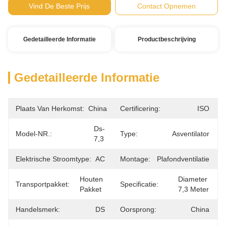
Vind De Beste Prijs
Contact Opnemen
Gedetailleerde Informatie
Productbeschrijving
Gedetailleerde Informatie
Plaats Van Herkomst:
China
Certificering:
ISO
Ds-
Model-NR.:
Type:
Asventilator
7,3
Elektrische Stroomtype:
AC
Montage:
Plafondventilatie
Houten 
Diameter 
Transportpakket:
Specificatie:
Pakket
7,3 Meter
Handelsmerk:
DS
Oorsprong:
China