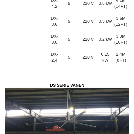
DX-
4.2M
5
220 V
0.6 kW
4.2
(14FT)
DX-
3.6M
5
220 V
0.3 kW
3.6
(12FT)
DX-
3.0M
5
220 V
0.2 kW
3.0
(10FT)
DX-
0.15
2.4M
5
220 V
2.4
kW
(8FT)
DS SERIE VANEN