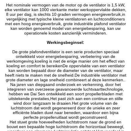
Het nominale vermogen van de motor op de ventilator is 1,5 kW,
elke ventilator kan 1000 vierkante meter werkoppervlakte dekken,
8 uur per dag, is slechts 10 graden vermogen energieverbruik,in
vergelijking met typische kleine ventilatoren en luchtconditioners
met een hoog energieverbruik, grote industriële plafond ventilator
kan worden genoemd model van energiebesparing, kan uw
operationele kosten aanzienlijk verminderen.
Werkingsbeginsel
:
De grote plafondventilator is een serie producten speciaal
ontwikkeld voor energiebesparing, verbetering van de
werkomgeving.koeling is niet de enige manier om het effect van
koeling en comfort te bereikenDe oppervlakte van een ventilator
kan worden bepaald door de diameter van de ventilator, maar
heeft niets te maken met de snelheid.De industriële ventilator met
grote diameter en lage snelheid combineert al deze kenmerken..
Na jaren van diepgaand onderzoek en verkenning, door het
integreren van overzeese geavanceerde luchtvaarttechnologie,
hebben we Dai Sen ontwikkeld een soort propellerbladen met
uitstekende prestaties,Het past zich aan een continue en stille
wind door langzaam te draaien.Het grote volume van de
luchtstroom dat wordt gegenereerd door de unieke en zeer
efficiënte bladen duwt naar beneden, waardoor een bijna
perfecte propelleruitlaat wordt geconstrueerd.
Het stuwt grote hoeveelheden luchtstroom naar de grond en
bouwt een bepaalde hoge luchtstroom die horizontaal beweegt,