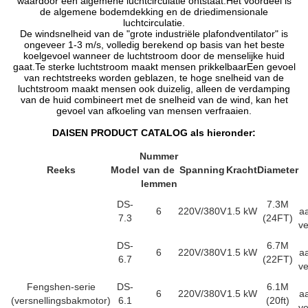
waardoor een algemene luchtcirculatie ontstaat.Het voordeel is
de algemene bodemdekking en de driedimensionale
luchtcirculatie.
De windsnelheid van de "grote industriële plafondventilator" is
ongeveer 1-3 m/s, volledig berekend op basis van het beste
koelgevoel wanneer de luchtstroom door de menselijke huid
gaat.Te sterke luchtstroom maakt mensen prikkelbaarEen gevoel
van rechtstreeks worden geblazen, te hoge snelheid van de
luchtstroom maakt mensen ook duizelig, alleen de verdamping
van de huid combineert met de snelheid van de wind, kan het
gevoel van afkoeling van mensen verfraaien.
DAISEN PRODUCT CATALOG als hieronder:
Nummer
Reeks
Model
van de
Spanning
Kracht
Diameter
lemmen
DS-
7.3M
6
220V/380V
1.5 kW
aa
7.3
(24FT)
ve
DS-
6.7M
6
220V/380V
1.5 kW
aa
6.7
(22FT)
ve
Fengshen-serie
DS-
6.1M
6
220V/380V
1.5 kW
aa
(versnellingsbakmotor)
6.1
(20ft)
ve