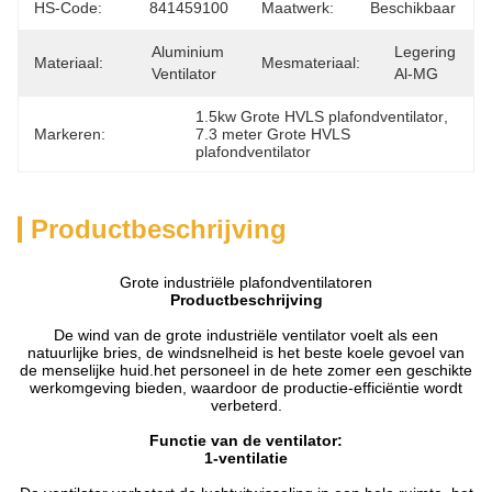
HS-Code:
841459100
Maatwerk:
Beschikbaar
Aluminium 
Legering 
Materiaal:
Mesmateriaal:
Ventilator
Al-MG
1.5kw Grote HVLS plafondventilator
, 
Markeren:
7.3 meter Grote HVLS 
plafondventilator
Productbeschrijving
Grote industriële plafondventilatoren
Productbeschrijving
De wind van de grote industriële ventilator voelt als een
natuurlijke bries, de windsnelheid is het beste koele gevoel van
de menselijke huid.het personeel in de hete zomer een geschikte
werkomgeving bieden, waardoor de productie-efficiëntie wordt
verbeterd.
Functie van de ventilator
:
1-ventilatie