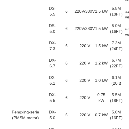
DS-
5.5M
6
220V/380V
1.5 kW
aa
5.5
(18FT)
ve
DS-
5.0M
6
220V/380V
1.5 kW
aa
5.0
(16FT)
ve
DX-
7.3M
6
220 V
1.5 kW
7.3
(24FT)
DX-
6.7M
6
220 V
1.2 kW
6.7
(22FT)
DX-
6.1M
6
220 V
1.0 kW
6.1
(20ft)
DX-
0.75
5.5M
6
220 V
5.5
kW
(18FT)
Fengxing-serie
DX-
5.0M
6
220 V
0.7 kW
(PMSM motor)
5.0
(16FT)