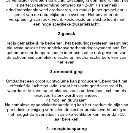
De ventilator verbetert de luchtuitwisseling in een hele ruimte, het
is perfect gestroomlijnd ontwerp kan 2-3m / s snelheid
driedimensionale wind produceren, en maakt je het gevoel dat u
geniet van de natuurlijke bries systeem.Het bevordert de
verspreiding van rook, vocht, kooldioxide en slechte lucht met
een hoge specifieke zwaartekracht.
2-gemak
Het is gemakkelijk te bedienen, het besturingssysteem neemt het
nieuwste polloze frequentiekonverterbesturingssysteem aan.De
gehumaniseerde operationele interface laat je ook genieten van
de schoonheid van elektronische en mechanische bereiken van
het leven.
3-ontvochtiging
Omdat het een groot luchtvolume kan produceren, bevordert het
effectief de luchtcirculatie, zodat het vocht goed verspreid is,
waardoor de kans op problemen zoals bedwantsen, schimmels
enzovoort sterk wordt verminderd.
4) mooi en duurzaam
Na complexe oppervlaktebehandeling kan het product de pijn van
periodieke reiniging vermijden,de kosten-prestatieverhouding is
het hoogst,de levensduur van elke ventilator kan meer dan 10
jaar bereiken.
4- energiebesparing