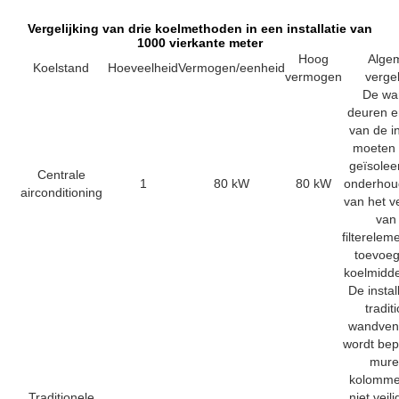
Vergelijking van drie koelmethoden in een installatie van
1000 vierkante meter
Hoog
Alge
Koelstand
Hoeveelheid
Vermogen/eenheid
vermogen
vergel
De wa
deuren 
van de in
moeten
geïsolee
Centrale
1
80 kW
80 kW
onderhou
airconditioning
van het 
van
filterelem
toevoe
koelmidde
De instal
tradit
wandvent
wordt bep
mure
kolomme
Traditionele
niet veili