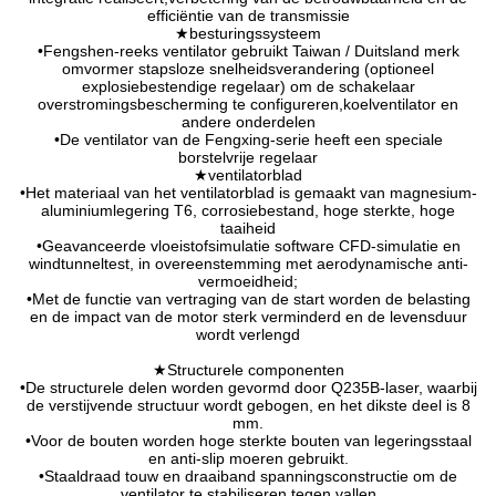
efficiëntie van de transmissie
★besturingssysteem
•Fengshen-reeks ventilator gebruikt Taiwan / Duitsland merk
omvormer stapsloze snelheidsverandering (optioneel
explosiebestendige regelaar) om de schakelaar
overstromingsbescherming te configureren,koelventilator en
andere onderdelen
•De ventilator van de Fengxing-serie heeft een speciale
borstelvrije regelaar
★ventilatorblad
•Het materiaal van het ventilatorblad is gemaakt van magnesium-
aluminiumlegering T6, corrosiebestand, hoge sterkte, hoge
taaiheid
•Geavanceerde vloeistofsimulatie software CFD-simulatie en
windtunneltest, in overeenstemming met aerodynamische anti-
vermoeidheid;
•Met de functie van vertraging van de start worden de belasting
en de impact van de motor sterk verminderd en de levensduur
wordt verlengd
★Structurele componenten
•De structurele delen worden gevormd door Q235B-laser, waarbij
de verstijvende structuur wordt gebogen, en het dikste deel is 8
mm.
•Voor de bouten worden hoge sterkte bouten van legeringsstaal
en anti-slip moeren gebruikt.
•Staaldraad touw en draaiband spanningsconstructie om de
ventilator te stabiliseren tegen vallen