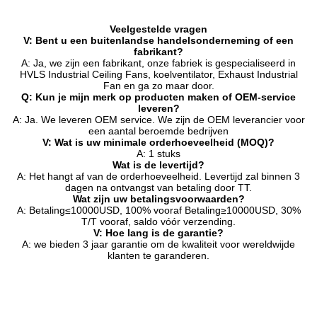
Veelgestelde vragen
V: Bent u een buitenlandse handelsonderneming of een
fabrikant?
A: Ja, we zijn een fabrikant, onze fabriek is gespecialiseerd in
HVLS Industrial Ceiling Fans, koelventilator, Exhaust Industrial
Fan en ga zo maar door.
Q: Kun je mijn merk op producten maken of OEM-service
leveren?
A: Ja. We leveren OEM service. We zijn de OEM leverancier voor
een aantal beroemde bedrijven
V: Wat is uw minimale orderhoeveelheid (MOQ)?
A: 1 stuks
Wat is de levertijd?
A: Het hangt af van de orderhoeveelheid. Levertijd zal binnen 3
dagen na ontvangst van betaling door TT.
Wat zijn uw betalingsvoorwaarden?
A: Betaling≤10000USD, 100% vooraf Betaling≥10000USD, 30%
T/T vooraf, saldo vóór verzending.
V: Hoe lang is de garantie?
A: we bieden 3 jaar garantie om de kwaliteit voor wereldwijde
klanten te garanderen.