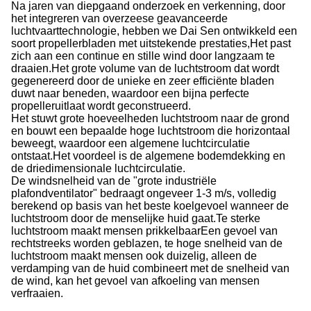
Na jaren van diepgaand onderzoek en verkenning, door
het integreren van overzeese geavanceerde
luchtvaarttechnologie, hebben we Dai Sen ontwikkeld een
soort propellerbladen met uitstekende prestaties,Het past
zich aan een continue en stille wind door langzaam te
draaien.Het grote volume van de luchtstroom dat wordt
gegenereerd door de unieke en zeer efficiënte bladen
duwt naar beneden, waardoor een bijna perfecte
propelleruitlaat wordt geconstrueerd.
Het stuwt grote hoeveelheden luchtstroom naar de grond
en bouwt een bepaalde hoge luchtstroom die horizontaal
beweegt, waardoor een algemene luchtcirculatie
ontstaat.Het voordeel is de algemene bodemdekking en
de driedimensionale luchtcirculatie.
De windsnelheid van de "grote industriële
plafondventilator" bedraagt ongeveer 1-3 m/s, volledig
berekend op basis van het beste koelgevoel wanneer de
luchtstroom door de menselijke huid gaat.Te sterke
luchtstroom maakt mensen prikkelbaarEen gevoel van
rechtstreeks worden geblazen, te hoge snelheid van de
luchtstroom maakt mensen ook duizelig, alleen de
verdamping van de huid combineert met de snelheid van
de wind, kan het gevoel van afkoeling van mensen
verfraaien.