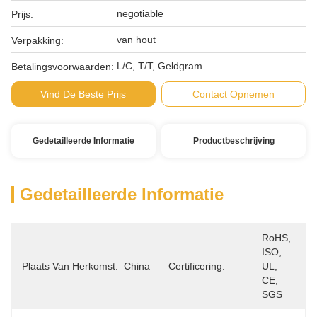
negotiable
Prijs:
van hout
Verpakking:
L/C, T/T, Geldgram
Betalingsvoorwaarden:
Vind De Beste Prijs
Contact Opnemen
Gedetailleerde Informatie
Productbeschrijving
Gedetailleerde Informatie
RoHS, 
ISO, 
Plaats Van Herkomst:
China
Certificering:
UL, 
CE, 
SGS