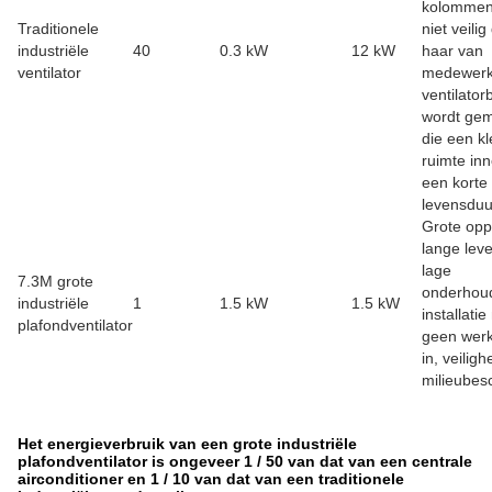
kolommen.
Traditionele
niet veilig
industriële
40
0.3 kW
12 kW
haar van
ventilator
medewerk
ventilator
wordt ge
die een kl
ruimte in
een korte
levensduu
Grote opp
lange lev
lage
7.3M grote
onderhou
industriële
1
1.5 kW
1.5 kW
installati
plafondventilator
geen werk
in, veiligh
milieubes
Het energieverbruik van een grote industriële
plafondventilator is ongeveer 1 / 50 van dat van een centrale
airconditioner en 1 / 10 van dat van een traditionele