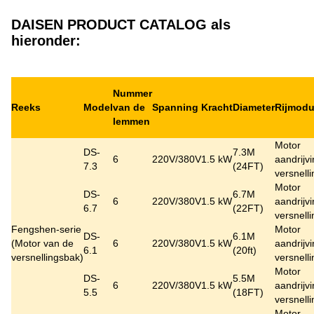
DAISEN PRODUCT CATALOG als
hieronder:
Nummer
Reeks
Model
van de
Spanning
Kracht
Diameter
Rijmod
lemmen
Motor
DS-
7.3M
6
220V/380V
1.5 kW
aandrijv
7.3
(24FT)
versnell
Motor
DS-
6.7M
6
220V/380V
1.5 kW
aandrijv
6.7
(22FT)
versnell
Fengshen-serie
Motor
DS-
6.1M
(
Motor van de
6
220V/380V
1.5 kW
aandrijv
6.1
(20ft)
versnellingsbak
)
versnell
Motor
DS-
5.5M
6
220V/380V
1.5 kW
aandrijv
5.5
(18FT)
versnell
Motor