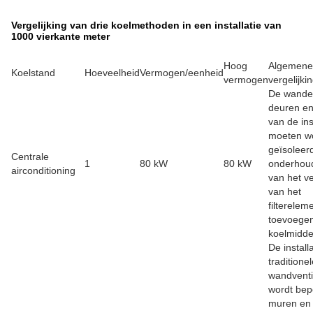
Vergelijking van drie koelmethoden in een installatie van
1000 vierkante meter
Hoog
Algemene
Koelstand
Hoeveelheid
Vermogen/eenheid
vermogen
vergelijki
De wande
deuren e
van de ins
moeten w
geïsoleer
Centrale
1
80 kW
80 kW
onderhou
airconditioning
van het v
van het
filterelem
toevoege
koelmidde
De install
traditione
wandventi
wordt bep
muren en