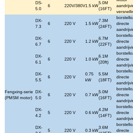
DS-
5.0M
6
220V/380V
1.5 kW
aandrijv
5.0
(16FT)
versnell
borstell
DX-
7.3M
6
220 V
1.5 kW
directe
7.3
(24FT)
aandrijv
borstell
DX-
6.7M
6
220 V
1.2 kW
directe
6.7
(22FT)
aandrijv
borstell
DX-
6.1M
6
220 V
1.0 kW
directe
6.1
(20ft)
aandrijv
borstell
DX-
0.75
5.5M
6
220 V
directe
5.5
kW
(18FT)
aandrijv
borstell
Fengxing-serie
DX-
5.0M
6
220 V
0.7 kW
directe
(PMSM motor)
5.0
(16FT)
aandrijv
borstell
DX-
4.2M
5
220 V
0.6 kW
directe
4.2
(14FT)
aandrijv
borstell
DX-
3.6M
5
220 V
0.3 kW
directe