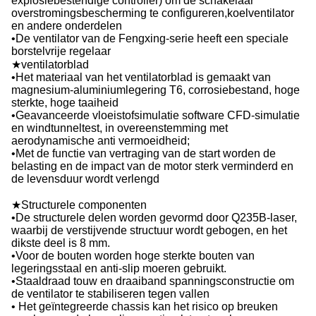
explosiebestendige controller) om de schakelaar
overstromingsbescherming te configureren,koelventilator
en andere onderdelen
•De ventilator van de Fengxing-serie heeft een speciale
borstelvrije regelaar
★ventilatorblad
•Het materiaal van het ventilatorblad is gemaakt van
magnesium-aluminiumlegering T6, corrosiebestand, hoge
sterkte, hoge taaiheid
•Geavanceerde vloeistofsimulatie software CFD-simulatie
en windtunneltest, in overeenstemming met
aerodynamische anti vermoeidheid;
•Met de functie van vertraging van de start worden de
belasting en de impact van de motor sterk verminderd en
de levensduur wordt verlengd
★Structurele componenten
•De structurele delen worden gevormd door Q235B-laser,
waarbij de verstijvende structuur wordt gebogen, en het
dikste deel is 8 mm.
•Voor de bouten worden hoge sterkte bouten van
legeringsstaal en anti-slip moeren gebruikt.
•Staaldraad touw en draaiband spanningsconstructie om
de ventilator te stabiliseren tegen vallen
• Het geïntegreerde chassis kan het risico op breuken