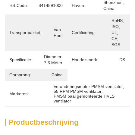
Shenzhen, 
HS-Code:
8414591000
Haven:
China
RoHS, 
ISO, 
Van 
Transportpakket:
Certificering:
UL, 
Hout
CE, 
SGS
Diameter 
Specificatie:
Handelsmerk:
DS
7,3 Meter
Oorsprong:
China
Veranderingsmotor PMSM-ventilator
, 
55 RPM PMSM ventilator
, 
Markeren:
PMSM paal gemonteerde HVLS 
ventilator
Productbeschrijving