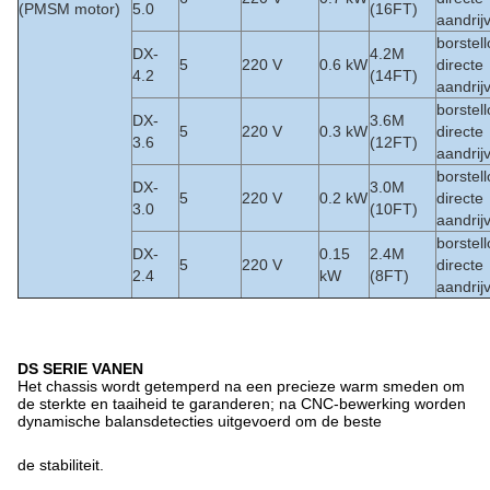
(PMSM motor)
5.0
(16FT)
aandrij
borstel
DX-
4.2M
5
220 V
0.6 kW
directe
4.2
(14FT)
aandrij
borstel
DX-
3.6M
5
220 V
0.3 kW
directe
3.6
(12FT)
aandrij
borstel
DX-
3.0M
5
220 V
0.2 kW
directe
3.0
(10FT)
aandrij
borstel
DX-
0.15
2.4M
5
220 V
directe
2.4
kW
(8FT)
aandrij
DS SERIE VANEN
Het chassis wordt getemperd na een precieze warm smeden om
de sterkte en taaiheid te garanderen; na CNC-bewerking worden
dynamische balansdetecties uitgevoerd om de beste
de stabiliteit.