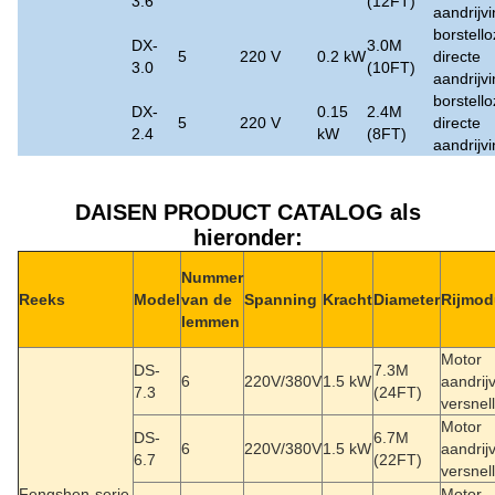
3.6
(12FT)
aandrijv
borstell
DX-
3.0M
5
220 V
0.2 kW
directe
3.0
(10FT)
aandrijv
borstell
DX-
0.15
2.4M
5
220 V
directe
2.4
kW
(8FT)
aandrijv
DAISEN PRODUCT CATALOG als
hieronder:
Nummer
Reeks
Model
van de
Spanning
Kracht
Diameter
Rijmod
lemmen
Motor
DS-
7.3M
6
220V/380V
1.5 kW
aandrij
7.3
(24FT)
versnel
Motor
DS-
6.7M
6
220V/380V
1.5 kW
aandrij
6.7
(22FT)
versnel
Fengshen-serie
Motor