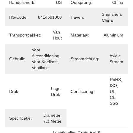
Handelsmerk:
DS
Oorsprong:
China
Shenzhen, 
HS-Code:
8414591000
Haven:
China
Van 
Transportpakket:
Materiaal:
Aluminium
Hout
Voor 
Airconditioning, 
Axiële 
Gebruik:
Stroomrichting:
Voor Koelkast, 
Stroom
Ventilatie
RoHS, 
ISO, 
Lage 
Druk:
Certificering:
UL, 
Druk
CE, 
SGS
Diameter 
Specificatie:
7,3 Meter
Luchtkoeling Grote HVLS-