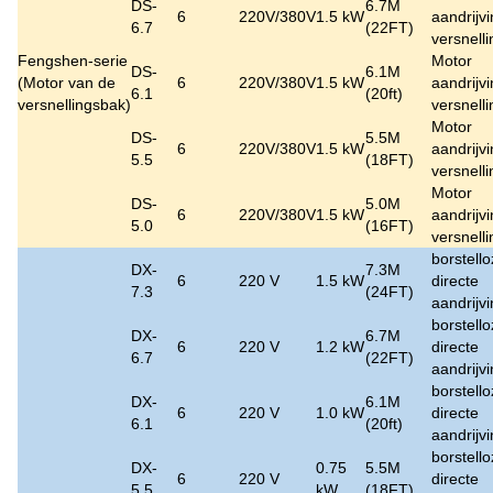
DS-
6.7M
6
220V/380V
1.5 kW
aandrijv
6.7
(22FT)
versnell
Fengshen-serie
Motor
DS-
6.1M
(
Motor van de
6
220V/380V
1.5 kW
aandrijv
6.1
(20ft)
versnellingsbak
)
versnell
Motor
DS-
5.5M
6
220V/380V
1.5 kW
aandrijv
5.5
(18FT)
versnell
Motor
DS-
5.0M
6
220V/380V
1.5 kW
aandrijv
5.0
(16FT)
versnell
borstell
DX-
7.3M
6
220 V
1.5 kW
directe
7.3
(24FT)
aandrijv
borstell
DX-
6.7M
6
220 V
1.2 kW
directe
6.7
(22FT)
aandrijv
borstell
DX-
6.1M
6
220 V
1.0 kW
directe
6.1
(20ft)
aandrijv
borstell
DX-
0.75
5.5M
6
220 V
directe
5.5
kW
(18FT)