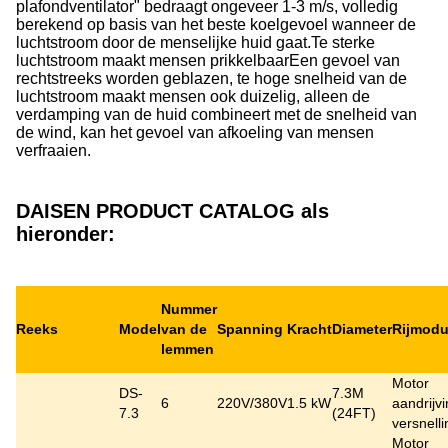
plafondventilator" bedraagt ongeveer 1-3 m/s, volledig
berekend op basis van het beste koelgevoel wanneer de
luchtstroom door de menselijke huid gaat.Te sterke
luchtstroom maakt mensen prikkelbaarEen gevoel van
rechtstreeks worden geblazen, te hoge snelheid van de
luchtstroom maakt mensen ook duizelig, alleen de
verdamping van de huid combineert met de snelheid van
de wind, kan het gevoel van afkoeling van mensen
verfraaien.
DAISEN PRODUCT CATALOG als
hieronder:
Nummer
Reeks
Model
van de
Spanning
Kracht
Diameter
Rijmod
lemmen
Motor
DS-
7.3M
6
220V/380V
1.5 kW
aandrijv
7.3
(24FT)
versnell
Motor