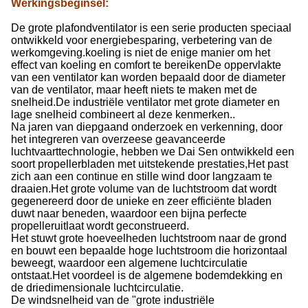
Werkingsbeginsel
:
De grote plafondventilator is een serie producten speciaal
ontwikkeld voor energiebesparing, verbetering van de
werkomgeving.koeling is niet de enige manier om het
effect van koeling en comfort te bereikenDe oppervlakte
van een ventilator kan worden bepaald door de diameter
van de ventilator, maar heeft niets te maken met de
snelheid.De industriële ventilator met grote diameter en
lage snelheid combineert al deze kenmerken..
Na jaren van diepgaand onderzoek en verkenning, door
het integreren van overzeese geavanceerde
luchtvaarttechnologie, hebben we Dai Sen ontwikkeld een
soort propellerbladen met uitstekende prestaties,Het past
zich aan een continue en stille wind door langzaam te
draaien.Het grote volume van de luchtstroom dat wordt
gegenereerd door de unieke en zeer efficiënte bladen
duwt naar beneden, waardoor een bijna perfecte
propelleruitlaat wordt geconstrueerd.
Het stuwt grote hoeveelheden luchtstroom naar de grond
en bouwt een bepaalde hoge luchtstroom die horizontaal
beweegt, waardoor een algemene luchtcirculatie
ontstaat.Het voordeel is de algemene bodemdekking en
de driedimensionale luchtcirculatie.
De windsnelheid van de "grote industriële