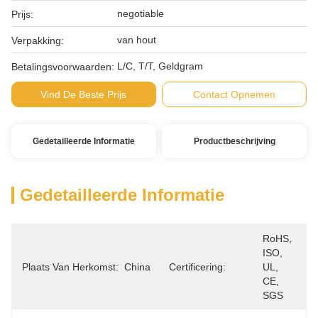
negotiable
Prijs:
van hout
Verpakking:
L/C, T/T, Geldgram
Betalingsvoorwaarden:
Vind De Beste Prijs
Contact Opnemen
Gedetailleerde Informatie
Productbeschrijving
Gedetailleerde Informatie
RoHS, 
ISO, 
Plaats Van Herkomst:
China
Certificering:
UL, 
CE, 
SGS