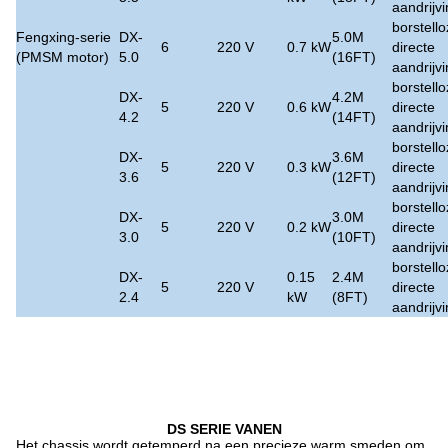
aandrijv
borstell
Fengxing-serie
DX-
5.0M
6
220 V
0.7 kW
directe
(PMSM motor)
5.0
(16FT)
aandrijv
borstell
DX-
4.2M
5
220 V
0.6 kW
directe
4.2
(14FT)
aandrijv
borstell
DX-
3.6M
5
220 V
0.3 kW
directe
3.6
(12FT)
aandrijv
borstell
DX-
3.0M
5
220 V
0.2 kW
directe
3.0
(10FT)
aandrijv
borstell
DX-
0.15
2.4M
5
220 V
directe
2.4
kW
(8FT)
aandrijv
DS SERIE VANEN
Het chassis wordt getemperd na een precieze warm smeden om