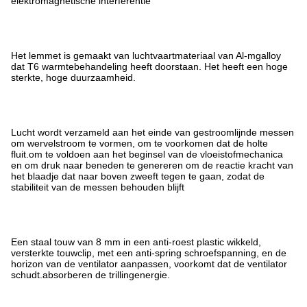
elektromagnetische interferentie
Het lemmet is gemaakt van luchtvaartmateriaal van Al-mgalloy
dat T6 warmtebehandeling heeft doorstaan. Het heeft een hoge
sterkte, hoge duurzaamheid.
Lucht wordt verzameld aan het einde van gestroomlijnde messen
om wervelstroom te vormen, om te voorkomen dat de holte
fluit.om te voldoen aan het beginsel van de vloeistofmechanica
en om druk naar beneden te genereren om de reactie kracht van
het blaadje dat naar boven zweeft tegen te gaan, zodat de
stabiliteit van de messen behouden blijft
Een staal touw van 8 mm in een anti-roest plastic wikkeld,
versterkte touwclip, met een anti-spring schroefspanning, en de
horizon van de ventilator aanpassen, voorkomt dat de ventilator
schudt.absorberen de trillingenergie.