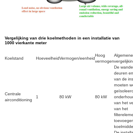
Vergelijking van drie koelmethoden in een installatie van
1000 vierkante meter
Hoog
Algemene
Koelstand
Hoeveelheid
Vermogen/eenheid
vermogen
vergelijki
De wande
deuren e
van de ins
moeten w
geïsoleer
Centrale
1
80 kW
80 kW
onderhou
airconditioning
van het v
van het
filterelem
toevoege
koelmidde
De install