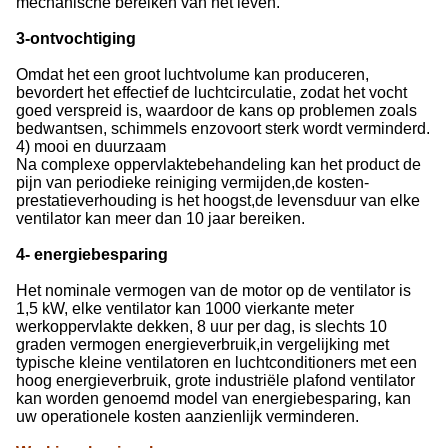
mechanische bereiken van het leven.
3-ontvochtiging
Omdat het een groot luchtvolume kan produceren,
bevordert het effectief de luchtcirculatie, zodat het vocht
goed verspreid is, waardoor de kans op problemen zoals
bedwantsen, schimmels enzovoort sterk wordt verminderd.
4) mooi en duurzaam
Na complexe oppervlaktebehandeling kan het product de
pijn van periodieke reiniging vermijden,de kosten-
prestatieverhouding is het hoogst,de levensduur van elke
ventilator kan meer dan 10 jaar bereiken.
4- energiebesparing
Het nominale vermogen van de motor op de ventilator is
1,5 kW, elke ventilator kan 1000 vierkante meter
werkoppervlakte dekken, 8 uur per dag, is slechts 10
graden vermogen energieverbruik,in vergelijking met
typische kleine ventilatoren en luchtconditioners met een
hoog energieverbruik, grote industriële plafond ventilator
kan worden genoemd model van energiebesparing, kan
uw operationele kosten aanzienlijk verminderen.