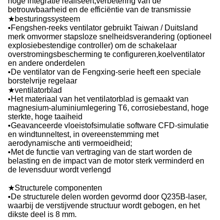
hoge integratie realiseert,verbetering van de
betrouwbaarheid en de efficiëntie van de transmissie
★besturingssysteem
•Fengshen-reeks ventilator gebruikt Taiwan / Duitsland
merk omvormer stapsloze snelheidsverandering (optioneel
explosiebestendige controller) om de schakelaar
overstromingsbescherming te configureren,koelventilator
en andere onderdelen
•De ventilator van de Fengxing-serie heeft een speciale
borstelvrije regelaar
★ventilatorblad
•Het materiaal van het ventilatorblad is gemaakt van
magnesium-aluminiumlegering T6, corrosiebestand, hoge
sterkte, hoge taaiheid
•Geavanceerde vloeistofsimulatie software CFD-simulatie
en windtunneltest, in overeenstemming met
aerodynamische anti vermoeidheid;
•Met de functie van vertraging van de start worden de
belasting en de impact van de motor sterk verminderd en
de levensduur wordt verlengd
★Structurele componenten
•De structurele delen worden gevormd door Q235B-laser,
waarbij de verstijvende structuur wordt gebogen, en het
dikste deel is 8 mm.