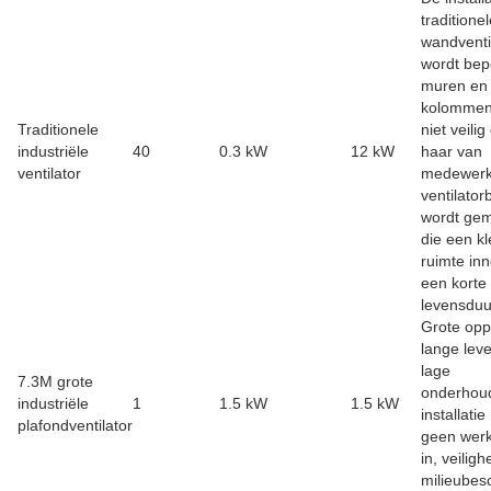
traditione
wandventi
wordt bep
muren en
kolommen.
Traditionele
niet veilig
industriële
40
0.3 kW
12 kW
haar van
ventilator
medewerk
ventilator
wordt ge
die een kl
ruimte in
een korte
levensduu
Grote opp
lange lev
lage
7.3M grote
onderhou
industriële
1
1.5 kW
1.5 kW
installati
plafondventilator
geen werk
in, veiligh
milieubes